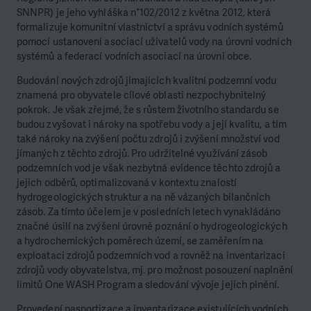
SNNPR) je jeho vyhláška n°102/2012 z května 2012, která
formalizuje komunitní vlastnictví a správu vodních systémů
pomocí ustanovení asociací uživatelů vody na úrovni vodních
systémů a federací vodních asociací na úrovni obce.
Budování nových zdrojů jímajících kvalitní podzemní vodu
znamená pro obyvatele cílové oblasti nezpochybnitelný
pokrok. Je však zřejmé, že s růstem životního standardu se
budou zvyšovat i nároky na spotřebu vody a její kvalitu, a tím
také nároky na zvýšení počtu zdrojů i zvýšení množství vod
jímaných z těchto zdrojů. Pro udržitelné využívání zásob
podzemních vod je však nezbytná evidence těchto zdrojů a
jejich odběrů, optimalizovaná v kontextu znalostí
hydrogeologických struktur a na ně vázaných bilančních
zásob. Za tímto účelem je v posledních letech vynakládáno
značné úsilí na zvýšení úrovně poznání o hydrogeologických
a hydrochemických poměrech území, se zaměřením na
exploataci zdrojů podzemních vod a rovněž na inventarizaci
zdrojů vody obyvatelstva, mj. pro možnost posouzení naplnění
limitů One WASH Program a sledování vývoje jejich plnění.
Provedení pasportizace a inventarizace existujících vodních