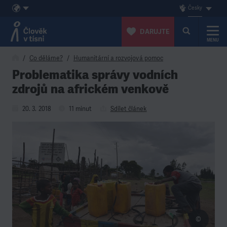
Česky
DARUJTE
MENU
Přeskočit na obsah
Co děláme?
Humanitární a rozvojová pomoc
Problematika správy vodních
zdrojů na africkém venkově
20. 3. 2018
11 minut
Sdílet článek
©