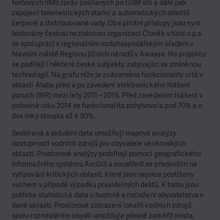
textových SMS zpráv posílaných po GSM síti a dále pak
zapojení telemetrických stanic a automatických odečtů
čerpané a distribuované vody. Oba pilotní přístupy jsou nyní
testovány českou neziskovou organizací Člověk v tísni o.p.s.
ve spolupráci s regionálním vodohospodářským úřadem v
hlavním městě Regionu jižních národů v Awasse. Na projektu
se podílejí i některé české subjekty, zabývající se zmíněnou
technologií. Na grafu níže je znázorněna funkcionality vrtů v
oblasti Alaba před a po zavedení elektronického hlášení
poruch (WR) mezi lety 2011 – 2016. Před zavedením hlášení v
polovině roku 2014 se funkcionalita pohybovala pod 70% a o
dva roky stoupla až k 90%.
Sesbíraná a aktuální data umožňují mapové analýzy
dostupnosti vodních zdrojů pro obyvatele venkovských
oblastí. Prostorové analýzy probíhají pomocí geografického
informačního systému ArcGIS a soustředí se především na
vytipování kritických oblastí, které jsou nejvíce postiženy
suchem v případě výpadku pravidelných dešťů. K tomu jsou
potřeba statistická data o hustotě a rozložení obyvatelstva v
dané oblasti. Prostorové zobrazení lokalit vodních zdrojů
spolu rozmístěním obydlí umožňuje přesně zaměřit místa,