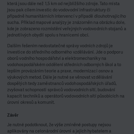
která jsou dále než 1,5 km od nejbližšího zdroje. Tato místa
jsou pak cílem investic do vodovodní infrastruktury či
případně humanitárních intervencí v případě dlouhotrvajícího
sucha. Příklad mapové analýzy je znázorněn na obrázku dole,
kde je zobrazeno rozmístění veřejných vodovodních stojanů a
jednotlivých obydlí spolu s hranicemi obcí.
Dalším řešením nedostatečné správy vodních zdrojů je
investice do středního odborného vzdělávání. Jde o podporu
oborů vodního hospodářství a elektromechaniky na
vodohospodářském oddělení středních odborných škol a to
lepším provázáním teorie a praxe, modernizaci osnov a
výukových metod. Dále je nutné se věnovat vzdělávání
dospělých tedy zaměstnanců vodohospodářských úřadů,
zvyšovat schopnosti správců vodovodních sítí, budování
kapacit techniků a operátorů vodovodních sítí působících na
úrovni okresů a komunit.
Závěr
Je nutné podotknout, že výše zmíněné postupy nejsou
aplikovány na celonárodní úrovni a jejich hybatelem a