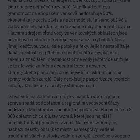
Značná část investic směřuje i do venkovských oblastí, které
jsou obecně nejméně rozvinuté. Například celková
gramotnost na etiopském venkově nedosahuje 50%,
ekonomika je zcela závislá na zemědělství a samo obživě a
vodovodní infrastruktura je do značné míry decentralizovaná.
Hlavním zdrojem pitné vody ve venkovských oblastech jsou
povrchové nechráněné zdroje typu kaluží a rybníčků, které
jímají dešťovou vodu, dále potoky a řeky. Jejich nestabilita je
daná závislostí na příchodu období dešťů a vysoká míra
zákalu a znečištění dostupnost pitné vody ještě více snižuje.
Je to ale výše zmíněná decentralizace a absence
strategického plánování, co je největším úskalím účinné
správy vodních zdrojů. Dále neexistuje pasportizace vodních
zdrojů, aktualizace a analýzy sbíraných dat.
Drtivá většina vodních zdrojů je v majetku státu a jejich
správa spadá pod oblastní a regionální vodovodní úřady
podřízené Ministerstvu vodního hospodářství. Etiopie má na 8
000 oblastních celků, tzv. wored, které jsou nejnižší
administrativní jednotkou v zemi. Na území woredy se
nachází desítky obcí (bez místní samosprávy, vedené
tradičními vůdci) a stovky vodních zdrojů. Jedná se o kopané