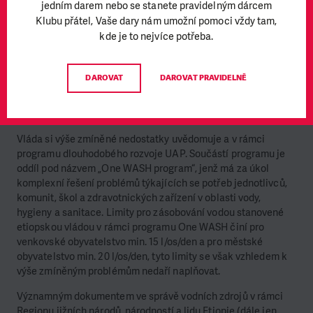
jedním darem nebo se stanete pravidelným dárcem
funguje na bázi flokulace – vločkování a tedy usazování
Klubu přátel, Vaše dary nám umožní pomoci vždy tam,
pevných částic, vázaného fluoru na dně nádrže a jejich
kde je to nejvíce potřeba.
následnému odsávání). Nicméně nutnost úpravy podzemní
vody nadále zvyšuje nároky na místní vodovodní úřad. Každá
stanice navíc upravuje vodu pouze z jednoho vrtu, ze kterého
DAROVAT
DAROVAT PRAVIDELNĚ
odebírá vodu maximálně 5 – 6 000 lidí.
Řešení
Vláda si výše zmíněné nedostatky uvědomuje a v rámci
programu dlouhodobého rozvoje UAP. Součástí programu je
oddíl pod názvem „One WASH program“, jenž má za úkol
komplexní řešení problémů týkajících se potřeb jednotlivců,
komunit, škol a zdravotnických zařízení v oblasti vody,
hygieny a sanitace. Limity pro zásobování vodou stanovené
etiopskou vládou v rámci programu One WASH činí pro
venkovské obyvatelstvo min. 15 l/os/den a pro městské
obyvatelstvo min. 20 l/os/den, tyto limity se však vzhledem k
výše zmíněným problémům nedaří naplňovat.
Významným dokumentem ve správě vodních zdrojů v rámci
Regionu jižních národů, národností a lidu Etiopie (dále jen