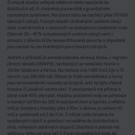
či vrtané studny, veřejná odběrná místa napojená na
distribuční síť, či chráněná prameniště s gravitačním
rozvodným systémem. Na území státu se nachází přes 170 000
takových zdrojů. Pokrytí oblastí chráněnými vodními zdroji
však značně kolísá v závislosti na dostupnosti podzemní vody.
Obecně 30 – 40 % vybudovaných vodních zdrojů není v
provozu z důvodu blíže nespecifikované poruchy a obyvatelé
jsou závislí na nechráněných povrchových zdrojích.
Jedním z příkladů je woreda (obdoba okresu) Alaba, v regionu
jižních národů (SNNPR), nacházející se nedaleko hranic s
Jižním Súdánem a Keňou. Na rozloze cca 1 000 km2 žije v 75
obcích cca 200 000 lidí. Oblast je čistě zemědělská a farmy
jsou nerovnoměrně rozesety po krajině, aniž by byly zřejmé
hranice či jakákoli centra obcí. V současnosti má přístup k
pitné vodě 45% obyvatel. Hladina podzemní vody se pohybuje
v rozmezí od 90m do 360 m pod povrchem a typicky u většiny
vrtů je čerpána z hloubky přes 200m. V okrese je celkem 45
vrtů s vydatností od 2 do 5 l/s. Z vrtů je voda čerpána do
vyvýšených nádrží a gravitací rozváděna do distribučních
míst, veřejných odběrných stojanů. Distribuční potrubí má
většinou délku ne více než 3-5 km rozvádějících vodu do