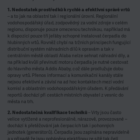
1. Nedostatek prostředků k rychlé a efektivní správě vrtů
– a to jak na oblastní tak i regionální úrovni. Regionální
vodohospodářský úřad, zodpovědný za vodní zdroje v celém
regionu, disponuje pouze omezenou technikou, například má
k dispozici pouze tři jeřáby schopné instalovat čerpadla do
hlubinných vrtů. Rovněž chybí na tržních principech fungující
distribuční systém náhradních dílů k opravám a tak v
centrálním městě oblasti Alaba nelze sehnat náhradní díly, a
na příklad kvůli převinutí motoru čerpadla je nutné cestovat
do hlavního města Addis Ababy, což dále prodlužuje dobu
opravy vrtů. Přenos informací a komunikační kanály stále
nejsou efektivní a závisí na ad hoc kontaktech mezi vodní
komisí a oblastním vodohospodářským úřadem. K předávání
reportů dochází při cestách místních obyvatel z vesnic do
města na trh.
2. Nedostatečná kvalifikace techniků
– Vrty jsou často
velice vytížené a neprofesionálně, nárazově, provozované –
dochází k přetěžování jak čerpacích tak i pohonných
jednotek (generátorů). Čerpadla jsou zapínána nepravidelně
a v případě že jsou poháněna elektřinou ze sítě tak čelí