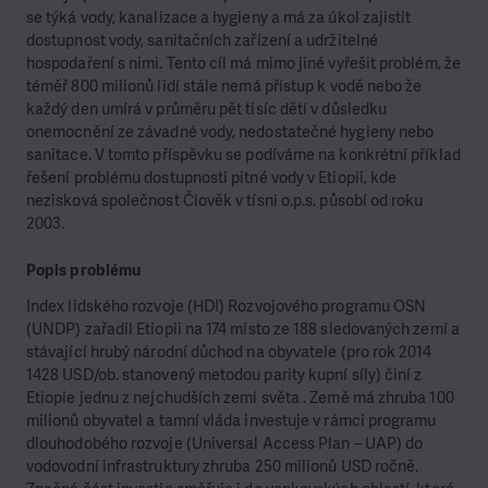
se týká vody, kanalizace a hygieny a má za úkol zajistit
dostupnost vody, sanitačních zařízení a udržitelné
hospodaření s nimi. Tento cíl má mimo jiné vyřešit problém, že
téměř 800 milionů lidí stále nemá přístup k vodě nebo že
každý den umírá v průměru pět tisíc dětí v důsledku
onemocnění ze závadné vody, nedostatečné hygieny nebo
sanitace. V tomto příspěvku se podíváme na konkrétní příklad
řešení problému dostupnosti pitné vody v Etiopii, kde
nezisková společnost Člověk v tísni o.p.s. působí od roku
2003.
Popis problému
Index lidského rozvoje (HDI) Rozvojového programu OSN
(UNDP) zařadil Etiopii na 174 místo ze 188 sledovaných zemí a
stávající hrubý národní důchod na obyvatele (pro rok 2014
1428 USD/ob. stanovený metodou parity kupní síly) činí z
Etiopie jednu z nejchudších zemí světa . Země má zhruba 100
milionů obyvatel a tamní vláda investuje v rámci programu
dlouhodobého rozvoje (Universal Access Plan – UAP) do
vodovodní infrastruktury zhruba 250 milionů USD ročně.