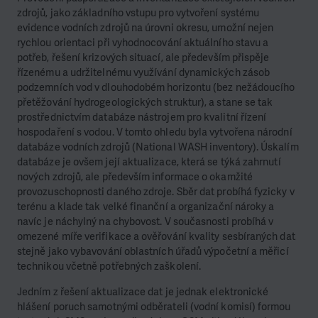
zdrojů, jako základního vstupu pro vytvoření systému
evidence vodních zdrojů na úrovni okresu, umožní nejen
rychlou orientaci při vyhodnocování aktuálního stavu a
potřeb, řešení krizových situací, ale především přispěje
řízenému a udržitelnému využívání dynamických zásob
podzemních vod v dlouhodobém horizontu (bez nežádoucího
přetěžování hydrogeologických struktur), a stane se tak
prostřednictvím databáze nástrojem pro kvalitní řízení
hospodaření s vodou. V tomto ohledu byla vytvořena národní
databáze vodních zdrojů (National WASH inventory). Úskalím
databáze je ovšem její aktualizace, která se týká zahrnutí
nových zdrojů, ale především informace o okamžité
provozuschopnosti daného zdroje. Sběr dat probíhá fyzicky v
terénu a klade tak velké finanční a organizační nároky a
navíc je náchylný na chybovost. V současnosti probíhá v
omezené míře verifikace a ověřování kvality sesbíraných dat
stejně jako vybavování oblastních úřadů výpočetní a měřicí
technikou včetně potřebných zaškolení.
Jedním z řešení aktualizace dat je jednak elektronické
hlášení poruch samotnými odběrateli (vodní komisí) formou