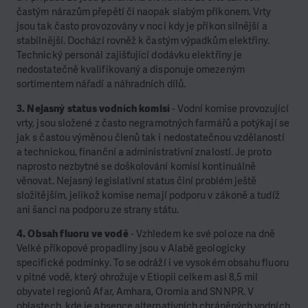
častým nárazům přepětí či naopak slabým příkonem. Vrty
jsou tak často provozovány v noci kdy je příkon silnější a
stabilnější. Dochází rovněž k častým výpadkům elektřiny.
Technický personál zajišťující dodávku elektřiny je
nedostatečně kvalifikovaný a disponuje omezeným
sortimentem nářadí a náhradních dílů.
3. Nejasný status vodních komisí
- Vodní komise provozující
vrty, jsou složené z často negramotných farmářů a potýkají se
jak s častou výměnou členů tak i nedostatečnou vzdělaností
a technickou, finanční a administrativní znalostí. Je proto
naprosto nezbytné se doškolování komisí kontinuálně
věnovat. Nejasný legislativní status činí problém ještě
složitějším, jelikož komise nemají podporu v zákoně a tudíž
ani šanci na podporu ze strany státu.
4. Obsah fluoru ve vodě
- Vzhledem ke své poloze na dně
Velké příkopové propadliny jsou v Alabě geologicky
specifické podmínky. To se odráží i ve vysokém obsahu fluoru
v pitné vodě, který ohrožuje v Etiopii celkem asi 8,5 mil
obyvatel regionů Afar, Amhara, Oromia and SNNPR. V
oblastech, kde je absence alternativních chráněných vodních