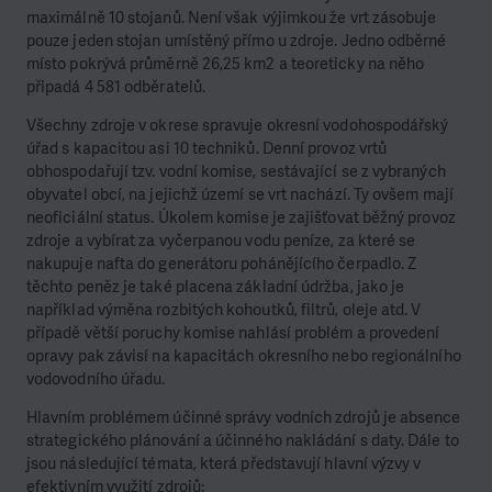
maximálně 10 stojanů. Není však výjimkou že vrt zásobuje
pouze jeden stojan umístěný přímo u zdroje. Jedno odběrné
místo pokrývá průměrně 26,25 km2 a teoreticky na něho
připadá 4 581 odběratelů.
Všechny zdroje v okrese spravuje okresní vodohospodářský
úřad s kapacitou asi 10 techniků. Denní provoz vrtů
obhospodařují tzv. vodní komise, sestávající se z vybraných
obyvatel obcí, na jejichž území se vrt nachází. Ty ovšem mají
neoficiální status. Úkolem komise je zajišťovat běžný provoz
zdroje a vybírat za vyčerpanou vodu peníze, za které se
nakupuje nafta do generátoru pohánějícího čerpadlo. Z
těchto peněz je také placena základní údržba, jako je
například výměna rozbitých kohoutků, filtrů, oleje atd. V
případě větší poruchy komise nahlásí problém a provedení
opravy pak závisí na kapacitách okresního nebo regionálního
vodovodního úřadu.
Hlavním problémem účinné správy vodních zdrojů je absence
strategického plánování a účinného nakládání s daty. Dále to
jsou následující témata, která představují hlavní výzvy v
efektivním využití zdrojů: