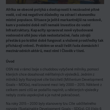
Afrika se obecně potýká s dostupností k nezávadné pitné
vodě, což má negativní důsledky na zdraví i ekonomiku
místní populace. Situace je ještě markantnější na venkově,
kam v poslední době míří nemalé investice do vodní
infrastruktury. Kapacity spravovat nově vybudované
vodovodní sítě jsou však nedostatečné, řada zdrojů
přestává po krátké době fungovat a vložené prostředky tak
přicházejí vniveč. Problém se snaží řešit řada domácích i
mezinárodních aktérů, mezi nimi i Člověk v tísni.
Úvod
OSN má v rámci boje s chudobou vytyčené milníky, pomocí
kterých chce dosahovat měřitelných výsledků. Jedním z
milníků byly Rozvojové cíle tisíciletí (Millenium Development
Goals – MDGs), realizované mezi lety 2000 – 2015. Některé z
celkem osmi cílů se podařilo naplnit, u některých výsledky
nebyly zcela uspokojivé a je nutné pokračovat.
Na roky 2015 – 2030 byly stanoveny tzv. Cíle udržitelného
rozvoje (Sustainable Development Goals – SDGs). Cíl číslo 6