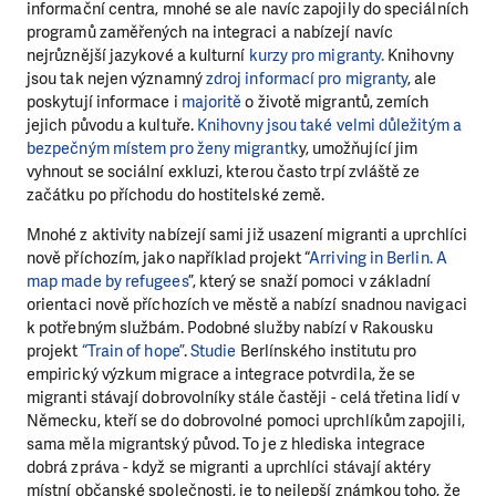
informační centra, mnohé se ale navíc zapojily do speciálních
programů zaměřených na integraci a nabízejí navíc
nejrůznější jazykové a kulturní
kurzy pro migranty.
Knihovny
jsou tak nejen významný
zdroj informací pro migranty
, ale
poskytují informace i
majoritě
o životě migrantů, zemích
jejich původu a kultuře.
Knihovny jsou také velmi důležitým a
bezpečným místem pro ženy migrantk
y, umožňující jim
vyhnout se sociální exkluzi, kterou často trpí zvláště ze
začátku po příchodu do hostitelské země.
Mnohé z aktivity nabízejí sami již usazení migranti a uprchlíci
nově příchozím, jako například projekt “
Arriving in Berlin. A
map made by refugees
”, který se snaží pomoci v základní
orientaci nově příchozích ve městě a nabízí snadnou navigaci
k potřebným službám. Podobné služby nabízí v Rakousku
projekt
“Train of hope”
.
Studie
Berlínského institutu pro
empirický výzkum migrace a integrace potvrdila, že se
migranti stávají dobrovolníky stále častěji - celá třetina lidí v
Německu, kteří se do dobrovolné pomoci uprchlíkům zapojili,
sama měla migrantský původ. To je z hlediska integrace
dobrá zpráva - když se migranti a uprchlíci stávají aktéry
místní občanské společnosti, je to nejlepší známkou toho, že