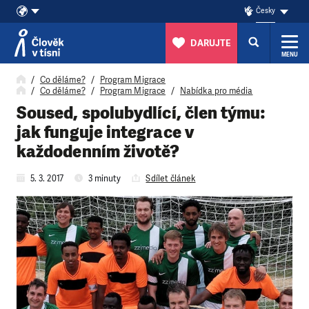
Česky
DARUJTE
MENU
Přeskočit na obsah
Co děláme?
Program Migrace
Co děláme?
Program Migrace
Nabídka pro média
Soused, spolubydlící, člen týmu:
jak funguje integrace v
každodenním životě?
5. 3. 2017
3 minuty
Sdílet článek