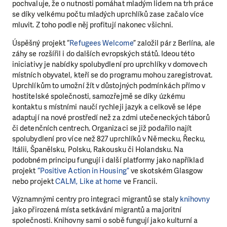
pochvaluje, že o nutnosti pomáhat mladým lidem na trh práce
se díky velkému počtu mladých uprchlíků zase začalo více
mluvit. Z toho podle něj profitují nakonec všichni.
Úspěšný projekt “
Refugees Welcome
” založil pár z Berlína, ale
záhy se rozšířil i do dalších evropských států. Ideou této
iniciativy je nabídky spolubydlení pro uprchlíky v domovech
místních obyvatel, kteří se do programu mohou zaregistrovat.
Uprchlíkům to umožní žít v důstojných podmínkách přímo v
hostitelské společnosti, samozřejmě se díky úzkému
kontaktu s místními naučí rychleji jazyk a celkově se lépe
adaptují na nové prostředí než za zdmi utečeneckých táborů
či detenčních centrech. Organizaci se již podařilo najít
spolubydlení pro více než 827 uprchlíků v Německu, Řecku,
Itálii, Španělsku, Polsku, Rakousku či Holandsku. Na
podobném principu fungují i další platformy jako například
projekt
“Positive Action in Housing”
ve skotském Glasgow
nebo projekt
CALM, Like at home
ve Francii.
Významnými centry pro integraci migrantů se staly
knihovny
jako přirozená místa setkávání migrantů a majoritní
společnosti. Knihovny sami o sobě fungují jako kulturní a