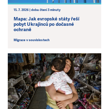
LÍBÍ SE VÁM, CO DĚLÁME?
PODPOŘTE NÁS!
15. 7. 2026 | doba čtení 3 minuty
Abychom mohli pomáhat smysluplně, neobejdeme se
Mapa: Jak evropské státy řeší
bez Vaší podpory. Ať už se nám rozhodnete pomoci
pobyt Ukrajinců po dočasné
jedním darem nebo se stanete pravidelným dárcem
ochraně
Klubu přátel, Vaše dary nám umožní pomoci vždy tam,
kde je to nejvíce potřeba.
Migrace v souvislostech
DAROVAT
DAROVAT PRAVIDELNĚ