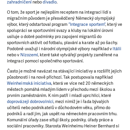
zahradničení
nebo
divadlo
.
O tom, že sport je nejlepším receptem na integraci lidí s
migračním původem je přesvědčený Německý olympijský
výbor, který odstartoval program
“Integrace sportem”
, který ve
spolupráci se sportovními svazy a kluby na lokální úrovni
usiluje o dobré podmínky pro zapojení migrantů do
sportovních aktivit od fotbalu, plavání a karate až po šachy.
Podobně uvažují i národní olympijské výbory například v
Itálii
nebo v
Nizozemí
, které také vytvářejí projekty zaměřené na
integraci pomocí společného sportování.
Často je možné navázat na stávající iniciativy a rozšířit jejich
působnosti i na nově příchozí. Tak postupovala například
Weinheimská iniciativa
, která ve více než 20 německých
městech pomáhá mladým lidem v přechodu mezi školou a
prvním zaměstnáním. K nim patří i mladí uprchlíci, které
doprovázejí dobrovolníci
, mezi nimiž je i řada bývalých
učitelů nebo podnikatelů v důchodovém věku, přímo do
podniků a radí jim, jak uspět na německém pracovním trhu.
Komunální úřady zase síťují školy, podniky, úřady práce a
sociální pracovníky. Starosta Weinheimu Heiner Bernhard si