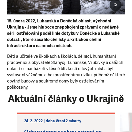
©
18. února 2022, Luhanská a Doněcká oblast, východní
Ukrajina - Jsme hluboce znepokojeni zprávami o nedávné
sérii ostřelování podél linie dotyku v Doněcké a Luhanské
oblasti, které zasáhlo civilisty a kritickou civilní
infrastrukturu na mnoha místech.
Děti a učitelé ve školkách a školách, dělníci, humanitární
pracovníci a obyvatelé Stanycji Luhanské, Vrubivky a dalších
oblastí se nacházeli v těsné blízkosti cílových míst a byli
vystaveni vážnému a bezprostřednímu riziku, přičemž některé
obytné budovy a soukromé domy byly ostřelováním
poškozeny.
Aktuální články o Ukrajině
24. 2. 2022 | doba čtení 2 minuty
Odsuzujeme ruskou agresi na