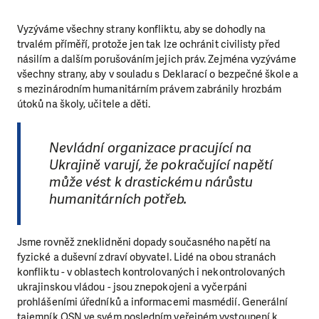
Vyzýváme všechny strany konfliktu, aby se dohodly na
trvalém příměří, protože jen tak lze ochránit civilisty před
násilím a dalším porušováním jejich práv. Zejména vyzýváme
všechny strany, aby v souladu s Deklarací o bezpečné škole a
s mezinárodním humanitárním právem zabránily hrozbám
útoků na školy, učitele a děti.
Nevládní organizace pracující na
Ukrajině varují, že pokračující napětí
může vést k drastickému nárůstu
humanitárních potřeb.
Jsme rovněž zneklidněni dopady současného napětí na
fyzické a duševní zdraví obyvatel. Lidé na obou stranách
konfliktu - v oblastech kontrolovaných i nekontrolovaných
ukrajinskou vládou - jsou znepokojeni a vyčerpáni
prohlášeními úředníků a informacemi masmédií. Generální
tajemník OSN ve svém posledním veřejném vystoupení k