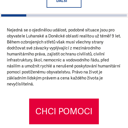
DALŠÍ
1
2
3
4
5
Nejedná se o ojedinělou událost, podobné situace jsou pro
obyvatele Luhanské a Doněcké oblasti realitou už téměř 9 let.
Během ozbrojených střetů však musí všechny strany
dodržovat své závazky vyplývající z mezinárodního
humanitárního práva, zajistit ochranu civilistů, civilní
infrastruktury, škol, nemocnic a vodovodního řádu, před
násilím a umožnit rychlé a nerušené poskytování humanitární
pomoci postiženému obyvatelstvu. Právo na život je
základním lidským právem a cena každého života je
nevyčíslitelná.
CHCI POMOCI