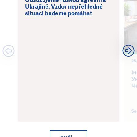
Ukrajině. Vzdor nepřehledné
situaci budeme pomáhat
28.
І
У
Ч
Soc