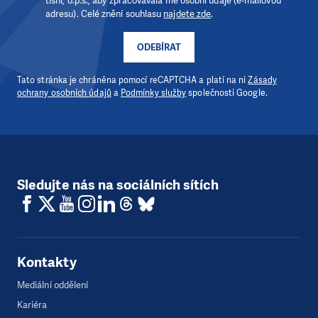
tísni, o.p.s., aby zpracovávala mé osobní údaje (e-mailovou
adresu). Celé znění souhlasu
najdete zde
.
ODEBÍRAT
Tato stránka je chráněna pomocí reCAPTCHA a platí na ni
Zásady
ochrany osobních údajů
a
Podmínky služby
společnosti Google.
Sledujte nás na sociálních sítích
Kontakty
Mediální oddělení
Kariéra