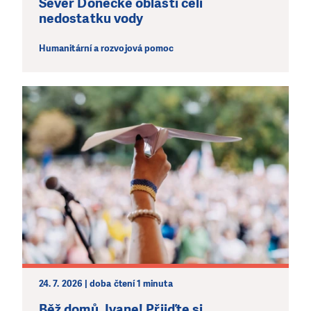
Sever Doněcké oblasti čelí
nedostatku vody
Humanitární a rozvojová pomoc
24. 7. 2026 | doba čtení 1 minuta
Běž domů, Ivane! Přijďte si