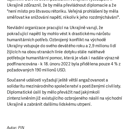
Ukrajině zdůraznil, že by měla převládnout diplomacie a že
"není místo pro štvavou rétoriku. Veřejná prohlášení by měla
směřovat ke snižování napětí, nikoliv k jeho rozdmýchávání".
Nevládní organizace pracující na Ukrajině varují, že
pokračující napětí by mohlo vést k drastickému nárůstu
humanitárních potřeb. Ozbrojený konflikt na východě
Ukrajiny vstupuje do svého devátého roku a 2,9 milionu lidí
žijících na obou stranách linie dotyku stále naléhavě
potřebuje humanitární pomoc, která je však i nadále výrazně
podfinancována - k 18. únoru 2022 byla přidělena pouze 4 % z
požadovaných 190 milionů USD.
Současné události vyžadují ještě větší angažovanost a
solidaritu mezinárodního společenství s postiženými civilisty.
Diplomatické úsilí by mělo převážit nad jakýmkoli
zintenzivněním již existujícího ozbrojeného násilí na východní
Ukrajině a zabránit dalšímu lidskému utrpení.
Autor: PIN