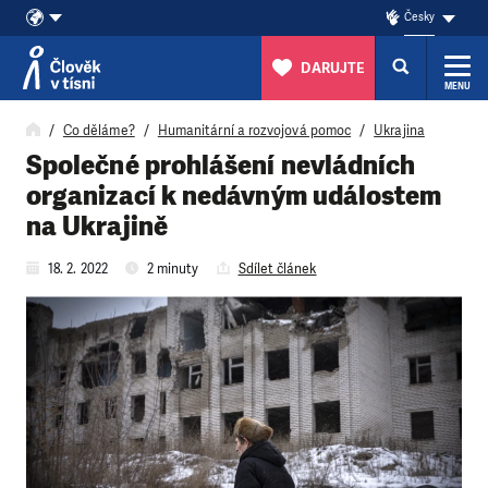
Česky
DARUJTE
MENU
Přeskočit na obsah
Co děláme?
Humanitární a rozvojová pomoc
Ukrajina
Společné prohlášení nevládních
organizací k nedávným událostem
na Ukrajině
18. 2. 2022
2 minuty
Sdílet článek