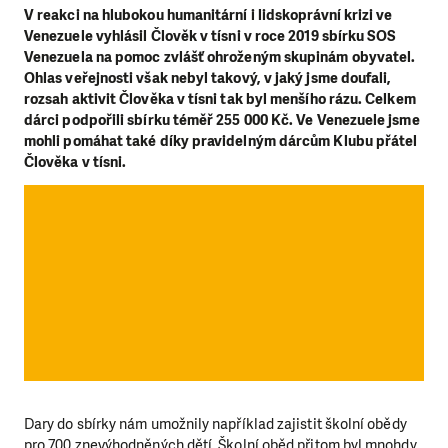
V reakci na hlubokou humanitární i lidskoprávní krizi ve
Venezuele vyhlásil Člověk v tísni v roce 2019 sbírku SOS
Venezuela na pomoc zvlášť ohroženým skupinám obyvatel.
Ohlas veřejnosti však nebyl takový, v jaký jsme doufali,
rozsah aktivit Člověka v tísni tak byl menšího rázu. Celkem
dárci podpořili sbírku téměř 255 000 Kč. Ve Venezuele jsme
mohli pomáhat také díky pravidelným dárcům Klubu přátel
Člověka v tísni.
Dary do sbírky nám umožnily například zajistit školní obědy
pro 700 znevýhodněných dětí. Školní oběd přitom byl mnohdy