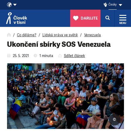
Česky
DARUJTE
MENU
Přeskočit na obsah
Co děláme?
Lidská práva ve světě
Venezuela
Ukončení sbírky SOS Venezuela
25. 5. 2021
1 minuta
Sdílet článek
©