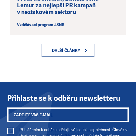
Lemur za nejlepší PR kampaň
v neziskovém sektoru
Vzdělávací program JSNS
DALŠÍ ČLÁNKY
Přihlaste se k odběru newsletteru
Přihlášením k odběru uděluji svůj souhlas společnosti Člověk v
tísni, o.p.s., aby zpracovávala mé osobní údaje (e-mailovou