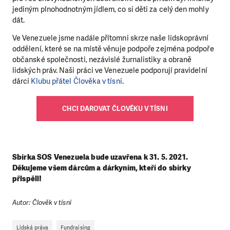
jediným plnohodnotným jídlem, co si děti za celý den mohly
dát.
Ve Venezuele jsme nadále přítomni skrze naše lidskoprávní
oddělení, které se na místě věnuje podpoře zejména podpoře
občanské společnosti, nezávislé žurnalistiky a obraně
lidských práv. Naši práci ve Venezuele podporují pravidelní
dárci
Klubu přátel Člověka v tísni
.
CHCI DAROVAT ČLOVĚKU V TÍSNI
Sbírka SOS Venezuela bude uzavřena k 31. 5. 2021.
Děkujeme všem dárcům a dárkyním, kteří do sbírky
přispěli!
Autor: Člověk v tísni
Lidská práva
Fundraising