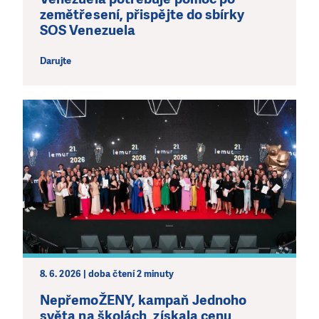
kde je to nejvíce potřeba.
zemětřesení, přispějte do sbírky
SOS Venezuela
DAROVAT
DAROVAT PRAVIDELNĚ
Darujte
8. 6. 2026 | doba čtení 2 minuty
NepřemoŽENY, kampaň Jednoho
světa na školách, získala cenu