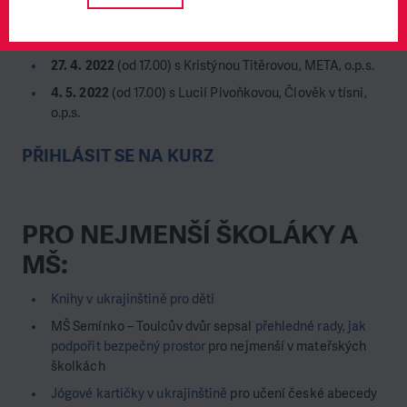
20. 4.
2022
(od 17.00) s Vesnou Evans, původem z Bosny a
Hercegoviny
27. 4.
2022
(od 17.00) s Kristýnou Titěrovou, META, o.p.s.
4. 5.
2022
(od 17.00) s Lucií Pivoňkovou, Člověk v tísni,
o.p.s.
PŘIHLÁSIT SE NA KURZ
PRO NEJMENŠÍ ŠKOLÁKY A
MŠ:
Knihy v ukrajinštině pro děti
MŠ Semínko – Toulcův dvůr sepsal
přehledné rady, jak
podpořit bezpečný prostor
pro nejmenší v mateřských
školkách
Jógové kartičky v ukrajinštině
pro učení české abecedy