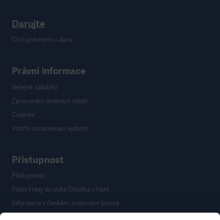
Darujte
Chci potvrzení o daru
Právní informace
Veřejné zakázky
Zpracování osobních údajů
Cookies
Vnitřní oznamovací systém
Přístupnost
Přístupnost
Popis trasy do sídla Člověka v tísni
Informace v českém znakovém jazyce