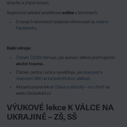
strachu a jiných emocí.
Supervizní setkání proběhnou
online
v termínech:
O nových termínech budeme informovat na
našem
Facebooku
.
Další zdroje:
Článek ČOSIV
shrnuje, jak pomoci dětem prožívajícím
akutní trauma.
Článek centra Locika vysvětluje,
jak pracovat s
reakcemi dětí na katastrofickou událost
.
Aktualizovaná lekce
Obavy a strachy – co s tím
? na
webu Občankáři.cz
VÝUKOVÉ lekce K VÁLCE NA
UKRAJINĚ – ZŠ, SŠ