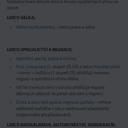
Nabízíme hned několik lekcí k tématu využitelných přímo ve
výuce:
LEKCE VÁLKA:
Válka nezná pravidla
– lidská práva a válka
LEKCE UPRCHLICTVÍ A MIGRACE:
Uprchlíci: pocity, pojmy a úmluvy
Proč zrovna tam
(2. stupeň ZŠ, SŠ) a lekce
Největší přání
– domov v baťůžku
(1. stupeň ZŠ) přibližují nucenou
migraci a uprchlictví očima dítěte,
100 let českých zemí v pohybu
přibližuje dopady
dějinných událostí na pohyb obyvatel a migraci.
Žirafa a slon: spolupráce, migrace, potřeby
– reflexe
odlišností každého z nás a naléhavost adaptability
(vzájemného přizpůsobování).
LEKCE RADIKALISMUS, AUTORITÁŘSTVÍ, DEMOKRACIE: