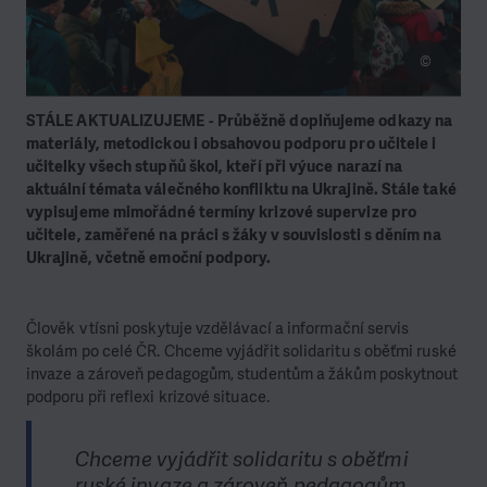
©
STÁLE AKTUALIZUJEME - Průběžně doplňujeme odkazy na
materiály, metodickou i obsahovou podporu pro učitele i
učitelky všech stupňů škol, kteří při výuce narazí na
aktuální témata válečného konfliktu na Ukrajině.
Stále také
vypisujeme mimořádné termíny krizové supervize pro
učitele, zaměřené na práci s žáky v souvislosti s děním na
Ukrajině, včetně emoční podpory.
Člověk v tísni poskytuje vzdělávací a informační servis
školám po celé ČR. Chceme vyjádřit solidaritu s oběťmi ruské
invaze a zároveň pedagogům, studentům a žákům poskytnout
podporu při reflexi krizové situace.
Chceme vyjádřit solidaritu s oběťmi
ruské invaze a zároveň pedagogům,