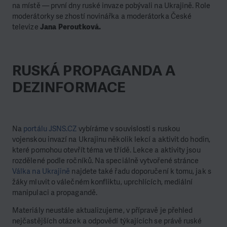
na místě — první dny ruské invaze pobývali na Ukrajině. Role
moderátorky se zhostí novinářka a moderátorka České
televize
Jana Peroutková.
RUSKÁ PROPAGANDA A
DEZINFORMACE
Na
portálu JSNS.CZ
vybíráme v souvislosti s ruskou
vojenskou invazí na Ukrajinu několik lekcí a aktivit do hodin,
které pomohou otevřít téma ve třídě. Lekce a aktivity jsou
rozdělené podle ročníků. Na speciálně vytvořené stránce
Válka na Ukrajině
najdete také řadu doporučení k tomu, jak s
žáky mluvit o válečném konfliktu, uprchlících, mediální
manipulaci a propagandě.
Materiály neustále aktualizujeme, v přípravě je přehled
nejčastějších otázek a odpovědí týkajících se právě ruské