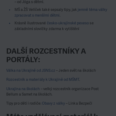
– od Jóga s dětmi.
MŠ a ŽŠ Velíček také sepsaly tipy, jak
jemně téma války
zpracovat s menšími dětmi
.
Krásně ilustrované
česko-ukrajinské pexeso
se
základními slovíčky zdarma k vytištění
DALŠÍ ROZCESTNÍKY A
PORTÁLY:
Válka na Ukrajině od JSNS.cz
– Jeden svět na školách
Rozcestník a materiály k Ukrajině od MŠMT
.
Ukrajina na školách
– velký rozcestník organizace Post
Bellum a Samet na školách.
Tipy pro děti i rodiče:
Obavy z války
– Linka Bezpečí