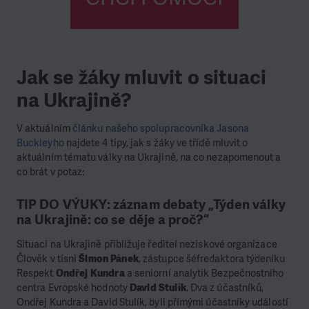
Jak se žáky mluvit o situaci
na Ukrajině?
V aktuálním
článku našeho spolupracovníka Jasona
Buckleyho
najdete 4 tipy, jak s žáky ve třídě mluvit o
aktuálním tématu války na Ukrajině, na co nezapomenout a
co brát v potaz:
TIP DO VÝUKY: záznam debaty „Týden války
na Ukrajině: co se děje a proč?“
Situaci na Ukrajině přibližuje ředitel neziskové organizace
Člověk v tísni
Šimon Pánek
, zástupce šéfredaktora týdeníku
Respekt
Ondřej Kundra
a seniorní analytik Bezpečnostního
centra Evropské hodnoty
David Stulík
. Dva z účastníků,
Ondřej Kundra a David Stulík, byli přímými účastníky událostí