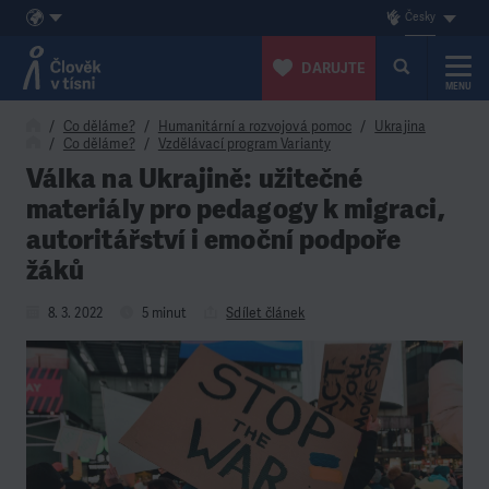
Česky
DARUJTE
MENU
Přeskočit na obsah
Co děláme?
Humanitární a rozvojová pomoc
Ukrajina
Co děláme?
Vzdělávací program Varianty
Válka na Ukrajině: užitečné
materiály pro pedagogy k migraci,
autoritářství i emoční podpoře
žáků
8. 3. 2022
5 minut
Sdílet článek