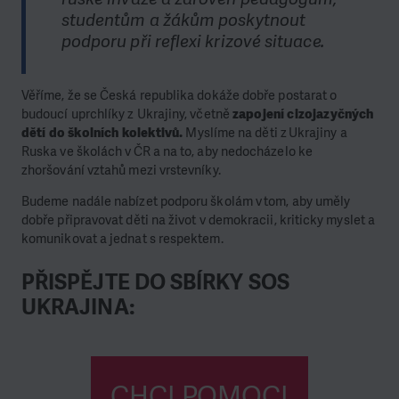
studentům a žákům poskytnout
podporu při reflexi krizové situace.
Věříme, že se Česká republika dokáže dobře postarat o
budoucí uprchlíky z Ukrajiny, včetně
zapojení cizojazyčných
dětí do školních kolektivů.
Myslíme na děti z Ukrajiny a
Ruska ve školách v ČR a na to, aby nedocházelo ke
zhoršování vztahů mezi vrstevníky.
Budeme nadále nabízet podporu školám v tom, aby uměly
dobře připravovat děti na život v demokracii, kriticky myslet a
komunikovat a jednat s respektem.
PŘISPĚJTE DO SBÍRKY SOS
UKRAJINA:
CHCI POMOCI