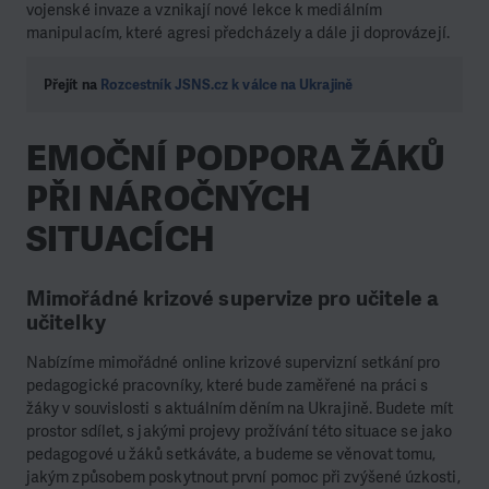
vojenské invaze a vznikají nové lekce k mediálním
manipulacím, které agresi předcházely a dále ji doprovázejí.
Přejít na
Rozcestník JSNS.cz k válce na Ukrajině
EMOČNÍ PODPORA ŽÁKŮ
PŘI NÁROČNÝCH
SITUACÍCH
Mimořádné krizové supervize pro učitele a
učitelky
Nabízíme mimořádné online krizové supervizní setkání pro
pedagogické pracovníky, které bude zaměřené na práci s
žáky v souvislosti s aktuálním děním na Ukrajině. Budete mít
prostor sdílet, s jakými projevy prožívání této situace se jako
pedagogové u žáků setkáváte, a budeme se věnovat tomu,
jakým způsobem poskytnout první pomoc při zvýšené úzkosti,