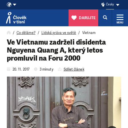
Česky
DARUJTE
MENU
Přeskočit na obsah
Co děláme?
Lidská práva ve světě
Vietnam
Ve Vietnamu zadrželi disidenta
Nguyena Quang A, který letos
promluvil na Foru 2000
20. 11. 2017
3 minuty
Sdílet článek