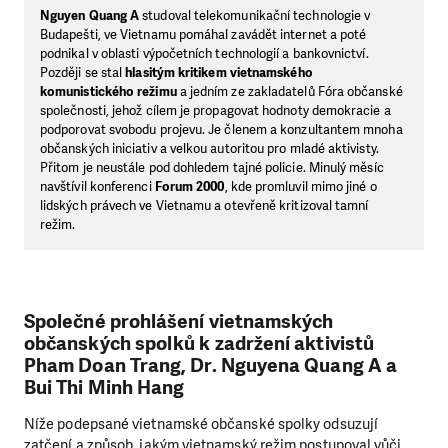
Nguyen Quang A
studoval telekomunikační technologie v
Budapešti, ve Vietnamu pomáhal zavádět internet a poté
podnikal v oblasti výpočetních technologií a bankovnictví.
Později se stal
hlasitým kritikem vietnamského
komunistického režimu
a jedním ze zakladatelů Fóra občanské
společnosti, jehož cílem je propagovat hodnoty demokracie a
podporovat svobodu projevu. Je členem a konzultantem mnoha
občanských iniciativ a velkou autoritou pro mladé aktivisty.
Přitom je neustále pod dohledem tajné policie. Minulý měsíc
navštívil konferenci
Forum 2000
, kde promluvil mimo jiné o
lidských právech ve Vietnamu a otevřeně kritizoval tamní
režim.
Společné prohlášení vietnamských
občanských spolků k zadržení aktivistů
Pham Doan Trang, Dr. Nguyena Quang A a
Bui Thi Minh Hang
Níže podepsané vietnamské občanské spolky odsuzují
zatčení a způsob, jakým vietnamský režim postupoval vůči