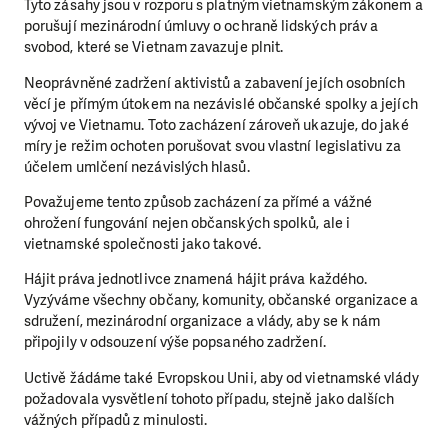
Tyto zásahy jsou v rozporu s platným vietnamským zákonem a
porušují mezinárodní úmluvy o ochraně lidských práv a
svobod, které se Vietnam zavazuje plnit.
Neoprávněné zadržení aktivistů a zabavení jejích osobních
věcí je přímým útokem na nezávislé občanské spolky a jejích
vývoj ve Vietnamu. Toto zacházení zároveň ukazuje, do jaké
míry je režim ochoten porušovat svou vlastní legislativu za
účelem umlčení nezávislých hlasů.
Považujeme tento způsob zacházení za přímé a vážné
ohrožení fungování nejen občanských spolků, ale i
vietnamské společnosti jako takové.
Hájit práva jednotlivce znamená hájit práva každého.
Vyzýváme všechny občany, komunity, občanské organizace a
sdružení, mezinárodní organizace a vlády, aby se k nám
připojily v odsouzení výše popsaného zadržení.
Uctivě žádáme také Evropskou Unii, aby od vietnamské vlády
požadovala vysvětlení tohoto případu, stejně jako dalších
vážných případů z minulosti.