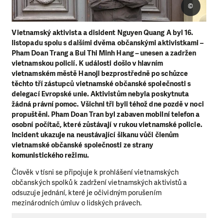
©
Vietnamský aktivista a disident Nguyen Quang A byl 16.
listopadu spolu s dalšími dvěma občanskými aktivistkami –
Pham Doan Trang a Bui Thi Minh Hang – unesen a zadržen
vietnamskou policií. K události došlo v hlavním
vietnamském městě Hanoji bezprostředně po schůzce
těchto tří zástupců vietnamské občanské společnosti s
delegací Evropské unie. Aktivistům nebyla poskytnuta
žádná právní pomoc. Všichni tři byli téhož dne pozdě v noci
propuštěni. Pham Doan Tran byl zabaven mobilní telefon a
osobní počítač, které zůstávají v rukou vietnamské policie.
Incident ukazuje na neustávající šikanu vůči členům
vietnamské občanské společnosti ze strany
komunistického režimu.
Člověk v tísni se připojuje k prohlášení vietnamských
občanských spolků k zadržení vietnamských aktivistů a
odsuzuje jednání, které je očividným porušením
mezinárodních úmluv o lidských právech.