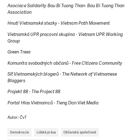
Asociace Solidarity Bau Bi Tuong Than- Bau Bi Tuong Than
Association
Hnutí Vietnamské stezky - Vietnam Path Movement
Vietnamká UPR pracovní skupina - Vietnam UPR Working
Group
Green Trees
Komunita svobodných občanů - Free Citizens Community
Síť Vietnamských blogerů - The Network of Vietnamese
Bloggers
Projekt 88 - The Project 88
LÍBÍ SE VÁM, CO DĚLÁME?
Portal Hlas Vietnamců - Tieng Dan Viet Media
PODPOŘTE NÁS!
Autor: ČvT
Abychom mohli pomáhat smysluplně, neobejdeme se
bez Vaší podpory. Ať už se nám rozhodnete pomoci
Demokracie
Lidská práva
Občanská společnost
jedním darem nebo se stanete pravidelným dárcem