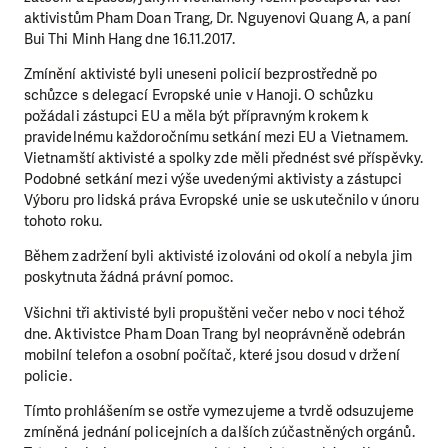
aktivistům Pham Doan Trang, Dr. Nguyenovi Quang A, a paní
Bui Thi Minh Hang dne 16.11.2017.
Zmínění aktivisté byli uneseni policií bezprostředně po
schůzce s delegací Evropské unie v Hanoji. O schůzku
požádali zástupci EU a měla být přípravným krokem k
pravidelnému každoročnímu setkání mezi EU a Vietnamem.
Vietnamští aktivisté a spolky zde měli přednést své příspěvky.
Podobné setkání mezi výše uvedenými aktivisty a zástupci
Výboru pro lidská práva Evropské unie se uskutečnilo v únoru
tohoto roku.
Během zadržení byli aktivisté izolováni od okolí a nebyla jim
poskytnuta žádná právní pomoc.
Všichni tři aktivisté byli propuštěni večer nebo v noci téhož
dne. Aktivistce Pham Doan Trang byl neoprávněně odebrán
mobilní telefon a osobní počítač, které jsou dosud v držení
policie.
Tímto prohlášením se ostře vymezujeme a tvrdě odsuzujeme
zmíněná jednání policejních a dalších zúčastněných orgánů.