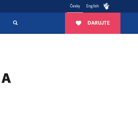
Česky
English
DARUJTE
 A