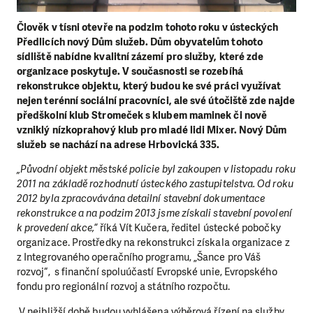
Člověk v tísni otevře na podzim tohoto roku v ústeckých
Předlicích nový Dům služeb. Dům obyvatelům tohoto
sídliště nabídne kvalitní zázemí pro služby, které zde
organizace poskytuje. V současnosti se rozebíhá
rekonstrukce objektu, který budou ke své práci využívat
nejen terénní sociální pracovníci, ale své útočiště zde najde
předškolní klub Stromeček s klubem maminek či nově
vzniklý nízkoprahový klub pro mladé lidi Mixer. Nový Dům
služeb se nachází na adrese Hrbovická 335.
„Původní objekt městské policie byl zakoupen v listopadu roku
2011 na základě rozhodnutí ústeckého zastupitelstva. Od roku
2012 byla zpracovávána detailní stavební dokumentace
rekonstrukce a na podzim 2013 jsme získali stavební povolení
k provedení akce,“
říká Vít Kučera, ředitel ústecké pobočky
organizace. Prostředky na rekonstrukci získala organizace z
z Integrovaného operačního programu, „Šance pro Váš
rozvoj“, s finanční spoluúčastí Evropské unie, Evropského
fondu pro regionální rozvoj a státního rozpočtu.
V nejbližší době budou vyhlášena výběrová řízení na služby