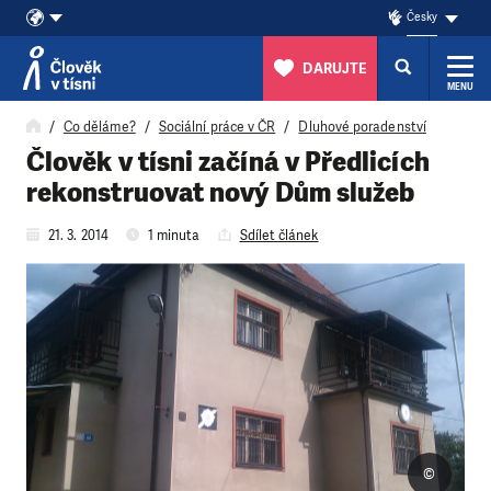
Česky
DARUJTE
MENU
Přeskočit na obsah
Co děláme?
Sociální práce v ČR
Dluhové poradenství
Člověk v tísni začíná v Předlicích
rekonstruovat nový Dům služeb
21. 3. 2014
1 minuta
Sdílet článek
©