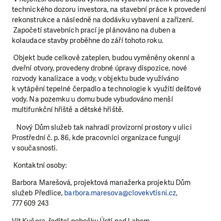
technického dozoru investora, na stavební práce k provedení
rekonstrukce a následně na dodávku vybavení a zařízení.
Započetí stavebních prací je plánováno na duben a
kolaudace stavby proběhne do září tohoto roku.
Objekt bude celkově zateplen, budou vyměněny okenní a
dveřní otvory, provedeny drobné úpravy dispozice, nové
rozvody kanalizace a vody, v objektu bude využíváno
k vytápění tepelné čerpadlo a technologie k využití dešťové
vody. Na pozemku u domu bude vybudováno menší
multifunkční hřiště a dětské hřiště.
Nový Dům služeb tak nahradí provizorní prostory v ulici
Prostřední č. p. 86, kde pracovníci organizace fungují
v současnosti.
Kontaktní osoby:
Barbora Marešová, projektová manažerka projektu Dům
služeb Předlice,
barbora.maresova@clovekvtisni.cz
,
777 609 243
Vít Kučera, ředitel pobočky Ústí nad Labem,