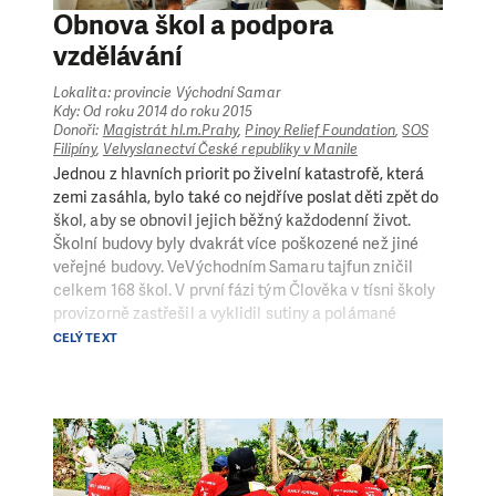
Obnova škol a podpora
vzdělávání
Lokalita: provincie Východní Samar
Kdy: Od roku 2014 do roku 2015
Donoři:
Magistrát hl.m.Prahy
,
Pinoy Relief Foundation
,
SOS
Filipíny
,
Velvyslanectví České republiky v Manile
Jednou z hlavních priorit po živelní katastrofě, která
zemi zasáhla, bylo také co nejdříve poslat děti zpět do
škol, aby se obnovil jejich běžný každodenní život.
Školní budovy byly dvakrát více poškozené než jiné
veřejné budovy. VeVýchodním Samaru tajfun zničil
celkem 168 škol. V první fázi tým Člověka v tísni školy
provizorně zastřešil a vyklidil sutiny a polámané
stromy z okolí. V roce 2014 pak zahájil celkovou
CELÝ TEXT
trvalejší rekonstrukci školních budov - zpevnil střešní
konstrukce, instaloval nové střechy, dodal okna, dveře
a také nové záchody.
Celkem bylo opraveno 66 školních budov se 125
třídami a pro každou třídu bylo rovněž zajištěno