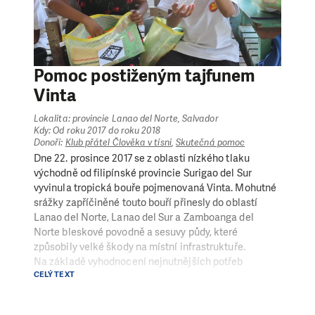
Pomoc postiženým tajfunem
Vinta
Lokalita: provincie Lanao del Norte, Salvador
Kdy: Od roku 2017 do roku 2018
Donoři:
Klub přátel Člověka v tísni
,
Skutečná pomoc
Dne 22. prosince 2017 se z oblasti nízkého tlaku
východně od filipínské provincie Surigao del Sur
vyvinula tropická bouře pojmenovaná Vinta. Mohutné
srážky zapříčiněné touto bouří přinesly do oblastí
Lanao del Norte, Lanao del Sur a Zamboanga del
Norte bleskové povodně a sesuvy půdy, které
způsobily velké škody na místní infrastruktuře.
Na základě vyhodnocení nejnutnějších potřeb
CELÝ TEXT
identifikoval tým Člověka v tísni jako prioritu
zorganizovat distribuci hygienických balíčků do škol,
aby se zamezilo dalšímu šíření nemocí způsobených