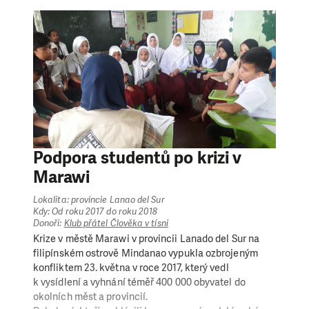
používáním kontaminované vody.
Vzhledem k tomu, že řada farmářů a drobných
prodejců přišla zcela o zdroje obživy, rozhodli jsme se
podpořit také pracovní příležitosti v nejvíce
postižených oblastech. Místní obyvatelé díky tomu
mohli generovat zisk z pomocných prací (odklízení
suti, čistění veřejných budov) a zajistit si tak příjem,
který pokryje jejich výdaje na jídlo či náklady spojené
se školní docházkou dětí. Do projektu byli prioritně
zapojeni rodiče samoživitelé a ženy vedoucí
samostatně domácnost bez podpory partnera.
Podpora studentů po krizi v
Marawi
Lokalita: provincie Lanao del Sur
Kdy: Od roku 2017 do roku 2018
Donoři:
Klub přátel Člověka v tísni
Krize v městě Marawi v provincii Lanado del Sur na
filipínském ostrově Mindanao vypukla ozbrojeným
konfliktem 23. května v roce 2017, který vedl
k vysídlení a vyhnání téměř 400 000 obyvatel do
okolních měst a provincií.