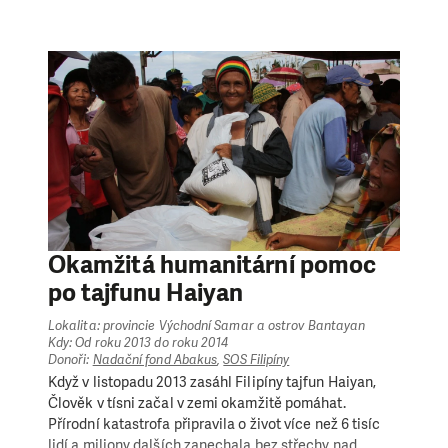
Člověk v tísni takto podpořil více než 6 800 rodin a
současně tím přispěl k rozvoji místního trhu. Náš tým
směřoval svou pomoc také do odlehlých a těžko
přístupných oblastí (náhorní území a vzdálené
ostrovy), kde byl lidem díky odklizení padlých stromů
ze silnic a opravě poškozených mostů umožněn
opětovný přístup na trh.
Okamžitá humanitární pomoc
po tajfunu Haiyan
Lokalita: provincie Východní Samar a ostrov Bantayan
Kdy: Od roku 2013 do roku 2014
Donoři:
Nadační fond Abakus
,
SOS Filipíny
Když v listopadu 2013 zasáhl Filipíny tajfun Haiyan,
Člověk v tísni začal v zemi okamžitě pomáhat.
Přírodní katastrofa připravila o život více než 6 tisíc
lidí a miliony dalších zanechala bez střechy nad