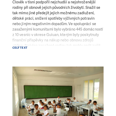
Člověk v tísni podpořil nejchudší a nejohroženější
rodiny při obnově jejich původních živobytí. Snažil se
tak mimo jiné předejít jejich možnému zadlužení,
dětské práci, snížení spotřeby výživných potravin
nebo jiným negativním dopadům. Ve spolupráci se
zasaženými komunitami bylo vybráno 445 domácností
z 10 vesnic v okrese Guiuan, kterým byly poskytnuty
finanční příspěvky na nákup nebo obnovu zdrojů
obživy. Nejvíce zasažené rodiny tak mohly opět začít
CELÝ TEXT
pracovat a získat si zpět svou soběstačnost.
Součástí poskytování finančních příspěvků byla
odborná školení na téma podnikání, technické
dovednosti, ochrany živobytí a snižování rizik po
živelných pohromách (Disaster Risk Reduction).
Většina příjemců investovala do chovu domácích
zvířat či pěstování zemědělských plodin a rozvoje
malých živností, jako je například pedicab (taxi kolo),
jídelna, krejčovství, obchůdek nebo pekárna.