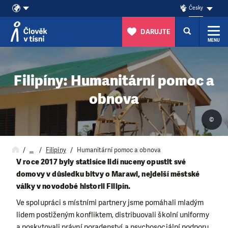
Česky
DARUJTE
MENU
Přeskočit na obsah
Filipíny: Humanitární pomoc a
obnova
©
…
Filipíny
Humanitární pomoc a obnova
V roce 2017 byly statisíce lidí nuceny opustit své
domovy v důsledku bitvy o Marawi, nejdelší městské
války v novodobé historii Filipín.
Ve spolupráci s místními partnery jsme pomáhali mladým
lidem postiženým konfliktem, distribuovali školní uniformy
a poskytovali právní poradenství a psychosociální podporu.