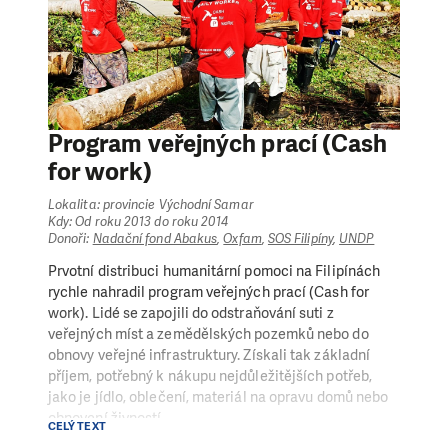
(opraveno, či postaveno) jedno sanitární zařízení. Z
toho 46 tříd prošlo generálními opravami (stěžejní
stavební práce byly oprava střechy, dveří a oken) a 79
tříd prošlo kompletní rekonstrukcí. Díky nám získalo
více jak 4 800 dětí opětovný přístup a vhodné
podmínky ke vzdělání.
Program veřejných prací (Cash
for work)
Lokalita: provincie Východní Samar
Kdy: Od roku 2013 do roku 2014
Donoři:
Nadační fond Abakus
,
Oxfam
,
SOS Filipíny
,
UNDP
Prvotní distribuci humanitární pomoci na Filipínách
rychle nahradil program veřejných prací (Cash for
work). Lidé se zapojili do odstraňování suti z
veřejných míst a zemědělských pozemků nebo do
obnovy veřejné infrastruktury. Získali tak základní
příjem, potřebný k nákupu nejdůležitějších potřeb,
jako je jídlo, oblečení, materiál na opravu domů nebo
obnovení živností.
CELÝ TEXT