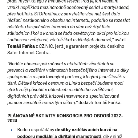
práci mých kolegů v minulých letech. Pod jejich vedením
vznikl například mezinárodně oceňovaný seriál #martyisdead,
přes hotlinku STOPonline.cz se vyřešilo více než šest tisíc
hlášení nezákonného obsahu na internetu, podařilo se rozeslat
nástěnku bezpečného internetu do více než čtyř tisíc
základních škol a konala se řada osvětových akcí pro laickou
i odbornou veřejnost, včetně škol a dětských domovů,"
uvádí
Tomáš Fuňka
z CZ.NIC, jenž je garantem projektu českého
Safer Internet Centra.
"Nadále chceme pokračovat v aktivitách věnujících se
prevenci a vzdělání v tématech bezpečnějšího internetu a díky
spolupráci s respektovanými partnery, kterými jsou Člověk v
tísni, Dětské krizové centrum a Linka bezpečí budeme moci
efektivněji působit v oblastech mediálního vzdělávání,
digitálních práv dětí, krizové intervence a specializované
pomoci sexuálně zneužitým dětem,"
dodává Tomáš Fuňka.
PLÁNOVANÉ AKTIVITY KONSORCIA PRO OBDOBÍ 2022-
2024
Budou uspořádány
desítky vzdělávacích kurzů na
podporu mediální a digitální gramotnosti
, díky nimž