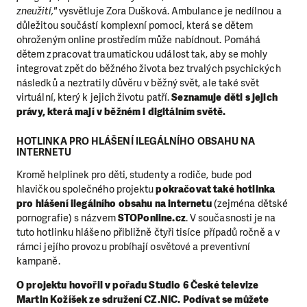
zneužití,"
vysvětluje Zora Dušková. Ambulance je nedílnou a
důležitou součástí komplexní pomoci, která se dětem
ohroženým online prostředím může nabídnout. Pomáhá
dětem zpracovat traumatickou událost tak, aby se mohly
integrovat zpět do běžného života bez trvalých psychických
následků a neztratily důvěru v běžný svět, ale také svět
virtuální, který k jejich životu patří.
Seznamuje děti s jejich
právy, která mají v běžném i digitálním světě.
HOTLINKA PRO HLÁŠENÍ ILEGÁLNÍHO OBSAHU NA
INTERNETU
Kromě helplinek pro děti, studenty a rodiče, bude pod
hlavičkou společného projektu
pokračovat také hotlinka
pro hlášení ilegálního obsahu na internetu
(zejména dětské
pornografie) s názvem
STOPonline.cz
. V současnosti je na
tuto hotlinku hlášeno přibližně čtyři tisíce případů ročně a v
rámci jejího provozu probíhají osvětové a preventivní
kampaně.
O projektu hovořil v pořadu Studio 6 České televize
Martin Kožíšek ze sdružení CZ.NIC. Podívat se můžete