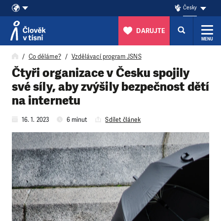
Česky
DARUJTE
MENU
Přeskočit na obsah
Co děláme?
Vzdělávací program JSNS
Čtyři organizace v Česku spojily
své síly, aby zvýšily bezpečnost dětí
na internetu
16. 1. 2023
6 minut
Sdílet článek