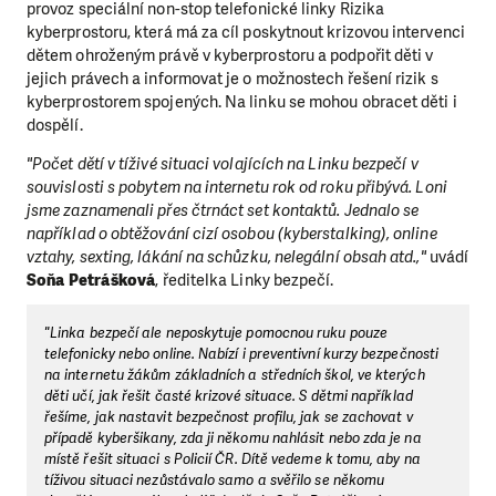
provoz speciální non-stop telefonické linky Rizika
kyberprostoru, která má za cíl poskytnout krizovou intervenci
dětem ohroženým právě v kyberprostoru a podpořit děti v
jejich právech a informovat je o možnostech řešení rizik s
kyberprostorem spojených. Na linku se mohou obracet děti i
dospělí.
"Počet dětí v tíživé situaci volajících na Linku bezpečí v
souvislosti s pobytem na internetu rok od roku přibývá. Loni
jsme zaznamenali přes čtrnáct set kontaktů. Jednalo se
například o obtěžování cizí osobou (kyberstalking), online
vztahy, sexting, lákání na schůzku, nelegální obsah atd.,"
uvádí
Soňa Petrášková
, ředitelka Linky bezpečí.
"Linka bezpečí ale neposkytuje pomocnou ruku pouze
telefonicky nebo online. Nabízí i preventivní kurzy bezpečnosti
na internetu žákům základních a středních škol, ve kterých
děti učí, jak řešit časté krizové situace. S dětmi například
řešíme, jak nastavit bezpečnost profilu, jak se zachovat v
případě kyberšikany, zda ji někomu nahlásit nebo zda je na
místě řešit situaci s Policií ČR. Dítě vedeme k tomu, aby na
tíživou situaci nezůstávalo samo a svěřilo se někomu