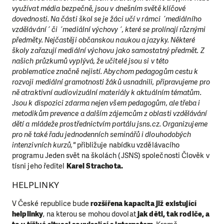
využívat média bezpečně, jsou v dnešním světě klíčové
dovednosti. Na části škol se je žáci učí v rámci ´mediálního
vzdělávání´ či ´mediální výchovy´, které se prolínají různými
předměty. Nejčastěji občanskou naukou a jazyky. Některé
školy zařazují mediální výchovu jako samostatný předmět. Z
našich průzkumů vyplývá, že učitelé jsou si v této
problematice značně nejistí. Abychom pedagogům cestu k
rozvoji mediální gramotnosti žáků usnadnili, připravujeme pro
ně atraktivní audiovizuální materiály k aktuálním tématům.
Jsou k dispozici zdarma nejen všem pedagogům, ale třeba i
metodikům prevence a dalším zájemcům z oblasti vzdělávání
dětí a mládeže prostřednictvím portálu jsns.cz. Organizujeme
pro ně také řadu jednodenních seminářů i dlouhodobých
intenzivních kurzů,"
přibližuje nabídku vzdělávacího
programu Jeden svět na školách (JSNS) společnosti Člověk v
tísni jeho ředitel
Karel Strachota.
HELPLINKY
V České republic
e bude
rozšířena kapacita již existující
helplinky
, na kterou se mohou dovolat
jak děti, tak rodiče, a