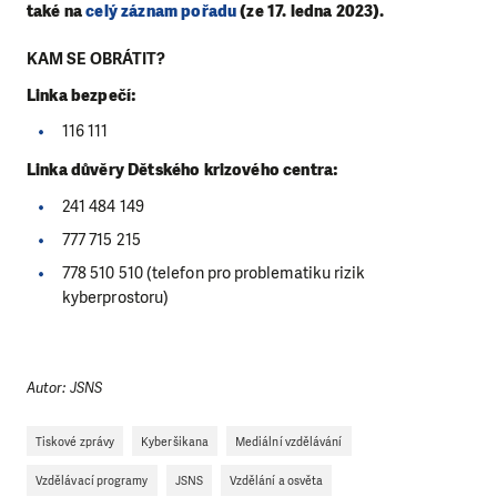
také na
celý záznam pořadu
(ze
17. ledna 2023)
.
KAM SE OBRÁTIT?
Linka bezpečí:
116 111
Linka důvěry Dětského krizového centra:
241 484 149
777 715 215
778 510 510 (telefon pro problematiku rizik
kyberprostoru)
Autor: JSNS
Tiskové zprávy
Kyberšikana
Mediální vzdělávání
Vzdělávací programy
JSNS
Vzdělání a osvěta