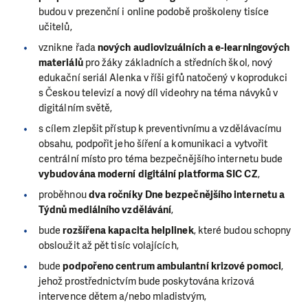
budou v prezenční i online podobě proškoleny tisíce
učitelů,
vznikne řada
nových audiovizuálních a e-learningových
materiálů
pro žáky základních a středních škol, nový
edukační seriál Alenka v říši gifů natočený v koprodukci
s Českou televizí a nový díl videohry na téma návyků v
digitálním světě,
s cílem zlepšit přístup k preventivnímu a vzdělávacímu
obsahu, podpořit jeho šíření a komunikaci a vytvořit
centrální místo pro téma bezpečnějšího internetu bude
vybudována moderní digitální platforma SIC CZ
,
proběhnou
dva ročníky Dne bezpečnějšího internetu a
Týdnů mediálního vzdělávání
,
bude
rozšířena kapacita helplinek
, které budou schopny
obsloužit až pět tisíc volajících,
bude
podpořeno centrum ambulantní krizové pomoci
,
jehož prostřednictvím bude poskytována krizová
intervence dětem a/nebo mladistvým,