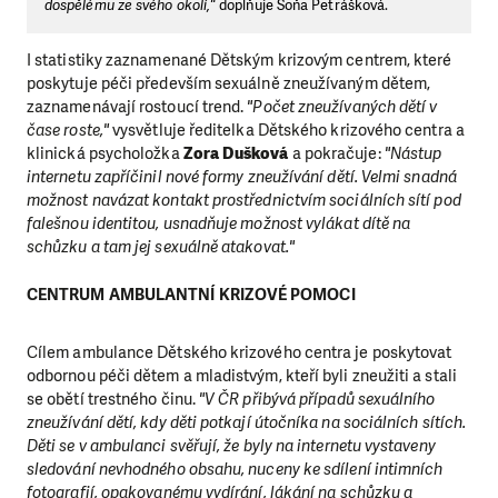
dospělému ze svého okolí,"
doplňuje Soňa Petrášková.
I statistiky zaznamenané Dětským krizovým centrem, které
poskytuje péči především sexuálně zneužívaným dětem,
zaznamenávají rostoucí trend.
"Počet zneužívaných dětí v
čase roste,"
vysvětluje ředitelka Dětského krizového centra a
klinická psycholožka
Zora Dušková
a pokračuje:
"Nástup
internetu zapříčinil nové formy zneužívání dětí. Velmi snadná
možnost navázat kontakt prostřednictvím sociálních sítí pod
falešnou identitou, usnadňuje možnost vylákat dítě na
schůzku a tam jej sexuálně atakovat."
CENTRUM AMBULANTNÍ KRIZOVÉ POMOCI
Cílem ambulance Dětského krizového centra je poskytovat
odbornou péči dětem a mladistvým, kteří byli zneužiti a stali
se obětí trestného činu.
"V ČR přibývá případů sexuálního
zneužívání dětí, kdy děti potkají útočníka na sociálních sítích.
Děti se v ambulanci svěřují, že byly na internetu vystaveny
sledování nevhodného obsahu, nuceny ke sdílení intimních
fotografií, opakovanému vydírání, lákání na schůzku a