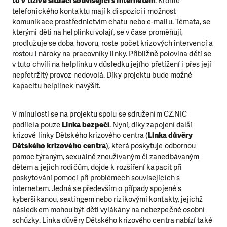
to v tíži
vé situaci související s internetem
. Kromě
telefonického kontaktu mají k dispozici i možnost
komunikace prostřednictvím chatu nebo e-mailu. Témata, se
kterými děti na helplinku volají, se v čase proměňují,
prodlužuje se doba hovoru, roste počet krizových intervencí a
rostou i nároky na pracovníky linky. Přibližně polovina dětí se
v tuto chvíli na helplinku v důsledku jejího přetížení i přes její
nepřetržitý provoz nedovolá. Díky projektu bude možné
kapacitu helplinek navýšit.
V minulosti se na projektu spolu se sdružením CZ.NIC
podílela pouze
Linka bezpečí
. Nyní, díky zapojení další
krizové linky Dětského krizového centra (
Linka důvěry
Dětského krizového centra
), která poskytuje odbornou
pomoc týraným, sexuálně zneužívaným či zanedbávaným
dětem a jejich rodičům, dojde k rozšíření kapacit při
poskytování pomoci při problémech souvisejících s
internetem. Jedná se především o případy spojené s
kyberšikanou, sextingem nebo rizikovými kontakty, jejichž
následkem mohou být děti vylákány na nebezpečné osobní
schůzky. Linka důvěry Dětského krizového centra nabízí také