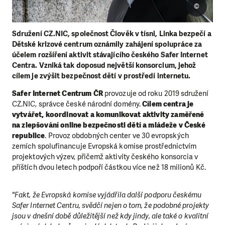
©
Sdružení CZ.NIC, společnost Člověk v tísni, Linka bezpečí a
Dětské krizové centrum oznámily zahájení spolupráce za
účelem rozšíření aktivit stávajícího českého Safer Internet
Centra. Vzniká tak doposud největší konsorcium, jehož
cílem je zvýšit bezpečnost dětí v prostředí internetu.
Safer Internet Centrum ČR
provozuje od roku 2019 sdružení
CZ.NIC, správce české národní domény.
Cílem centra je
vytvářet, koordinovat a komunikovat aktivity zaměřené
na zlepšování online bezpečnosti dětí a mládeže v České
republice
. Provoz obdobných center ve 30 evropských
zemích spolufinancuje Evropská komise prostřednictvím
projektových výzev, přičemž aktivity českého konsorcia v
příštích dvou letech podpoří částkou více než 18 milionů Kč.
"Fakt, že Evropská komise vyjádřila další podporu českému
Safer Internet Centru, svědčí nejen o tom, že podobné projekty
jsou v dnešní době důležitější než kdy jindy, ale také o kvalitní