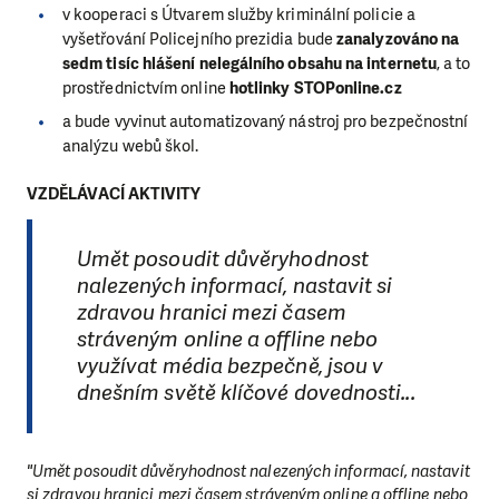
v kooperaci s Útvarem služby kriminální policie a
vyšetřování Policejního prezidia bude
zanalyzováno na
sedm tisíc hlášení nelegálního obsahu na internetu
, a to
prostřednictvím online
hotlinky STOPonline.cz
a bude vyvinut automatizovaný nástroj pro bezpečnostní
analýzu webů škol.
VZDĚLÁVACÍ AKTIVITY
Umět posoudit důvěryhodnost
nalezených informací, nastavit si
zdravou hranici mezi časem
stráveným online a offline nebo
využívat média bezpečně, jsou v
dnešním světě klíčové dovednosti...
"Umět posoudit důvěryhodnost nalezených informací, nastavit
si zdravou hranici mezi časem stráveným online a offline nebo