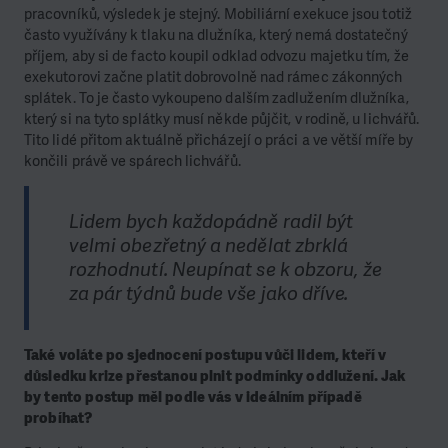
pracovníků, výsledek je stejný. Mobiliární exekuce jsou totiž
často využívány k tlaku na dlužníka, který nemá dostatečný
příjem, aby si de facto koupil odklad odvozu majetku tím, že
exekutorovi začne platit dobrovolně nad rámec zákonných
splátek. To je často vykoupeno dalším zadlužením dlužníka,
který si na tyto splátky musí někde půjčit, v rodině, u lichvářů.
Tito lidé přitom aktuálně přicházejí o práci a ve větší míře by
končili právě ve spárech lichvářů.
Lidem bych každopádně radil být
velmi obezřetný a nedělat zbrklá
rozhodnutí. Neupínat se k obzoru, že
za pár týdnů bude vše jako dříve.
Také voláte po sjednocení postupu vůči lidem, kteří v
důsledku krize přestanou plnit podmínky oddlužení. Jak
by tento postup měl podle vás v ideálním případě
probíhat?