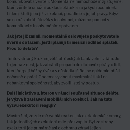
komunikovat s věřiteli. Momentálně mimochodem zjišťujeme,
kteří věřitelé umožní odklad splátek a za jakých podmínek.
Lidem, kteří jsou již v exekuci, poradíme s jejich právy. Když
se na nás obrátí člověk v insolvenci, můžeme pomoci v
komunikaci s insolvenčním správcem.
Jak jste již zmínil, momentálně oslovujete poskytovatele
úvěrů s dotazem, jestli plánují tříměsíční odklad splátek.
Proč to děláte?
Tento vstřícný krok největších českých bank velmi vítám. Je
to jedna z cest, jak zabránit propadu do dluhové spirály u lidí,
kteří čerpají běžný úvěr a v důsledku šířící se epidemie přišli
dočasně o práci. Chceme vyvinout maximální tlak i na
nebankovní společnosti, aby zvolili stejný postup.
Další iniciativou, kterou v rámci současné situace děláte,
je výzva k zastavení mobiliárních exekucí. Jak na tuto
výzvu exekutoři reagují?
Musím říct, že zde mě rychlá reakce jak exekutorské komory,
tak jednotlivých exekutorů mile překvapila. Byť ze strany
exekutorů jde primárně asi o ochranu zdraví jejich