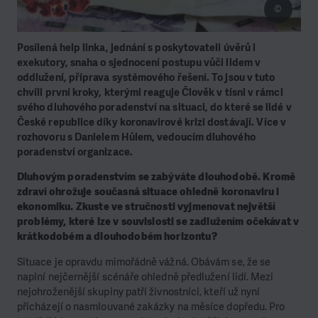
©
Posílená help linka, jednání s poskytovateli úvěrů i
exekutory, snaha o sjednocení postupu vůči lidem v
oddlužení, příprava systémového řešení. To jsou v tuto
chvíli první kroky, kterými reaguje Člověk v tísni v rámci
svého dluhového poradenství na situaci, do které se lidé v
České republice díky koronavirové krizi dostávají. Více v
rozhovoru s Danielem Hůlem, vedoucím dluhového
poradenství organizace.
Dluhovým poradenstvím se zabýváte dlouhodobě. Kromě
zdraví ohrožuje současná situace ohledně koronaviru i
ekonomiku. Zkuste ve stručnosti vyjmenovat největší
problémy, které lze v souvislosti se zadlužením očekávat v
krátkodobém a dlouhodobém horizontu?
Situace je opravdu mimořádně vážná. Obávám se, že se
naplní nejčernější scénáře ohledně předlužení lidí. Mezi
nejohroženější skupiny patří živnostníci, kteří už nyní
přicházejí o nasmlouvané zakázky na měsíce dopředu. Pro