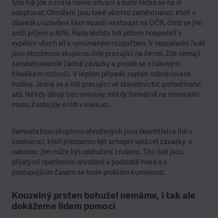
tyto lidi jde o zcela novou situaci a bude těžké se na ni
adaptovat. Ohrožení jsou také všichni zaměstnanci, kteří v
důsledku uzavření škol museli nastoupit na OČR, čímž se jim
sníží příjem o 40%. Řada těchto lidí přitom hospodaří s
vypětím všech sil s vyrovnaným rozpočtem. V neposlední řadě
jsou ohroženou skupinou lidé pracující na černo. Zde nemají
zaměstnavatelé žádné závazky a prostě se s takovým
člověkem rozloučí. V lepším případě zaplatí odpracované
hodiny. Jedná se o lidi pracující ve stavebnictví, pohostinství,
atd. Někdy dělají bez smlouvy, někdy formálně na minimální
mzdu, často jde o lidi v exekuci.
Samostatnou skupinou ohrožených jsou desetitisíce lidí v
insolvenci, kteří přestanou být schopni splácet závazky, a
nakonec jim může být oddlužení zrušeno. Tito lidé jsou
přijatými opatřeními ohroženi v podstatě hned a s
postupujícím časem se bude problém kumulovat.
Kouzelný prsten bohužel nemáme, i tak ale
dokážeme lidem pomoci