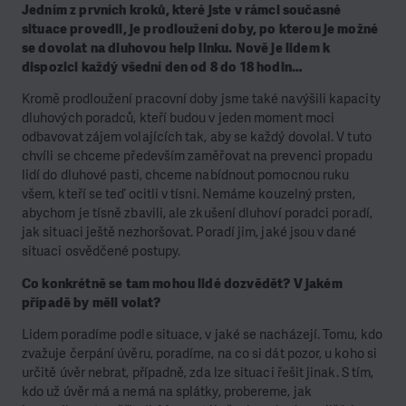
Jedním z prvních kroků, které jste v rámci současné
situace provedli, je prodloužení doby, po kterou je možné
se dovolat na dluhovou help linku. Nově je lidem k
dispozici každý všední den od 8 do 18 hodin…
Kromě prodloužení pracovní doby jsme také navýšili kapacity
dluhových poradců, kteří budou v jeden moment moci
odbavovat zájem volajících tak, aby se každý dovolal. V tuto
chvíli se chceme především zaměřovat na prevenci propadu
lidí do dluhové pasti, chceme nabídnout pomocnou ruku
všem, kteří se teď ocitli v tísni. Nemáme kouzelný prsten,
abychom je tísně zbavili, ale zkušení dluhoví poradci poradí,
jak situaci ještě nezhoršovat. Poradí jim, jaké jsou v dané
situaci osvědčené postupy.
Co konkrétně se tam mohou lidé dozvědět? V jakém
případě by měli volat?
Lidem poradíme podle situace, v jaké se nacházejí. Tomu, kdo
zvažuje čerpání úvěru, poradíme, na co si dát pozor, u koho si
určitě úvěr nebrat, případně, zda lze situaci řešit jinak. S tím,
kdo už úvěr má a nemá na splátky, probereme, jak