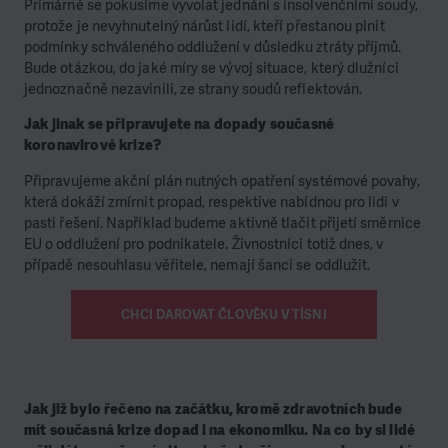
Primárně se pokusíme vyvolat jednání s insolvenčními soudy,
protože je nevyhnutelný nárůst lidí, kteří přestanou plnit
podmínky schváleného oddlužení v důsledku ztráty příjmů.
Bude otázkou, do jaké míry se vývoj situace, který dlužníci
jednoznačně nezavinili, ze strany soudů reflektován.
Jak jinak se připravujete na dopady současné
koronavirové krize?
Připravujeme akční plán nutných opatření systémové povahy,
která dokáží zmírnit propad, respektive nabídnou pro lidi v
pasti řešení. Například budeme aktivně tlačit přijetí směrnice
EU o oddlužení pro podnikatele. Živnostníci totiž dnes, v
případě nesouhlasu věřitele, nemají šanci se oddlužit.
CHCI DAROVAT ČLOVĚKU V TÍSNI
Jak již bylo řečeno na začátku, kromě zdravotních bude
mít současná krize dopad i na ekonomiku. Na co by si lidé