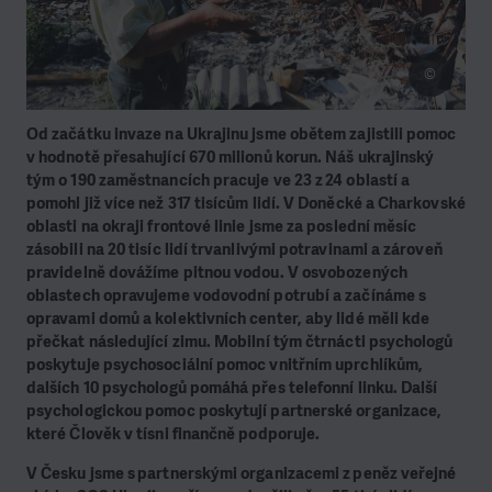
©
Od začátku invaze na Ukrajinu jsme obětem zajistili pomoc
v hodnotě přesahující 670 milionů korun. Náš ukrajinský
tým o 190 zaměstnancích pracuje ve 23 z 24 oblastí a
pomohl již více než 317 tisícům lidí. V Doněcké a Charkovské
oblasti na okraji frontové linie jsme za poslední měsíc
zásobili na 20 tisíc lidí trvanlivými potravinami a zároveň
pravidelně dovážíme pitnou vodou. V osvobozených
oblastech opravujeme vodovodní potrubí a začínáme s
opravami domů a kolektivních center, aby lidé měli kde
přečkat následující zimu. Mobilní tým čtrnácti psychologů
poskytuje psychosociální pomoc vnitřním uprchlíkům,
dalších 10 psychologů pomáhá přes telefonní linku. Další
psychologickou pomoc poskytují partnerské organizace,
které Člověk v tísni finančně podporuje.
V Česku jsme s partnerskými organizacemi z peněz veřejné