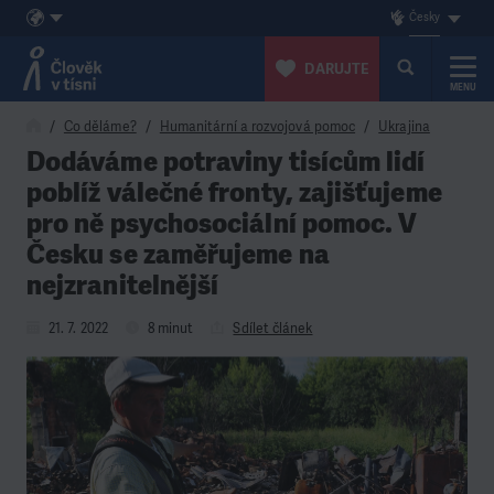
Česky
DARUJTE
MENU
Přeskočit na obsah
Co děláme?
Humanitární a rozvojová pomoc
Ukrajina
Dodáváme potraviny tisícům lidí
poblíž válečné fronty, zajišťujeme
pro ně psychosociální pomoc. V
Česku se zaměřujeme na
nejzranitelnější
21. 7. 2022
8 minut
Sdílet článek