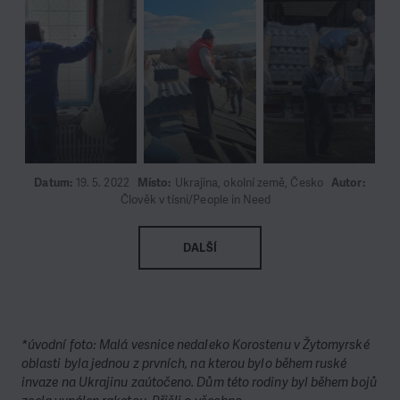
Datum:
19. 5. 2022
Místo:
Ukrajina, okolní země, Česko
Autor:
Člověk v tísni/People in Need
DALŠÍ
*úvodní foto: Malá vesnice nedaleko Korostenu v Žytomyrské
oblasti byla jednou z prvních, na kterou bylo během ruské
invaze na Ukrajinu zaútočeno. Dům této rodiny byl během bojů