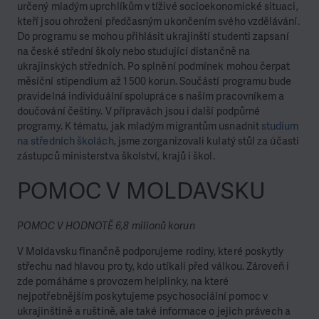
určený mladým uprchlíkům v tíživé socioekonomické situaci,
kteří jsou ohroženi předčasným ukončením svého vzdělávání.
Do programu se mohou přihlásit ukrajinští studenti zapsaní
na české střední školy nebo studující distančně na
ukrajinských středních. Po splnění podmínek mohou čerpat
měsíční stipendium až 1 500 korun. Součástí programu bude
pravidelná individuální spolupráce s naším pracovníkem a
doučování češtiny. V přípravách jsou i další podpůrné
programy. K tématu, jak mladým migrantům usnadnit
studium
na středních školách
, jsme zorganizovali kulatý stůl za účasti
zástupců ministerstva školství, krajů i škol.
POMOC V MOLDAVSKU
POMOC V HODNOTĚ 6,8 milionů korun
V Moldavsku finančně podporujeme rodiny, které poskytly
střechu nad hlavou pro ty, kdo utíkali před válkou. Zároveň i
zde pomáháme s provozem helplinky, na které
nejpotřebnějším poskytujeme psychosociální pomoc v
ukrajinštině a ruštině, ale také informace o jejich právech a