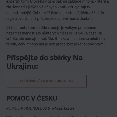
expertní týmy Člověka v tísni pak na základě mnoha kritérií a
zkušeností z jiných válečných konfliktů vybírají ty
nejpotřebnější. Celkem 27 tisíc nejpotřebnějších z 35 tisíc
registrovaných už příspěvek za první měsíc dostalo.
V oblastech, kam se lidé vracejí, je velkým problémem
nezaměstnanost. Do některých měst se již velká část lidí
vrátila, ale nemají práci. Mezitím zavřela spousta místních
fabrik, doly, mnoho lidí je bez práce, bez jakéhokoliv příjmu.
Přispějte do sbírky Na
Ukrajinu:
CHCI PŘISPĚT NA SOS UKRAJINA
POMOC V ČESKU
POMOC V HODNOTĚ 66,6 milionů korun