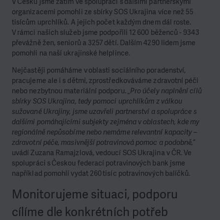
V Česku jsme zatím ve spolupráci s dalšími partnerskými
organizacemi pomohli ze sbírky SOS Ukrajina více než 55
tisícům uprchlíků. A jejich počet každým dnem dál roste.
V rámci našich služeb jsme podpořili 12 600 běženců - 9343
převážně žen, seniorů a 3257 dětí. Dalším 4290 lidem jsme
pomohli na naší ukrajinské helplince.
Nejčastěji pomáháme v oblasti sociálního poradenství,
pracujeme ale i s dětmi, zprostředkováváme zdravotní péči
nebo nezbytnou materiální podporu.
„Pro účely naplnění cílů
sbírky SOS Ukrajina, tedy pomoci uprchlíkům z válkou
sužované Ukrajiny, jsme uzavřeli partnerství a spolupráce s
dalšími pomáhajícími subjekty zejména v oblastech, kde my
regionálně nepůsobíme nebo nemáme relevantní kapacity –
zdravotní péče, masivnější potravinová pomoc a podobně,“
uvádí Zuzana Ramajzlová, vedoucí SOS Ukrajina v ČR. Ve
spolupráci s Českou federací potravinových bank jsme
například pomohli vydat 260 tisíc potravinových balíčků.
Monitorujeme situaci, podporu
cílíme dle konkrétních potřeb