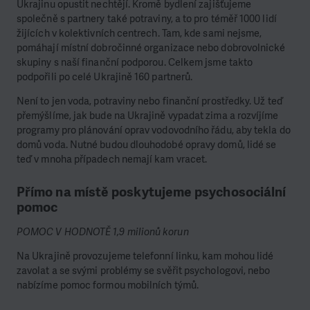
Ukrajinu opustit nechtějí. Kromě bydlení zajišťujeme
společně s partnery také potraviny, a to pro téměř 1000 lidí
žijících v kolektivních centrech. Tam, kde sami nejsme,
pomáhají místní dobročinné organizace nebo dobrovolnické
skupiny s naší finanční podporou. Celkem jsme takto
podpořili po celé Ukrajině 160 partnerů.
Není to jen voda, potraviny nebo finanční prostředky. Už teď
přemýšlíme, jak bude na Ukrajině vypadat zima a rozvíjíme
programy pro plánování oprav vodovodního řádu, aby tekla do
domů voda. Nutné budou dlouhodobé opravy domů, lidé se
teď v mnoha případech nemají kam vracet.
Přímo na místě poskytujeme psychosociální
pomoc
POMOC V HODNOTĚ 1,9 milionů korun
Na Ukrajině provozujeme telefonní linku, kam mohou lidé
zavolat a se svými problémy se svěřit psychologovi, nebo
nabízíme pomoc formou mobilních týmů.