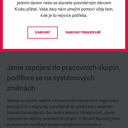
jedním darem nebo se stanete pravidelným dárcem
Na helplince pomáháme s řešením bydlení,
Klubu přátel, Vaše dary nám umožní pomoci vždy tam,
zdraví a vzdělávání
kde je to nejvíce potřeba.
Tým ukrajinské helplinky (770 600 800) nadále pomáhá denně
řešit požadavky desítek volajících. Nejvíce potřeb se týká
DAROVAT
DAROVAT PRAVIDELNĚ
bydlení, řešíme ale i zdravotní komplikace. Nově je na lince
k dispozici specialistka na oblast vzdělávání.
Jsme zapojeni do pracovních skupin,
podílíme se na systémových
změnách
Spolupracujeme nadále s Konsorciem nevládních organizací
pracujících s migranty, pravidelně se scházíme s vedením
Národního asistenčního centra pomoci Ukrajincům.
„Jsme
zapojeni do většiny pracovních skupin. V oblasti školství jsme
prosazovali například systém adaptačních skupin a