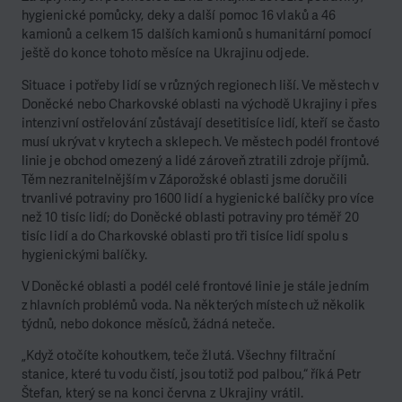
hygienické pomůcky, deky a další pomoc 16 vlaků a 46
kamionů a celkem 15 dalších kamionů s humanitární pomocí
ještě do konce tohoto měsíce na Ukrajinu odjede.
Situace i potřeby lidí se v různých regionech liší. Ve městech v
Doněcké nebo Charkovské oblasti na východě Ukrajiny i přes
intenzivní ostřelování zůstávají desetitisíce lidí, kteří se často
musí ukrývat v krytech a sklepech. Ve městech podél frontové
linie je obchod omezený a lidé zároveň ztratili zdroje příjmů.
Těm nezranitelnějším v Záporožské oblasti jsme doručili
trvanlivé potraviny pro 1600 lidí a hygienické balíčky pro více
než 10 tisíc lidí; do Doněcké oblasti potraviny pro téměř 20
tisíc lidí a do Charkovské oblasti pro tři tisíce lidí spolu s
hygienickými balíčky.
V Doněcké oblasti a podél celé frontové linie je stále jedním
z hlavních problémů voda. Na některých místech už několik
týdnů, nebo dokonce měsíců, žádná neteče.
„Když otočíte kohoutkem, teče žlutá. Všechny filtrační
stanice, které tu vodu čistí, jsou totiž pod palbou,“ říká Petr
Štefan, který se na konci června z Ukrajiny vrátil.