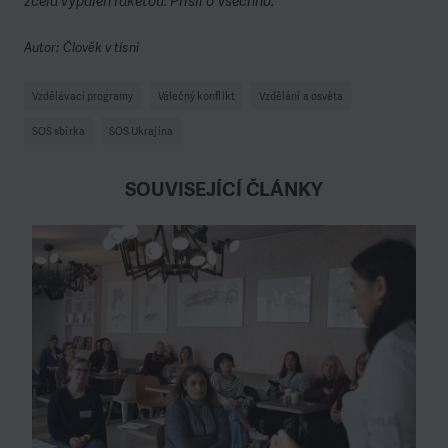
zcela vypálen raketou. Přišli o všechno.
Autor: Člověk v tísni
Vzdělávací programy
Válečný konflikt
Vzdělání a osvěta
SOS sbírka
SOS Ukrajina
SOUVISEJÍCÍ ČLÁNKY