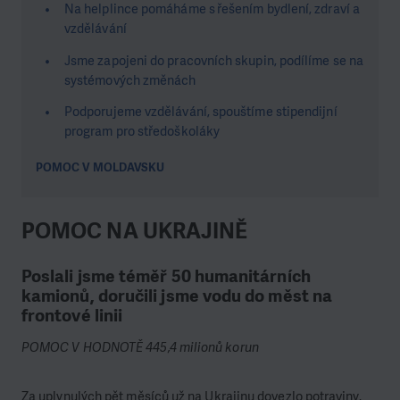
Na helplince pomáháme s řešením bydlení, zdraví a
vzdělávání
Jsme zapojeni do pracovních skupin, podílíme se na
systémových změnách
Podporujeme vzdělávání, spouštíme stipendijní
program pro středoškoláky
POMOC V MOLDAVSKU
POMOC NA UKRAJINĚ
Poslali jsme téměř 50 humanitárních
kamionů, doručili jsme vodu do měst na
frontové linii
POMOC V HODNOTĚ 445,4 milionů korun
Za uplynulých pět měsíců už na Ukrajinu dovezlo potraviny,