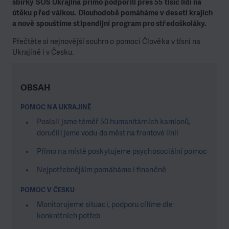
sbírky SOS Ukrajina přímo podpořili přes 55 tisíc lidí na
útěku před válkou. Dlouhodobě pomáháme v deseti krajích
a nově spouštíme stipendijní program pro středoškoláky.
Přečtěte si nejnovější souhrn o pomoci Člověka v tísni na
Ukrajině i v Česku.
OBSAH
POMOC NA UKRAJINĚ
Poslali jsme téměř 50 humanitárních kamionů,
doručili jsme vodu do měst na frontové linii
Přímo na místě poskytujeme psychosociální pomoc
Nejpotřebnějším pomáháme i finančně
POMOC V ČESKU
Monitorujeme situaci, podporu cílíme dle
konkrétních potřeb