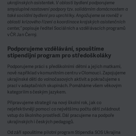
ukrajinských asistentek. V oblasti bydlení podporujeme
smysluplné nastavení podpory tzv. solidárním domácnostem a
také sociální bydlení pro uprchlíky. Angažujeme se rovněž v
oblasti krizového řízení a koordinace krajských asistenčních
center,“
popisuje ředitel Sociálních a vzdělávacích programů
v ČR Jan Černý.
Podporujeme vzdělávání, spouštíme
stipendijní program pro středoškoláky
Podporujeme práci s předškolními dětmi a jejich matkami,
nově například v komunitním centru v Olomouci. Zapojujeme
ukrajinské děti do volnočasových aktivit a pokračujeme s
prací v adaptačních skupinách. Pomáháme všem věkovým
kategoriím s českým jazykem.
Připravujeme strategii na nový školní rok, jak co
nejefektivněji pomoci co největšímu počtu dětí zvládnout
vstup do školního prostředí. Dál pracujeme na podpoře
ukrajinských i českých pedagogů.
Od září spouštíme pilotní program Stipendia SOS Ukrajina