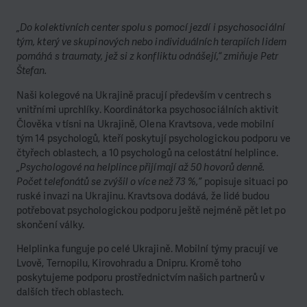
„Do kolektivních center spolu s pomocí jezdí i psychosociální
tým, který ve skupinových nebo individuálních terapiích lidem
pomáhá s traumaty, jež si z konfliktu odnášejí,“ zmiňuje Petr
Štefan.
Naši kolegové na Ukrajině pracují především v centrech s
vnitřními uprchlíky. Koordinátorka psychosociálních aktivit
Člověka v tísni na Ukrajině, Olena Kravtsova, vede mobilní
tým 14 psychologů, kteří poskytují psychologickou podporu ve
čtyřech oblastech, a 10 psychologů na celostátní helplince.
„Psychologové na helplince přijímají až 50 hovorů denně.
Počet telefonátů se zvýšil o více než 73 %,”
popisuje situaci po
ruské invazi na Ukrajinu. Kravtsova dodává, že lidé budou
potřebovat psychologickou podporu ještě nejméně pět let po
skončení války.
Helplinka funguje po celé Ukrajině. Mobilní týmy pracují ve
Lvově, Ternopilu, Kirovohradu a Dnipru. Kromě toho
poskytujeme podporu prostřednictvím našich partnerů v
dalších třech oblastech.