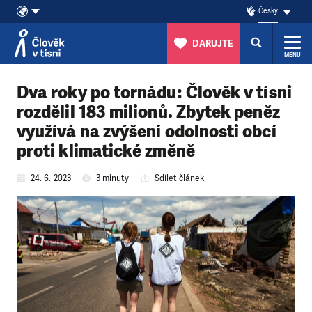
Česky
DARUJTE
MENU
Přeskočit na obsah
Dva roky po tornádu: Člověk v tísni
rozdělil 183 milionů. Zbytek peněz
využívá na zvýšení odolnosti obcí
proti klimatické změně
24. 6. 2023
3 minuty
Sdílet článek