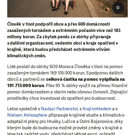
©
Člověk v tísni podpořil obce a přes 600 domácností
zasažených tornádem a extrémním počasím více než 183
miliony korun. Za zbytek peněz ze sbírky připravuje
s dalšími organizacemi, vedením obcí a kraje opatření v
krajině, která budou předcházet extrémním vlivům
klimatických změn.
Lidé poslali do sbírky SOS Morava Člověka v tísni na pomoc
zasaženým tornádem 169 105 000 korun. S podporou dalších
dárců a partnerů se
celková částka na pomoc vyšplhala na
191 715 000 korun
. Přes 95 % sbírky využil na přímou finanční
pomoc domácnostem a obcím nebo obnovu živností. Zbývající
prostředky chce investovat do opatření pro budoucnost.
Letos společně s
Nadací Partnerství
, s
Krajinohledem
a s
Nielsen Atmosphere
připravuje krajinné studie a klimaticko-
adaptační plány pro Hrušky, Lužice a Dolní Bojanovice, díky
kterým bude do budoucna možné provést změny v krajině a
lépe tak zadržet vodu, předcházet větrné erozi, ochladit