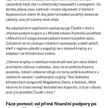
zastavěné části obcí a efektivněji hospodařit s energiemi. Do
těchto příprav jsou zahrnuti i místní obyvatelé. V Dolních
Bojanovicích, které tři dny před tornádem postihly bleskové
záplavy, jsou již sázeny nové aleje.
Na adaptačních opatřeních spolupracuje Člověk v tísni s
Jihomoravským krajem a s Ministerstvem životního prostředí,
v Mikulčicích zorganizoval jednání kolem kulatého stolu.
Zúčastnili se ho zástupci místních samospráv a další aktéři,
kteří v regionu působí a angažují se v obnově krajiny a v
adaptaci na klimatickou změnu.
„Obnova krajiny a zeleně po katastrofě není pro obce žádná
procházka růžovou zahradou. Jsou na to potřeba finance,
pozemky, lidské i odborné zdroje a k tomu ještě koordinace s
ostatními obcemi i nadřízenými orgány,“
říká ředitelka
klimatických programů Magdalena Davis, a dodává:
„Malé
obce na to často nemají dostatečnou kapacitu, a to je i důvod,
proč jim pomáhá Člověk v tísni."
Fáze pomoci: od přímé finanční podpory po