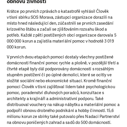
obnovu živností
Krátce po prvních zprávách o katastrofě vyhlásil Člověk
v tísni sbírku SOS Morava, zástupci organizace dorazili na
místo hned následující den, zúčastnili se prvních zasedání
krizového štábu a začali se zjišťováním rozsahu škod a
potřeb. Každé z pěti postižených obcí organizace darovala 5
000 000 korun a zajistila materiální pomoc v hodnotě 3 019
000 korun.
V prvních dvou etapách pomoci dostaly všechny postižené
domácnosti finanční pomoc rychle a plošně, v pozdější třetí a
čtvrté etapě byly dál podporovány domácnosti s rozsáhlým
stupněm postižení či po úplné demolici, které se ocitly ve
složité sociální nebo ekonomické situaci. Kromě finanční
pomoci Člověk v tísni zajišťoval lidem také psychologickou
pomoc, poradenství dluhových poradců, konzultace s
architekty a krajináři a administrativní podporu. Také
distribuoval vouchery na nákup nábytku a materiální pomoc a
podpořil obnovu drobného podnikání a hobby činností. 15,6
milionu korun ze sbírky také putovalo přes Nadaci Partnerství
na obnovu poničených zahrad a sadů do 500 domácností.