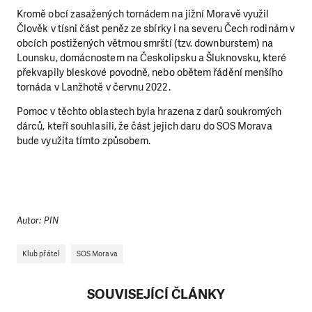
Kromě obcí zasažených tornádem na jižní Moravě využil
Člověk v tísni část peněz ze sbírky i na severu Čech rodinám v
obcích postižených větrnou smrští (tzv. downburstem) na
Lounsku, domácnostem na Českolipsku a Šluknovsku, které
překvapily bleskové povodně, nebo obětem řádění menšího
tornáda v Lanžhotě v červnu 2022.
Pomoc v těchto oblastech byla hrazena z darů soukromých
dárců, kteří souhlasili, že část jejich daru do SOS Morava
bude využita tímto způsobem.
Autor: PIN
Klub přátel
SOS Morava
SOUVISEJÍCÍ ČLÁNKY