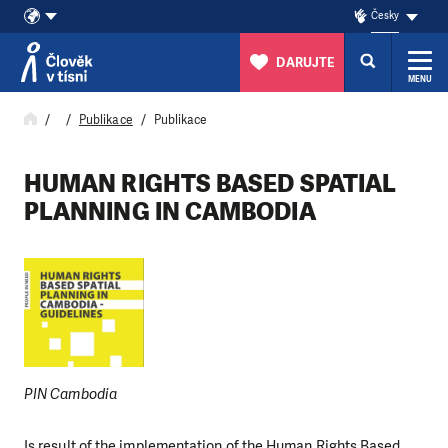
Česky
DARUJTE
MENU
Přeskočit na obsah
Publikace
Publikace
HUMAN RIGHTS BASED SPATIAL
PLANNING IN CAMBODIA
PIN Cambodia
Is result of the implementation of the Human Rights Based