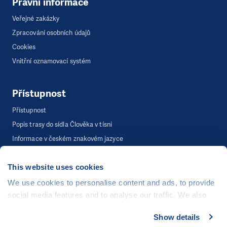
Právní informace
Veřejné zakázky
Zpracování osobních údajů
Cookies
Vnitřní oznamovací systém
Přístupnost
Přístupnost
Popis trasy do sídla Člověka v tísni
Informace v českém znakovém jazyce
This website uses cookies
©
Člověk v tísni, o.p.s.
, Šafaříkova 635/24, 120 00 Praha 2
We use cookies to personalise content and ads, to provide
Webová stránka běží na bezplatně poskytnutém server hostingu od
social media features and to analyse our traffic. We also
CZECHIA.COM
. Děkujeme.
share information about your use of our site with our social
Show details
media, advertising and analytics partners who may
Developed by