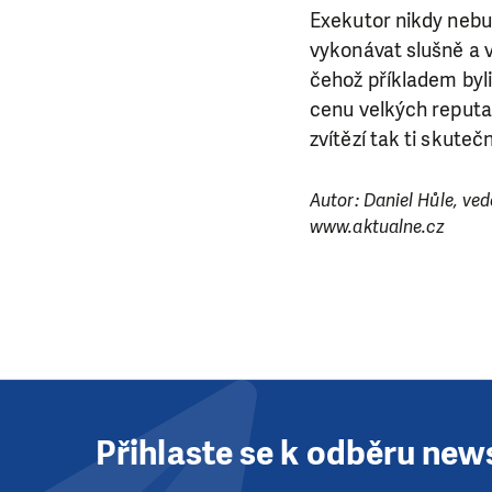
Exekutor nikdy nebude
vykonávat slušně a 
čehož příkladem byli
cenu velkých reputa
zvítězí tak ti skuteč
Autor: Daniel Hůle, ve
www.aktualne.cz
Přihlaste se k odběru new