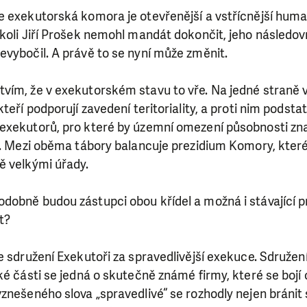
e exekutorská komora je otevřenější a vstřícnější huma
koli Jiří Prošek nemohl mandát dokončit, jeho následovn
evybočil. A právě to se nyní může změnit.
vím, že v exekutorském stavu to vře. Na jedné straně 
kteří podporují zavedení teritoriality, a proti nim podst
exekutorů, pro které by územní omezení působnosti zn
i. Mezi oběma tábory balancuje prezidium Komory, které 
ě velkými úřady.
dobně budou zástupci obou křídel a možná i stávající p
t?
e sdružení Exekutoři za spravedlivější exekuce. Sdružen
ké části se jedná o skutečně známé firmy, které se bojí
vznešeného slova „spravedlivé“ se rozhodly nejen bráni