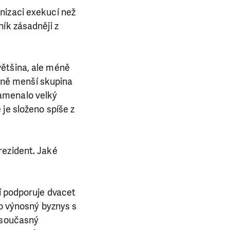
nizaci exekucí než
ík zásadněji z
většina, ale méně
atně menší skupina
amenalo velký
je složeno spíše z
rezident. Jaké
í podporuje dvacet
 o výnosný byznys s
t současný