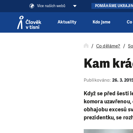
Více našich webů
POMÁHÁME UKRAJI
Aktuality
Kdo jsme
Co
Přeskočit na obsah
Co děláme?
So
Kam krá
Publikováno:
26. 3. 201
Když se před šesti 
komora uzavřenou, 
obhajobu excesů svý
prezidentku, se roz