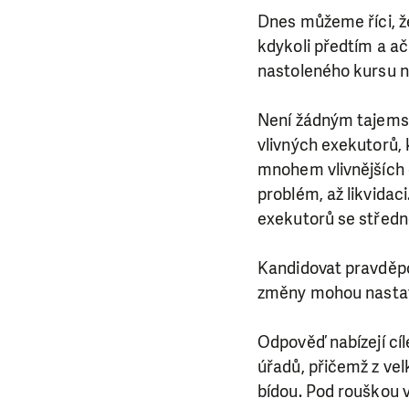
Dnes můžeme říci, ž
kdykoli předtím a ač
nastoleného kursu n
Není žádným tajemst
vlivných exekutorů, 
mnohem vlivnějších 
problém, až likvidac
exekutorů se středn
Kandidovat pravděpo
změny mohou nasta
Odpověď nabízejí cíl
úřadů, přičemž z vel
bídou. Pod rouškou 