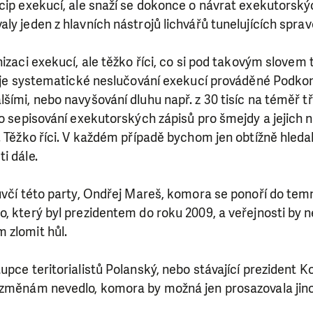
cip exekucí, ale snaží se dokonce o návrat exekutorský
ly jeden z hlavních nástrojů lichvářů tunelujících sprav
izaci exekucí, ale těžko říci, co si pod takovým slovem 
SE VÁM, CO DĚLÁME? PODPOŘT
to je systematické neslučování exekucí prováděné Podko
šími, nebo navyšování dluhu např. z 30 tisíc na téměř tři
 pomáhat smysluplně, neobejdeme se bez Vaší podpory
bo sepisování exekutorských zápisů pro šmejdy a jejich
i jedním darem nebo se stanete pravidelným dárcem K
. Těžko říci. V každém případě bychom jen obtížně hledali
ry nám umožní pomoci vždy tam, kde je to nejvíce potře
i dále.
luvčí této party, Ondřej Mareš, komora se ponoří do te
DAROVAT
DAROVAT PRAVIDELNĚ
, který byl prezidentem do roku 2009, a veřejnosti by n
 zlomit hůl.
upce teritorialistů Polanský, nebo stávající prezident
změnám nevedlo, komora by možná jen prosazovala jinou 