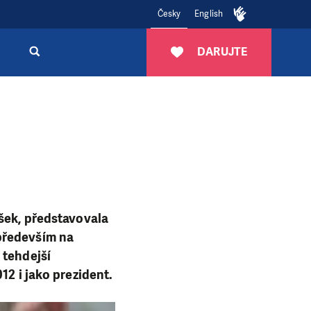
Česky
English
DARUJTE
ošek, představovala
především na
 tehdejší
12 i jako prezident.