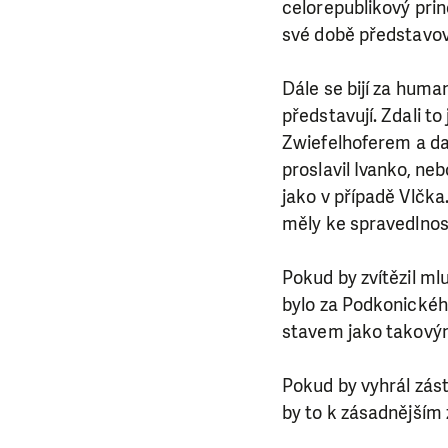
celorepublikový prin
své době představova
Dále se bijí za human
LÍBÍ 
představují. Zdali 
Zwiefelhoferem a dal
Abychom mohli
proslavil Ivanko, ne
rozhodnete pomoc
jako v případě Vlčka
da
měly ke spravedlnost
Pokud by zvítězil m
bylo za Podkonického
stavem jako takovým
Pokud by vyhrál zást
by to k zásadnějším 