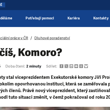
NĚ
 děláme
Potřebuji pomoci
Kariéra
Kontakty
ciální práce v ČR
Dluhové poradenství
číš, Komoro?
5
Doba čtení:
2 minuty
Sdílet:
lety stal viceprezidentem Exekutorské komory Jiří Pr
okolím opovrhovanou instituci, která se zaměřovala 
ch členů. Právě nový viceprezident, který zastiňoval
hodl tuto situaci změnit, v čemž pokračoval od roku 20