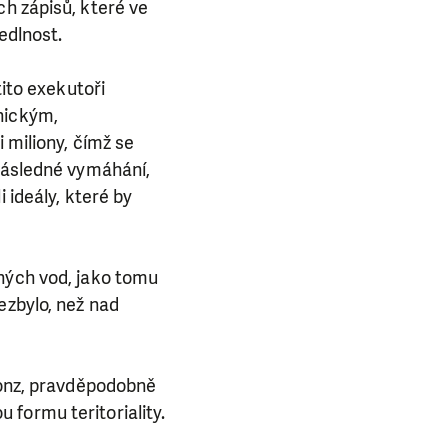
ch zápisů, které ve
edlnost.
tito exekutoři
E NÁS!
nickým,
 miliony, čímž se
. Ať už se nám
 následné vymáhání,
lubu přátel, Vaše
 ideály, které by
ba.
mných vod, jako tomu
ezbylo, než nad
 Konz, pravděpodobně
formu teritoriality.