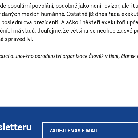
 populární povolání, podobně jako není revizor, ale i tu
v daných mezích humánně. Ostatně již dnes řada exekut
 poslední dva prezidenti. A ačkoli někteří exekutoři upře
čních nákladů, doufejme, že většina se nechce za své p
ně spravedliví.
doucí dluhového poradenství organizace Člověk v tísni, článek 
sletteru