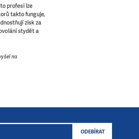
to profesi lze
orů takto funguje,
dnostňují zisk za
ovolání stydět a
vyšel na
ODEBÍRAT