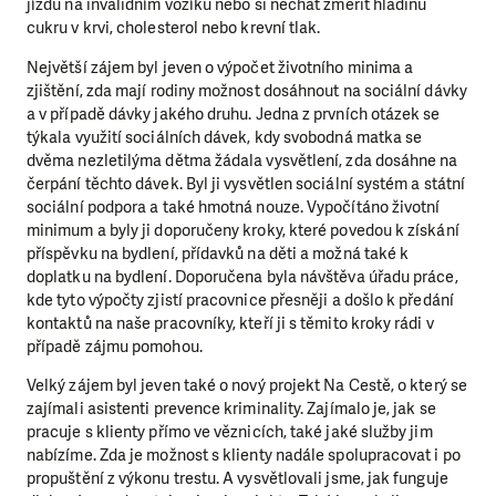
jízdu na invalidním vozíku nebo si nechat změřit hladinu
cukru v krvi, cholesterol nebo krevní tlak.
Největší zájem byl jeven o výpočet životního minima a
zjištění, zda mají rodiny možnost dosáhnout na sociální dávky
a v případě dávky jakého druhu. Jedna z prvních otázek se
týkala využití sociálních dávek, kdy svobodná matka se
dvěma nezletilýma dětma žádala vysvětlení, zda dosáhne na
čerpání těchto dávek. Byl ji vysvětlen sociální systém a státní
sociální podpora a také hmotná nouze. Vypočítáno životní
minimum a byly ji doporučeny kroky, které povedou k získání
příspěvku na bydlení, přídavků na děti a možná také k
doplatku na bydlení. Doporučena byla návštěva úřadu práce,
kde tyto výpočty zjistí pracovnice přesněji a došlo k předání
kontaktů na naše pracovníky, kteří ji s těmito kroky rádi v
případě zájmu pomohou.
Velký zájem byl jeven také o nový projekt Na Cestě, o který se
zajímali asistenti prevence kriminality. Zajímalo je, jak se
pracuje s klienty přímo ve věznicích, také jaké služby jim
nabízíme. Zda je možnost s klienty nadále spolupracovat i po
propuštění z výkonu trestu. A vysvětlovali jsme, jak funguje