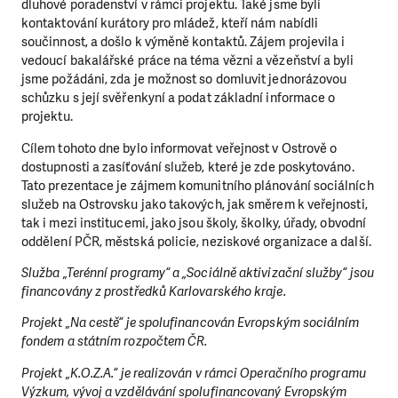
dluhové poradenství v rámci projektu. Také jsme byli
kontaktování kurátory pro mládež, kteří nám nabídli
součinnost, a došlo k výměně kontaktů. Zájem projevila i
vedoucí bakalářské práce na téma vězni a vězeňství a byli
jsme požádáni, zda je možnost so domluvit jednorázovou
schůzku s její svěřenkyní a podat základní informace o
projektu.
Cílem tohoto dne bylo informovat veřejnost v Ostrově o
dostupnosti a zasíťování služeb, které je zde poskytováno.
Tato prezentace je zájmem komunitního plánování sociálních
služeb na Ostrovsku jako takových, jak směrem k veřejnosti,
LÍBÍ SE VÁM, CO DĚLÁME?
tak i mezi institucemi, jako jsou školy, školky, úřady, obvodní
oddělení PČR, městská policie, neziskové organizace a další.
PODPOŘTE NÁS!
Služba „Terénní programy“ a „Sociálně aktivizační služby“ jsou
Abychom mohli pomáhat smysluplně, neobejdeme se
financovány z prostředků Karlovarského kraje.
bez Vaší podpory. Ať už se nám rozhodnete pomoci
jedním darem nebo se stanete pravidelným dárcem
Projekt „Na cestě“ je spolufinancován Evropským sociálním
fondem a státním rozpočtem ČR.
Klubu přátel, Vaše dary nám umožní pomoci vždy tam,
kde je to nejvíce potřeba.
Projekt „K.O.Z.A.“ je realizován v rámci Operačního programu
Výzkum, vývoj a vzdělávání spolufinancovaný Evropským