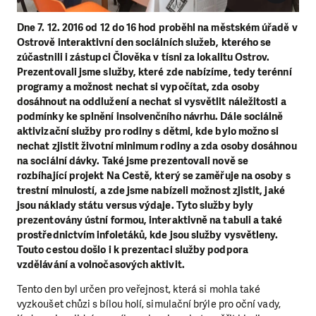
Dne 7. 12. 2016 od 12 do 16 hod proběhl na městském úřadě v
Ostrově interaktivní den sociálních služeb, kterého se
zúčastnili i zástupci Člověka v tísni za lokalitu Ostrov.
Prezentovali jsme služby, které zde nabízíme, tedy terénní
programy a možnost nechat si vypočítat, zda osoby
dosáhnout na oddlužení a nechat si vysvětlit náležitosti a
podmínky ke splnění insolvenčního návrhu. Dále sociálně
aktivizační služby pro rodiny s dětmi, kde bylo možno si
nechat zjistit životní minimum rodiny a zda osoby dosáhnou
na sociální dávky. Také jsme prezentovali nově se
rozbíhající projekt Na Cestě, který se zaměřuje na osoby s
trestní minulostí, a zde jsme nabízeli možnost zjistit, jaké
jsou náklady státu versus výdaje. Tyto služby byly
prezentovány ústní formou, interaktivně na tabuli a také
prostřednictvím infoletáků, kde jsou služby vysvětleny.
Touto cestou došlo i k prezentaci služby podpora
vzdělávání a volnočasových aktivit.
Tento den byl určen pro veřejnost, která si mohla také
vyzkoušet chůzi s bílou holí, simulační brýle pro oční vady,