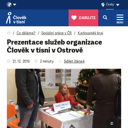
Česky
DARUJTE
MENU
Přeskočit na obsah
Co děláme?
Sociální práce v ČR
Karlovarský kraj
Prezentace služeb organizace
Člověk v tísni v Ostrově
21. 12. 2016
2 minuty
Sdílet článek
©