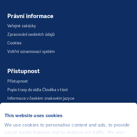
Právní informace
Veřejné zakázky
Zpracování osobních údajů
Cookies
Vnitřní oznamovací systém
Přístupnost
Přístupnost
Popis trasy do sídla Člověka v tísni
Informace v českém znakovém jazyce
This website uses cookies
©
Člověk v tísni, o.p.s.
, Šafaříkova 635/24, 120 00 Praha 2
We use cookies to personalise content and ads, to provide
Webová stránka běží na bezplatně poskytnutém server hostingu od
social media features and to analyse our traffic. We also
CZECHIA.COM
. Děkujeme.