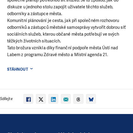
společně plánují potřebnou síť služeb. Je to způsob, jak do
diskuze u jednoho stolu zapojit uživatele těchto služeb,
odborníky a zástupce města.
Komunitní plánování je cesta, jak při společném rozhovoru
odborníků a zástupců městské samosprávy vytvořit dobrou síť
sociálních služeb, kterou občané města potřebují ve svých
těžkých životních situacích.
Tato brožura vznikla díky finanční podpoře města Ústí nad
Labem z programu Zdravé město a Místní agenda 21.
STÁHNOUT
Sdílejte