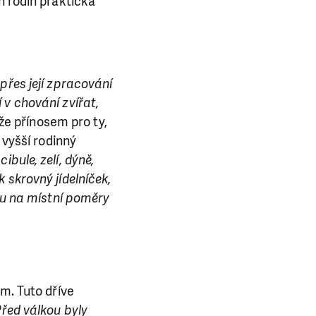
h rodin praktická
přes její zpracování
 v chování zvířat,
že přínosem pro ty,
 vyšší rodinný
bule, zelí, dýně,
 skrovný jídelníček,
sou na místní poměry
m. Tuto dříve
E NÁS!
Před válkou byly