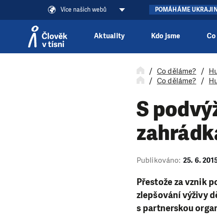
Více našich webů
POMÁHÁME UKRAJI
Aktuality
Kdo jsme
Co
Přeskočit na obsah
Co děláme?
Hu
Co děláme?
Hu
S podvý
zahrádka
Publikováno:
25. 6. 201
Přestože za vznik p
zlepšování výživy d
s partnerskou organ