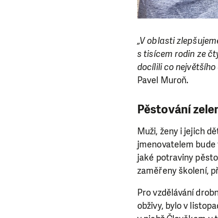
„V oblasti zlepšujem
s tisícem rodin ze č
docílili co největšíh
Pavel Muroň.
Pěstování zelen
Muži, ženy i jejich d
jmenovatelem bude vý
jaké potraviny pěstov
zaměřeny školení, při
Pro vzdělávání drob
obživy, bylo v list