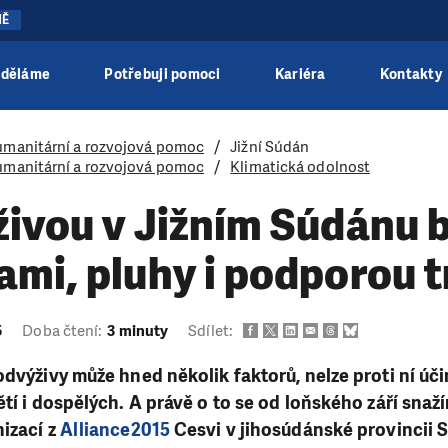
NĚ
 děláme
Potřebuji pomoci
Kariéra
Kontakty
manitární a rozvojová pomoc
Jižní Súdán
manitární a rozvojová pomoc
Klimatická odolnost
živou v Jižním Súdánu 
mi, pluhy i podporou t
5
Doba čtení:
3 minuty
Sdílet:
odvýživy může hned několik faktorů, nelze proti ní úč
ětí i dospělých. A právě o to se od loňského září snaž
izací z
Alliance2015
Cesvi v jihosúdánské provincii S