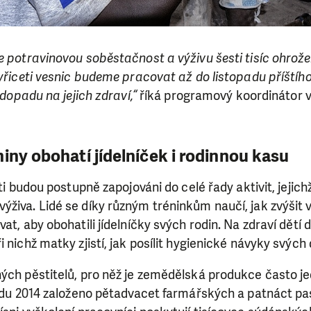
e potravinovou soběstačnost a výživu šesti tisíc ohrože
tyřiceti vesnic budeme pracovat až do listopadu příští
o dopadu na jejich zdraví,“
říká programový koordinátor 
iny obohatí jídelníček i rodinnou kasu
ěti budou postupně zapojováni do celé řady aktivit, jeji
živa. Lidé se díky různým tréninkům naučí, jak zvýšit vý
at, aby obohatili jídelníčky svých rodin. Na zdraví dětí 
 nichž matky zjistí, jak posílit hygienické návyky svých d
ných pěstitelů, pro něž je zemědělská produkce často j
opadu 2014 založeno pětadvacet farmářských a patnáct p