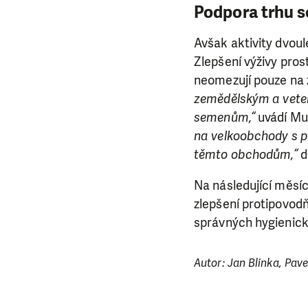
Podpora trhu 
Avšak aktivity dvoul
Zlepšení výživy pro
neomezují pouze na
zemědělským a veter
semenům,“
uvádí Mu
na velkoobchody s 
těmto obchodům,“
d
Na následující měsíc
zlepšení protipovod
správných hygienický
Autor: Jan Blinka, Pav