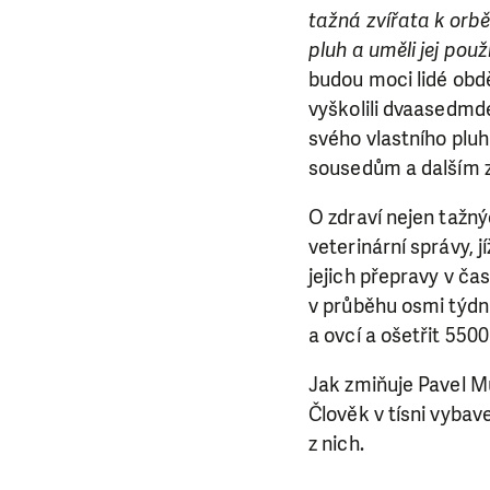
tažná zvířata k orbě 
Abychom mohli
pluh a uměli jej použ
rozhodnete pomoc
budou moci lidé obdě
da
vyškolili dvaasedmde
svého vlastního plu
sousedům a dalším
O zdraví nejen tažný
veterinární správy, j
jejich přepravy v ča
v průběhu osmi týdnů
a ovcí a ošetřit 5500
Jak zmiňuje Pavel M
Člověk v tísni vybav
z nich.