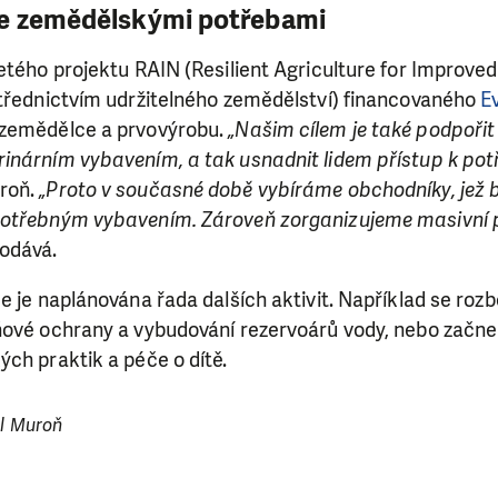
se zemědělskými potřebami
etého projektu RAIN (Resilient Agriculture for Improved 
střednictvím udržitelného zemědělství) financovaného
E
 zemědělce a prvovýrobu.
„Našim cílem je také podpořit 
inárním vybavením, a tak usnadnit lidem přístup k po
roň.
„Proto v současné době vybíráme obchodníky, jež
potřebným vybavením. Zároveň zorganizujeme masivn
odává.
e je naplánována řada dalších aktivit. Například se ro
ňové ochrany a vybudování rezervoárů vody, nebo zač
ch praktik a péče o dítě.
el Muroň