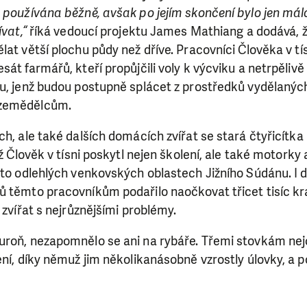
používána běžně, avšak po jejím skončení bylo jen málo li
 pomáhat smysluplně, neobejdeme se bez Vaší podpory
ívat,“
říká vedoucí projektu James Mathiang a dodává, 
i jedním darem nebo se stanete pravidelným dárcem K
lat větší plochu půdy než dříve. Pracovníci Člověka v tí
ry nám umožní pomoci vždy tam, kde je to nejvíce potře
sát farmářů, kteří propůjčili voly k výcviku a netrpělivě
hu, jenž budou postupně splácet z prostředků vydělaný
 zemědělcům.
DAROVAT
DAROVAT PRAVIDELNĚ
ch, ale také dalších domácích zvířat se stará čtyřicítka
íž Člověk v tísni poskytl nejen školení, ale také motorky
sto odlehlých venkovských oblastech Jižního Súdánu. I 
 těmto pracovníkům podařilo naočkovat třicet tisíc kra
 zvířat s nejrůznějšími problémy.
uroň, nezapomnělo se ani na rybáře. Třemi stovkám ne
ení, díky němuž jim několikanásobně vzrostly úlovky, a