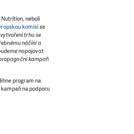
Nutrition, neboli
vropskou komisí
se
vytvoření trhu se
třebnému náčiní a
 budeme napojovat
í propagační kampaň
zběhne program na
ne kampaň na podporu