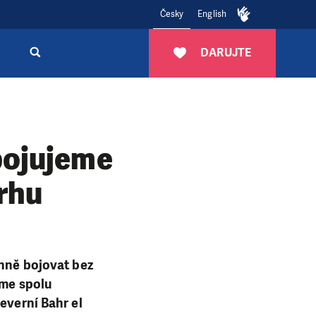
Česky
English
DARUJTE
bojujeme
rhu
inně bojovat bez
íme spolu
everní Bahr el