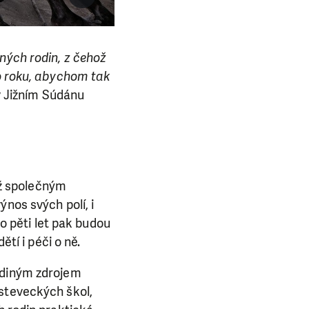
ných rodin, z čehož
ho roku, abychom tak
v Jižním Súdánu
chž společným
nos svých polí, i
do pěti let pak budou
ětí i péči o ně.
ediným zdrojem
asteveckých škol,