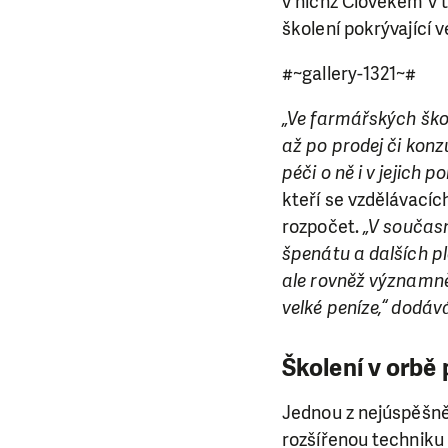
v nichž Člověkem v t
školení pokrývající 
#~gallery-1321~#
„Ve farmářských škol
až po prodej či konz
péči o ně i v jejich 
kteří se vzdělávacíc
rozpočet.
„V současn
špenátu a dalších pl
ale rovněž významně 
velké peníze,“ dodáv
Školení v orbě
Jednou z nejúspěšněj
LÍBÍ 
rozšířenou techniku