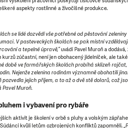
ísni vyškolení pracovníci poskytují tisícovce súdánskýc
veškeré aspekty rostlinné a živočišné produkce.
ách se lidé dozvědí vše potřebné od pěstování zeleniny 
umaci. V pasteveckých školách se pak místní vzdělávají
porcování a tepelné úpravě,“
uvádí Pavel Muroň a dodává, 
h kurzů zúčastní, není jen obohacený jídelníček, ale také
é době ve farmářských školách probíhá sklizeň rajčat, ci
odin. Nejenže zelenina rodinám významně obohatili jinak
pozvedla jejich příjem, a to až o dvě stě dolarů, což j
á Pavel Muroň.
 pluhem i vybavení pro rybáře
ších aktivit je školení v orbě s pluhy a volským zápřahe
SE VÁM, CO DĚLÁME? PODPOŘT
 Súdánci kvůli letům ozbrojených konfliktů zapomněli.
„