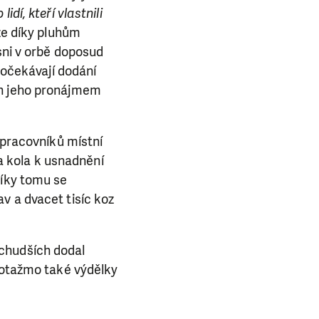
dí, kteří vlastnili
. Ať už se nám
že díky pluhům
lubu přátel, Vaše
sni v orbě doposud
ba.
 očekávají dodání
ch jeho pronájmem
 pracovníků místní
 a kola k usnadnění
díky tomu se
v a dvacet tisíc koz
jchudších dodal
 potažmo také výdělky