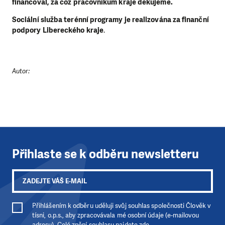
financoval, za což pracovníkům kraje děkujeme.
Sociální služba terénní programy je realizována za finanční
podpory Libereckého kraje
.
LÍBÍ SE VÁM, CO DĚLÁME?
PODPOŘTE NÁS!
Abychom mohli pomáhat smysluplně, neobejdeme se
Autor:
bez Vaší podpory. Ať už se nám rozhodnete pomoci
jedním darem nebo se stanete pravidelným dárcem
Klubu přátel, Vaše dary nám umožní pomoci vždy tam,
kde je to nejvíce potřeba.
DAROVAT
DAROVAT PRAVIDELNĚ
Přihlaste se k odběru newsletteru
Přihlášením k odběru uděluji svůj souhlas společnosti Člověk v
tísni, o.p.s., aby zpracovávala mé osobní údaje (e-mailovou
adresu). Celé znění souhlasu
najdete zde
.