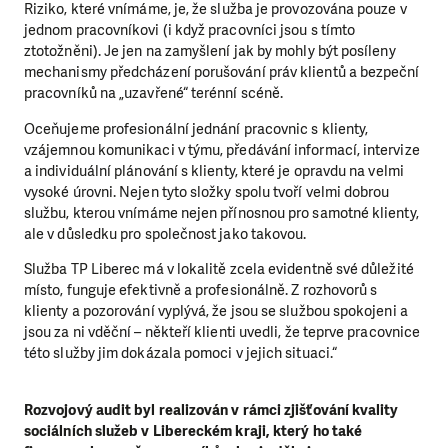
Riziko, které vnímáme, je, že služba je provozována pouze v
jednom pracovníkovi (i když pracovníci jsou s tímto
ztotožněni). Je jen na zamyšlení jak by mohly být posíleny
mechanismy předcházení porušování práv klientů a bezpeční
pracovníků na „uzavřené“ terénní scéně.
Oceňujeme profesionální jednání pracovnic s klienty,
vzájemnou komunikaci v týmu, předávání informací, intervize
a individuální plánování s klienty, které je opravdu na velmi
vysoké úrovni. Nejen tyto složky spolu tvoří velmi dobrou
službu, kterou vnímáme nejen přínosnou pro samotné klienty,
ale v důsledku pro společnost jako takovou.
Služba TP Liberec má v lokalitě zcela evidentně své důležité
místo, funguje efektivně a profesionálně. Z rozhovorů s
klienty a pozorování vyplývá, že jsou se službou spokojeni a
jsou za ni vděční – někteří klienti uvedli, že teprve pracovnice
této služby jim dokázala pomoci v jejich situaci.“
Rozvojový audit byl realizován v rámci zjišťování kvality
sociálních služeb v Libereckém kraji, který ho také