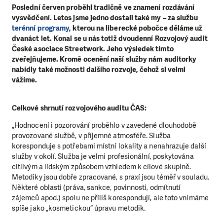
Poslední červen proběhl tradičně ve znamení rozdávání
vysvědčení. Letos jsme jedno dostali také my – za službu
terénní programy
, kterou na liberecké pobočce děláme už
dvanáct let. Konal se u nás totiž dvoudenní Rozvojový audit
České asociace Streetwork. Jeho výsledek tímto
zveřejňujeme. Kromě ocenění naší služby nám auditorky
nabídly také možnosti dalšího rozvoje, čehož si velmi
vážíme.
Celkové shrnutí rozvojového auditu ČAS:
„Hodnocení i pozorování proběhlo v zavedené dlouhodobě
provozované službě, v příjemné atmosféře. Služba
koresponduje s potřebami místní lokality a nenahrazuje další
služby v okolí. Služba je velmi profesionální, poskytována
citlivým a lidským způsobem vzhledem k cílové skupině.
Metodiky jsou dobře zpracované, s praxí jsou téměř v souladu.
Některé oblasti (práva, sankce, povinnosti, odmítnutí
zájemců apod.) spolu ne příliš korespondují, ale toto vnímáme
spíše jako „kosmetickou“ úpravu metodik.