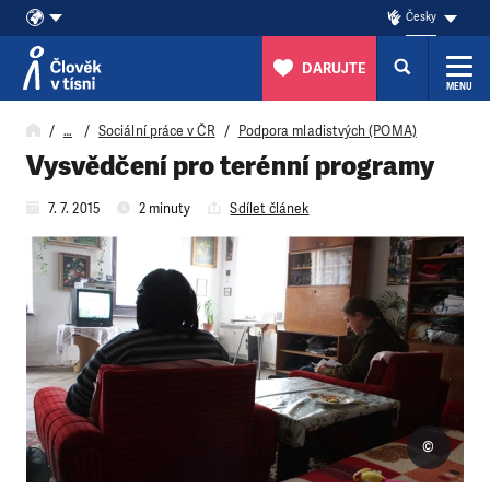
Česky
DARUJTE
MENU
Přeskočit na obsah
…
Sociální práce v ČR
Podpora mladistvých (POMA)
Vysvědčení pro terénní programy
7. 7. 2015
2 minuty
Sdílet článek
©