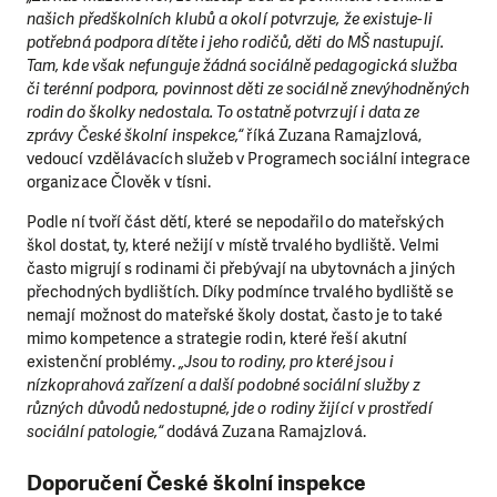
našich předškolních klubů a okolí potvrzuje, že existuje-li
potřebná podpora dítěte i jeho rodičů, děti do MŠ nastupují.
Tam, kde však nefunguje žádná sociálně pedagogická služba
či terénní podpora, povinnost děti ze sociálně znevýhodněných
rodin do školky nedostala. To ostatně potvrzují i data ze
zprávy České školní inspekce,“
říká Zuzana Ramajzlová,
vedoucí vzdělávacích služeb v Programech sociální integrace
organizace Člověk v tísni.
Podle ní tvoří část dětí, které se nepodařilo do mateřských
škol dostat, ty, které nežijí v místě trvalého bydliště. Velmi
často migrují s rodinami či přebývají na ubytovnách a jiných
přechodných bydlištích. Díky podmínce trvalého bydliště se
nemají možnost do mateřské školy dostat, často je to také
mimo kompetence a strategie rodin, které řeší akutní
existenční problémy.
„Jsou to rodiny, pro které jsou i
nízkoprahová zařízení a další podobné sociální služby z
různých důvodů nedostupné, jde o rodiny žijící v prostředí
sociální patologie,“
dodává Zuzana Ramajzlová.
Doporučení České školní inspekce