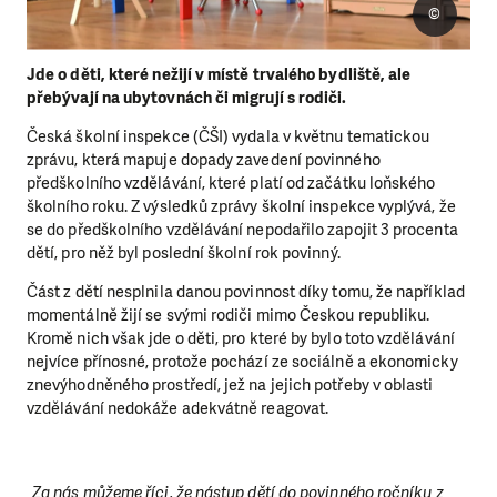
©
Jde o děti, které nežijí v místě trvalého bydliště, ale
přebývají na ubytovnách či migrují s rodiči.
Česká školní inspekce (ČŠI) vydala v květnu tematickou
zprávu, která mapuje dopady zavedení povinného
předškolního vzdělávání, které platí od začátku loňského
školního roku. Z výsledků zprávy školní inspekce vyplývá, že
se do předškolního vzdělávání nepodařilo zapojit 3 procenta
dětí, pro něž byl poslední školní rok povinný.
Část z dětí nesplnila danou povinnost díky tomu, že například
momentálně žijí se svými rodiči mimo Českou republiku.
Kromě nich však jde o děti, pro které by bylo toto vzdělávání
nejvíce přínosné, protože pochází ze sociálně a ekonomicky
znevýhodněného prostředí, jež na jejich potřeby v oblasti
vzdělávání nedokáže adekvátně reagovat.
„Za nás můžeme říci, že nástup dětí do povinného ročníku z