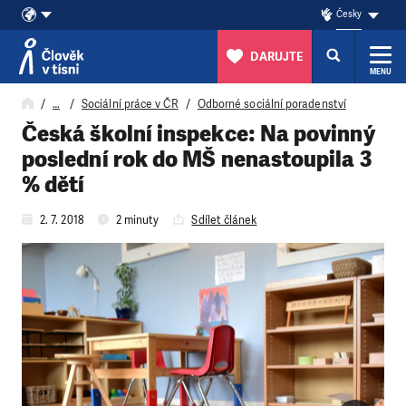
Česky
DARUJTE
MENU
Přeskočit na obsah
…
Sociální práce v ČR
Odborné sociální poradenství
Česká školní inspekce: Na povinný
poslední rok do MŠ nenastoupila 3
% dětí
2. 7. 2018
2 minuty
Sdílet článek