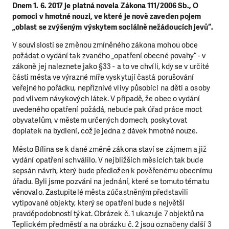
Dnem 1. 6. 2017 je platná novela Zákona 111/2006 Sb., O
pomoci v hmotné nouzi, ve které je nově zaveden pojem
„oblast se zvýšeným výskytem sociálně nežádoucích jevů“.
V souvislosti se změnou zmíněného zákona mohou obce
požádat o vydání tak zvaného „opatření obecné povahy“ - v
zákoně jej naleznete jako §33 - a to ve chvíli, kdy se v určité
části města ve výrazné míře vyskytují častá porušování
veřejného pořádku, nepříznivé vlivy působící na děti a osoby
pod vlivem návykových látek. V případě, že obec o vydání
uvedeného opatření požádá, nebude pak úřad práce moct
obyvatelům, v městem určených domech, poskytovat
doplatek na bydlení, což je jedna z dávek hmotné nouze.
Město Bílina se k dané změně zákona staví se zájmem a již
vydání opatření schválilo. V nejbližších měsících tak bude
sepsán návrh, který bude předložen k pověřenému obecnímu
úřadu. Byli jsme pozváni na jednání, které se tomuto tématu
věnovalo. Zastupitelé města zúčastněným představili
vytipované objekty, který se opatření bude s největší
pravděpodobností týkat. Obrázek č. 1 ukazuje 7 objektů na
Teplickém předměstí a na obrázku č. 2 jsou označeny další 3