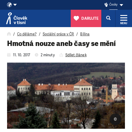
Česky
DARUJTE
MENU
Přeskočit na obsah
Co děláme?
Sociální práce v ČR
Bílina
Hmotná nouze aneb časy se mění
11. 10. 2017
2 minuty
Sdílet článek
©