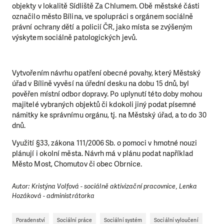
objekty v lokalitě Sídliště Za Chlumem. Obě městské části
označilo město Bílina, ve spolupráci s orgánem sociálně
právní ochrany dětí a policií ČR, jako místa se zvýšeným
výskytem sociálně patologických jevů.
Vytvořením návrhu opatření obecné povahy, který Městský
úřad v Bílině vyvěsí na úřední desku na dobu 15 dnů, byl
pověřen místní odbor dopravy. Po uplynutí této doby mohou
majitelé vybraných objektů či kdokoli jiný podat písemné
námitky ke správnímu orgánu, tj. na Městský úřad, a to do 30
dnů.
Využití §33, zákona 111/2006 Sb. o pomoci v hmotné nouzi
plánují i okolní města. Návrh má v plánu podat například
Město Most, Chomutov či obec Obrnice.
Autor: Kristýna Volfová - sociálně aktivizační pracovnice, Lenka
Hozáková - administrátorka
Poradenství
Sociální práce
Sociální systém
Sociální vyloučení