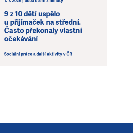
1. 7. 2026 | doba čtení 2 minuty
9 z 10 dětí uspělo
u přijímaček na střední.
Často překonaly vlastní
očekávání
Sociální práce a další aktivity v ČR