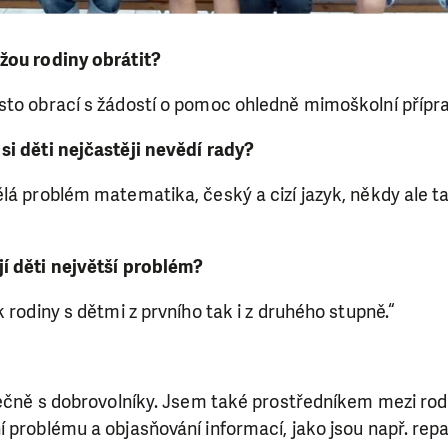
žou rodiny obrátit?
sto obrací s žádostí o pomoc ohledně mimoškolní přípra
si děti nejčastěji nevědí rady?
lá problém matematika, český a cizí jazyk, někdy ale t
í děti největší problém?
 rodiny s dětmi z prvního tak i z druhého stupně.“
lečně s dobrovolníky. Jsem také prostředníkem mezi rod
 problému a objasňování informací, jako jsou např. rep