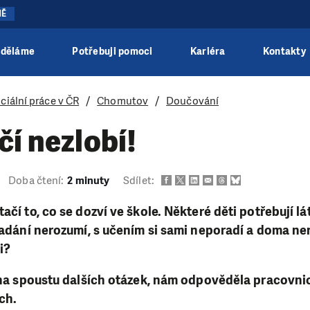
NĚ
 děláme
Potřebuji pomoci
Kariéra
Kontakty
ciální práce v ČR
Chomutov
Doučování
čí nezlobí!
Doba čtení:
2 minuty
Sdílet:
ačí to, co se dozví ve škole. Některé děti potřebují l
 zadání nerozumí, s učením si sami neporadí a doma nen
i?
i na spoustu dalších otázek, nám odpověděla pracovn
ch.