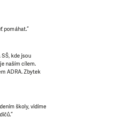
uť pomáhat.“
 SŠ, kde jsou
je naším cílem.
rem ADRA. Zbytek
edením školy, vidíme
dičů.“