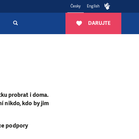
Česky
English
DARUJTE
átku probrat i doma.
í nikdo, kdo by jim
ice podpory