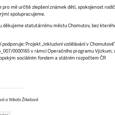
e pro mě určitě zlepšení známek dětí, spokojenost rodi
erými spolupracujeme.
u děkujeme statutárnímu městu Chomutov, bez kteréh
SE VÁM, CO DĚLÁME? PODPOŘT
 podporuje: Projekt „Inkluzivní vzdělávání v Chomutově“ 
 pomáhat smysluplně, neobejdeme se bez Vaší podpory
15_007/0000165 v rámci Operačního programu Výzkum, vý
i jedním darem nebo se stanete pravidelným dárcem K
ropským sociálním fondem a státním rozpočtem ČR
ry nám umožní pomoci vždy tam, kde je to nejvíce potře
DAROVAT
DAROVAT PRAVIDELNĚ
vá a Nikola Žikešová