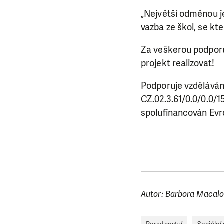
„Největší odměnou j
vazba ze škol, se kt
Za veškerou podpor
projekt realizovat!
LÍBÍ 
Podporuje vzdělávání
Abychom mohli
CZ.02.3.61/0.0/0.0/
rozhodnete pomoc
spolufinancován Ev
da
Autor: Barbora Macalo