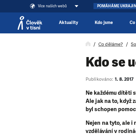
Více našich webů
POMÁHÁME UKRAJI
Aktuality
Kdo jsme
Co
Přeskočit na obsah
Co děláme?
So
Kdo se u
Publikováno:
1. 8. 2017
Ne každému dítěti st
Ale jak na to, když
byl schopen pomoc
Nejen na tyto, ale 
vzdělávání v rodiná