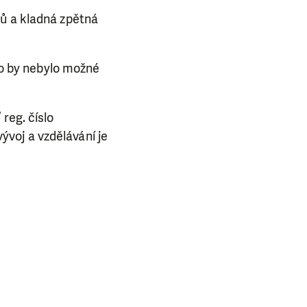
čů a kladná zpětná
o by nebylo možné
E NÁS!
reg. číslo
. Ať už se nám
voj a vzdělávání je
lubu přátel, Vaše
ba.