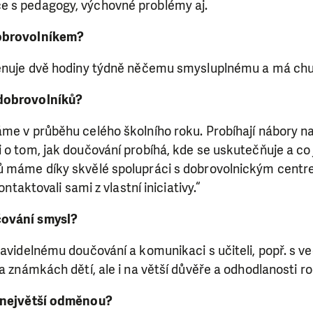
e s pedagogy, výchovné problémy aj.
dobrovolníkem?
věnuje dvě hodiny týdně něčemu smysluplnému a má ch
dobrovolníků?
me v průběhu celého školního roku. Probíhají nábory na
 o tom, jak doučování probíhá, kde se uskutečňuje a co 
ků máme díky skvělé spolupráci s dobrovolnickým cent
kontaktovali sami z vlastní iniciativy.“
čování smysl?
ravidelnému doučování a komunikaci s učiteli, popř. s v
na známkách dětí, ale i na větší důvěře a odhodlanosti ro
y největší odměnou?