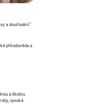
vy a doučování.“
aké přírodověda a
inou a školou,
aráty, vysoká