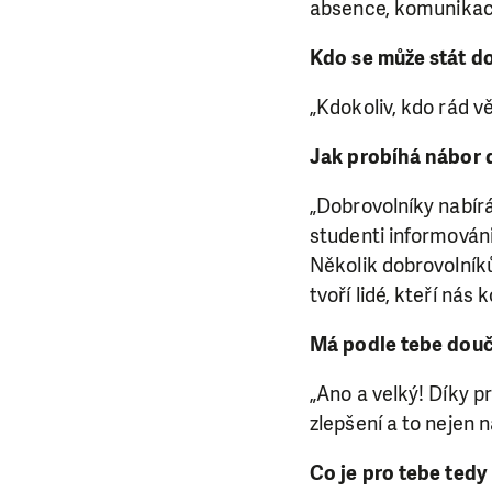
absence, komunikac
Kdo se může stát 
„Kdokoliv, kdo rád 
Jak probíhá nábor 
„Dobrovolníky nabírá
studenti informováni
Několik dobrovolní
tvoří lidé, kteří nás 
Má podle tebe dou
„Ano a velký! Díky p
zlepšení a to nejen 
Co je pro tebe ted