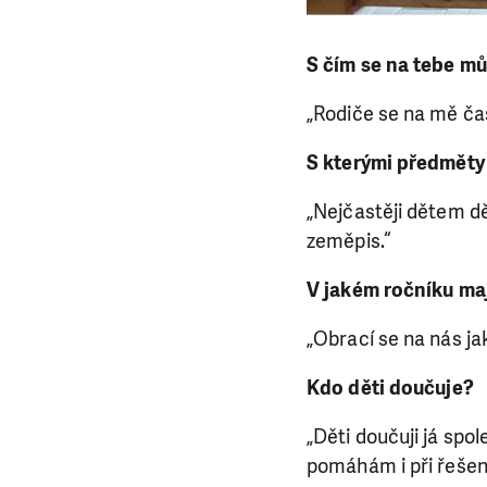
S čím se na tebe mů
„Rodiče se na mě ča
S kterými předměty 
„Nejčastěji dětem dě
zeměpis.“
V jakém ročníku maj
„Obrací se na nás jak
Kdo děti doučuje?
„Děti doučuji já spo
pomáhám i při řešení