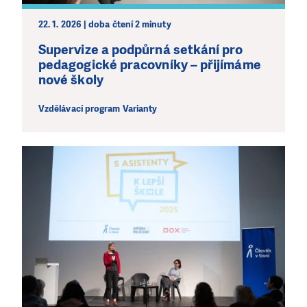
jedním darem nebo se stanete pravidelným dárcem
Klubu přátel, Vaše dary nám umožní pomoci vždy tam,
22. 1. 2026 | doba čtení 2 minuty
kde je to nejvíce potřeba.
Supervize a podpůrná setkání pro
pedagogické pracovníky – přijímáme
DAROVAT
DAROVAT PRAVIDELNĚ
nové školy
Vzdělávací program Varianty