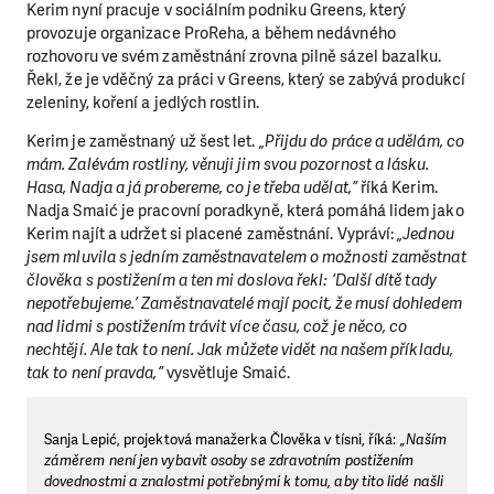
Kerim nyní pracuje v sociálním podniku Greens, který
provozuje organizace ProReha, a během nedávného
rozhovoru ve svém zaměstnání zrovna pilně sázel bazalku.
Řekl, že je vděčný za práci v Greens, který se zabývá produkcí
zeleniny, koření a jedlých rostlin.
Kerim je zaměstnaný už šest let.
„Přijdu do práce a udělám, co
mám. Zalévám rostliny, věnuji jim svou pozornost a lásku.
Hasa, Nadja a já probereme, co je třeba udělat,”
říká Kerim.
Nadja Smaić je pracovní poradkyně, která pomáhá lidem jako
Kerim najít a udržet si placené zaměstnání. Vypráví:
„Jednou
jsem mluvila s jedním zaměstnavatelem o možnosti zaměstnat
člověka s postižením a ten mi doslova řekl: ‘Další dítě tady
nepotřebujeme.’ Zaměstnavatelé mají pocit, že musí dohledem
nad lidmi s postižením trávit více času, což je něco, co
nechtějí. Ale tak to není. Jak můžete vidět na našem příkladu,
tak to není pravda,”
vysvětluje Smaić.
Sanja Lepić, projektová manažerka Člověka v tísni, říká:
„Naším
záměrem není jen vybavit osoby se zdravotním postižením
dovednostmi a znalostmi potřebnými k tomu, aby tito lidé našli