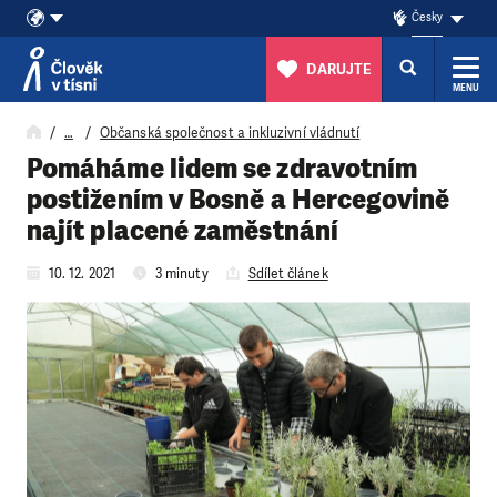
Česky
DARUJTE
MENU
Přeskočit na obsah
…
Občanská společnost a inkluzivní vládnutí
Pomáháme lidem se zdravotním
postižením v Bosně a Hercegovině
najít placené zaměstnání
10. 12. 2021
3 minuty
Sdílet článek