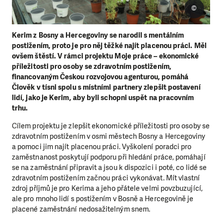
©
Kerim z Bosny a Hercegoviny se narodil s mentálním
postižením, proto je pro něj těžké najít placenou práci. Měl
ovšem štěstí. V rámci projektu Moje práce – ekonomické
příležitosti pro osoby se zdravotním postižením,
financovaným Českou rozvojovou agenturou, pomáhá
Člověk v tísni spolu s místními partnery zlepšit postavení
lidí, jako je Kerim, aby byli schopni uspět na pracovním
trhu.
Cílem projektu je zlepšit ekonomické příležitosti pro osoby se
zdravotním postižením v osmi městech Bosny a Hercegoviny
a pomoci jim najít placenou práci. Vyškolení poradci pro
zaměstnanost poskytují podporu při hledání práce, pomáhají
se na zaměstnání připravit a jsou k dispozici i poté, co lidé se
zdravotním postižením začnou práci vykonávat. Mít vlastní
zdroj příjmů je pro Kerima a jeho přátele velmi povzbuzující,
ale pro mnoho lidí s postižením v Bosně a Hercegovině je
placené zaměstnání nedosažitelným snem.