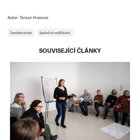
Autor: Tereza Hronova
Zaměstnanost
Společné vzdělávání
SOUVISEJÍCÍ ČLÁNKY
LÍBÍ SE VÁM, CO DĚLÁME?
PODPOŘTE NÁS!
Abychom mohli pomáhat smysluplně, neobejdeme se
bez Vaší podpory. Ať už se nám rozhodnete pomoci