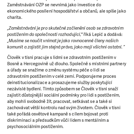
Zaměstnávání OZP se nevnímá jako investice do
ekonomického posílení hospodářství a občanů, ale spíše jako
charita.
„Zaměstnávání je pro skutečné začlenění osob se zdravotním
postižením do společnosti rozhodující,"
říká Lepić a dodává:
„Musíme se naučit vnímat je jako rovnocenné členy našich
komunit a zajistit jim stejná práva, jako mají všichni ostatní. ”
Člověk v tísni pracuje s lidmi se zdravotním postižením v
Bosně a Hercegovině už dlouho. Společně s místními partnery
a úřady se snažíme o změnu systému péče o lidi se
zdravotním postižením v celé zemi. Podporujeme proces
deinstitucionalizace a prosazujeme služby poskytující
nezávislé bydlení. Tímto způsobem se Člověk v tísni snaží
zajistit důstojnější sociální podmínky pro lidi s postižením,
aby mohli svobodně žít, pracovat, setkávat se a také si
zachovávat větší kontrolu nad svým životem. Člověk v tísni
také pořádá osvětové kampaně s cílem bojovat proti
diskriminaci a předsudkům vůči lidem s mentálním a
psychosociálním postižením.