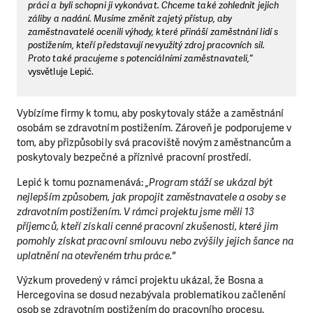
práci a byli schopni ji vykonávat. Chceme také zohlednit jejich
záliby a nadání. Musíme změnit zajetý přístup, aby
zaměstnavatelé ocenili výhody, které přináší zaměstnání lidí s
postižením, kteří představují nevyužitý zdroj pracovních sil.
Proto také pracujeme s potenciálními zaměstnavateli,"
vysvětluje Lepić.
Vybízíme firmy k tomu, aby poskytovaly stáže a zaměstnání
osobám se zdravotním postižením. Zároveň je podporujeme v
tom, aby přizpůsobily svá pracoviště novým zaměstnancům a
poskytovaly bezpečné a příznivé pracovní prostředí.
Lepić k tomu poznamenává:
„Program stáží se ukázal být
nejlepším způsobem, jak propojit zaměstnavatele a osoby se
zdravotním postižením. V rámci projektu jsme měli 13
příjemců, kteří získali cenné pracovní zkušenosti, které jim
pomohly získat pracovní smlouvu nebo zvýšily jejich šance na
uplatnění na otevřeném trhu práce."
Výzkum provedený v rámci projektu ukázal, že Bosna a
Hercegovina se dosud nezabývala problematikou začlenění
osob se zdravotním postižením do pracovního procesu.