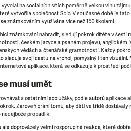
 vyvolal na sociálních sítích poměrně velkou vlnu zájm
eré vytvořila společnost Scio. V současné době je tato 
 se známkováním využívána více než 150 školami.
ici známkování nahradit, sledují pokrok dítěte v šesti 
tnosti, českém jazyce a psaném projevu, anglickém j
čenských vědách a čtenářské gramotnosti. Každý pokr
 to sleduje svoji cestu na vrchol, pomyslný i ten vizuální.
nternetové aplikace, která se odkazuje k prostředí poč
se musí umět
ovnávat s ostatními spolužáky, podle autorů aplikace a
 pokrok. Zároveň brání tomu, aby děti ve třídě dostávaly 
o nedejbože propadlík.
 ale doprovázely velmi rozporuplné reakce, které dobře 