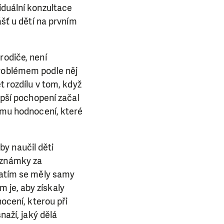
iduální konzultace
ášť u dětí na prvním
rodiče, není
Problémem podle něj
t rozdílu v tom, když
epší pochopení začal
nímu hodnocení, které
y naučil děti
í známky za
E NÁS!
 Zatím se měly samy
 je, aby získaly
. Ať už se nám
nocení, kterou při
lubu přátel, Vaše
naží, jaký dělá