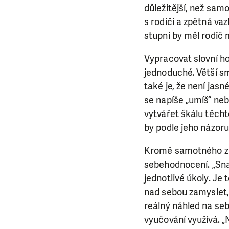
důležitější, než sam
s rodiči a zpětná va
stupni by měl rodič 
Vypracovat slovní ho
jednoduché. Větší s
také je, že není jas
se napíše „umíš“ neb
vytvářet škálu těcht
by podle jeho názoru
Kromě samotného zná
sebehodnocení. „Sna
LÍBÍ 
jednotlivé úkoly. Je
nad sebou zamyslet,
Abychom mohli
reálný náhled na sebe
rozhodnete pomoc
vyučování využívá. „N