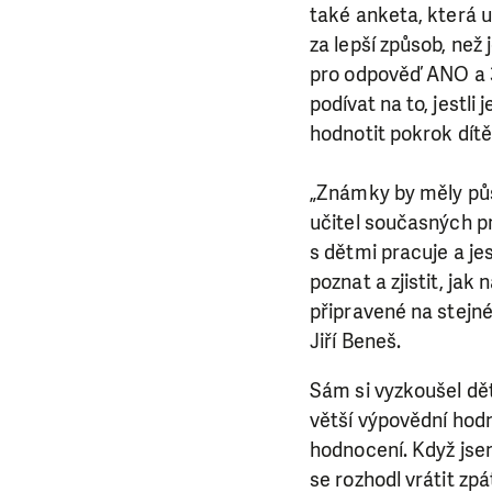
také anketa, která 
za lepší způsob, než
pro odpověď ANO a 3
podívat na to, jestl
hodnotit pokrok dítě
„Známky by měly půso
učitel současných pr
s dětmi pracuje a jes
poznat a zjistit, ja
připravené na stejné 
Jiří Beneš.
Sám si vyzkoušel dě
větší výpovědní hodn
hodnocení. Když jsem
se rozhodl vrátit zp