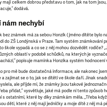
ry nám umožní pomoci vždy tam, kde je to nejvíce potře
 mají celkem dobrou představu o tom, jak na tom jsou, 
pracuje,“ dodává.
DAROVAT
DAROVAT PRAVIDELNĚ
 nám nechybí
rok bez známek má za sebou Honzík (jméno dítěte bylo n
dí do ZŠ Londýnská v Praze. Tam systém známkování pr
to škole vypadá a co se z něj mohou dozvědět rodiče? „
ůzných oblastí v podobě schůdků, na kterých je vyznače
 nachází,“ popisuje maminka Honzíka systém hodnocení v
 to pro mě bude dostatečná informace, ale nakonec jsem z
a zajímat se o to, jak se dítěti ve škole daří. Jinak snad
yslela, ale přijde mi, že známky jsou takové jednoznačně
řeba přidat,“ vysvětluje, jaké má podle ní tento způsob h
ní s ostatními, které by díky známkám měla. „Třeba když 
ou děti, které z něj mají jedničky a moje dítě z něj má p