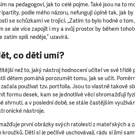
ím na pedagogovi, jak to celé pojme. Také jsou na to mo
e tripartity, podle mého názoru, nefungují úplně tak, jak b
sti se schůzkami ve trojici. „Zatím to bylo hodně o tom,
m se ale více zapojit i my a svůj prostor by během toho
le zatím spíš neděje,“ uzavírá.
t, co děti umí?
itější než to, jaký nástroj hodnocení učitel ve své třídě p
jestli dětem pomáhá porozumět tomu, jak se učit. Pomě
začala používat tzv. portfolia. Jsou to vlastně takové s
ít formu desek, kam se jednotlivé věci shromažďují fyz
 shrnutí, a v poslední době, se stále častějším využíván
ektronické nástroje.
mažďuje první obrázky svých ratolestí z mateřských a z
roužků. Děti si je pečlivě uschovávají, rády si jimi samy 