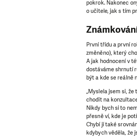
da
pokrok. Nakonec ony
o učitele, jak s tím 
Známkování
První třídu a první 
změněno), který cho
A jak hodnocení v té
dostáváme shrnutí r
být a kde se reálně
„Myslela jsem si, že
chodit na konzultace 
Nikdy bych si to nem
přesně ví, kde je pot
Chybí jí také srovná
kdybych věděla, že js