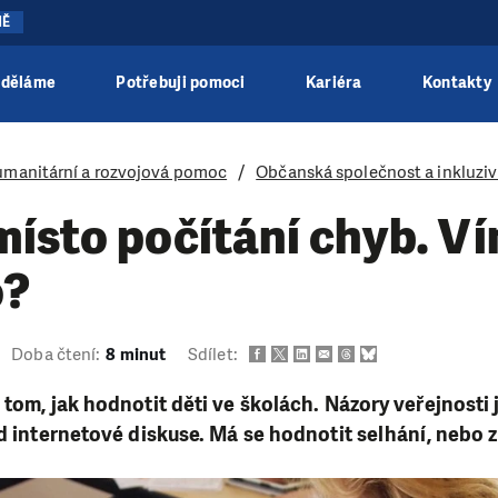
NĚ
 děláme
Potřebuji pomoci
Kariéra
Kontakty
manitární a rozvojová pomoc
Občanská společnost a inkluziv
ísto počítání chyb. Ví
o?
Doba čtení:
8 minut
Sdílet:
 tom, jak hodnotit děti ve školách. Názory veřejnosti 
ad internetové diskuse. Má se hodnotit selhání, nebo 