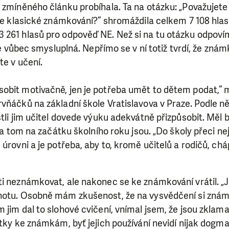
u zmíněného článku probíhala. Ta na otázku: „Považujet
 je klasické známkování?“ shromáždila celkem 7 108 hlasů
 261 hlasů pro odpověď NE. Než si na tu otázku odpov
i je vůbec smysluplná. Nepřímo se v ní totiž tvrdí, že z
te v učení.
bit motivačně, jen je potřeba umět to dětem podat,“ mys
vňáčků na základní škole Vratislavova v Praze. Podle něj 
tli jim učitel dovede výuku adekvátně přizpůsobit. Měl b
k na tom na začátku školního roku jsou. „Do školy přeci n
úrovni a je potřeba, aby to, kromě učitelů a rodičů, cháp
ti neznámkovat, ale nakonec se ke známkování vrátil. „
otu. Osobně mám zkušenost, že na vysvědčení si známky 
 jim dal to slohové cvičení, vnímal jsem, že jsou zklama
átky ke známkám, byť jejich používání nevidí nijak dogm