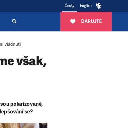
Česky
English
DARUJTE
ní vládnutí
me však,
jsou polarizované,
zlepšování se?