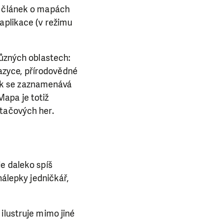
u článek o mapách
aplikace (v režimu
různých oblastech:
azyce, přírodovědné
ok se zaznamenává
 Mapa je totiž
ítačových her.
le daleko spíš
nálepky jedničkář,
ilustruje mimo jiné