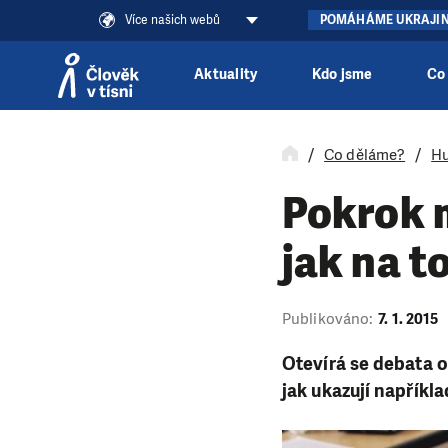
Více našich webů
POMÁHÁME UKRAJI
Aktuality
Kdo jsme
Co
Přeskočit na obsah
Co děláme?
Hu
Pokrok m
jak na t
Publikováno:
7. 1. 2015
Otevírá se debata o
jak ukazují napříkl