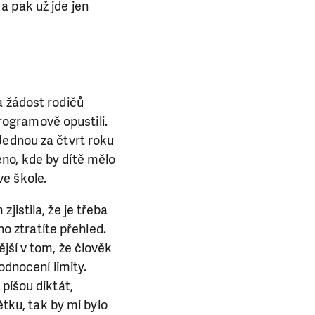
ba.
a pak už jde jen
a žádost rodičů
ogramově opustili.
Jednou za čtvrt roku
no, kde by dítě mělo
e škole.
jistila, že je třeba
no ztratíte přehled.
jší v tom, že člověk
odnocení limity.
píšou diktát,
ětku, tak by mi bylo