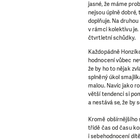
jasné, že máme prob
nejsou úplně dobré, t
doplňuje. Na druhou s
v rámci kolektivu je
čtvrtletní schůdky.
Každopádně Honzíkov
hodnocení vůbec nev
že by ho to nějak zvl
splněný úkol smajlíka
malou. Navíc jako ro
větší tendenci si po
a nestává se, že by 
Kromě obšírnějšího 
třídě čas od času kon
i sebehodnocení dítět