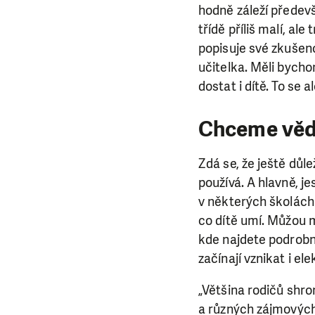
hodně záleží předevš
třídě příliš malí, al
popisuje své zkušeno
učitelka. Měli bycho
dostat i dítě. To se a
Chceme vědě
Zdá se, že ještě důlež
používá. A hlavně, 
v některých školách 
co dítě umí. Můžou m
kde najdete podrobné
začínají vznikat i el
„Většina rodičů shro
a různých zájmových k