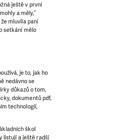
žná ještě v první
y mohly a měly,“
 že mluvila paní
to setkání mělo
oužívá, je to, jak ho
rně nedávno se
bírky důkazů o tom,
icky, dokumentů pdf,
ím technologií,
ákladních škol
listují a ještě radši