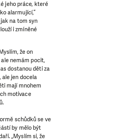
é jeho práce, které
ko alarmující,“
, jak na tom syn
louží i zmíněné
Myslím, že on
, ale nemám pocit,
bčas dostanou děti za
, ale jen docela
 děti mají mnohem
jich motivace
ů.
formě schůdků se ve
částí by mělo být
aří. „Myslím si, že