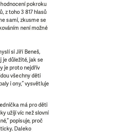
e hodnocení pokroku
, z toho 3 817 hlasů
íme sami, zkusme se
námkováním není možné
lí si Jiří Beneš,
je důležité, jak se
y je proto nejdřív
ejdou všechny děti
aly i ony,“ vysvětluje
Jednička má pro děti
užijí víc než slovní
né,“ popisuje, proč
aticky. Daleko