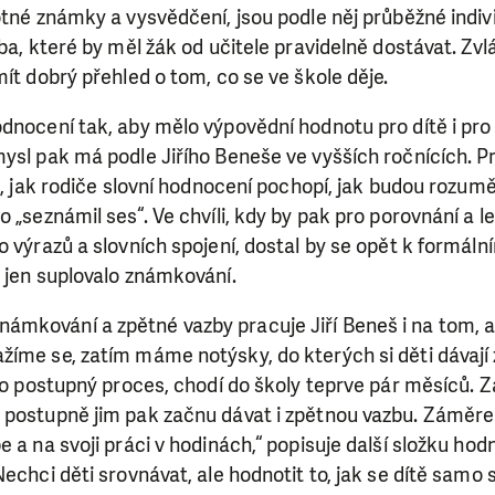
otné známky a vysvědčení, jsou podle něj průběžné indiv
zba, které by měl žák od učitele pravidelně dostávat. Zvl
mít dobrý přehled o tom, co se ve škole děje.
dnocení tak, aby mělo výpovědní hodnotu pro dítě i pro 
mysl pak má podle Jiřího Beneše ve vyšších ročnících. 
né, jak rodiče slovní hodnocení pochopí, jak budou rozumě
o „seznámil ses“. Ve chvíli, kdy by pak pro porovnání a l
o výrazů a slovních spojení, dostal by se opět k formál
 jen suplovalo známkování.
mkování a zpětné vazby pracuje Jiří Beneš i na tom, ab
žíme se, zatím máme notýsky, do kterých si děti dávaj
SE VÁM, CO DĚLÁME? PODPOŘT
 to postupný proces, chodí do školy teprve pár měsíců.
 postupně jim pak začnu dávat i zpětnou vazbu. Záměrem
 pomáhat smysluplně, neobejdeme se bez Vaší podpory
 a na svoji práci v hodinách,“ popisuje další složku hod
i jedním darem nebo se stanete pravidelným dárcem K
echci děti srovnávat, ale hodnotit to, jak se dítě samo s