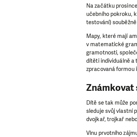
Na začátku prosince
učebního pokroku, kt
testování) souběžně
Mapy, které mají amb
v matematické gramo
gramotnosti, spole
dítěti individuálně a
zpracovaná formou i
Známkovat 
Dítě se tak může por
sleduje svůj vlastní
dvojkař, trojkař neb
Vlnu prvotního zájmu