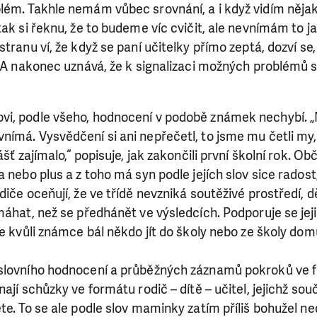
lém. Takhle nemám vůbec srovnání, a i když vidím nějak
ak si řeknu, že to budeme víc cvičit, ale nevnímám to ja
tranu ví, že když se paní učitelky přímo zeptá, dozví se
. A nakonec uznává, že k signalizaci možných problémů s
i, podle všeho, hodnocení v podobě známek nechybí. „
nímá. Vysvědčení si ani nepřečetl, to jsme mu četli my
ášť zajímalo,“ popisuje, jak zakončili první školní rok. O
 nebo plus a z toho má syn podle jejích slov sice radost
diče oceňují, že ve třídě nevzniká soutěživé prostředí,
máhat, než se předhánět ve výsledcích. Podporuje se je
se kvůli známce bál někdo jít do školy nebo ze školy dom
slovního hodnocení a průběžných záznamů pokroků ve 
ají schůzky ve formátu rodič – dítě – učitel, jejichž sou
e. To se ale podle slov maminky zatím příliš bohužel ned