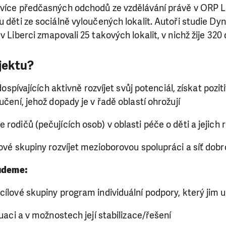
jvíce předčasných odchodů ze vzdělávání právě v ORP L
u děti ze sociálně vyloučených lokalit. Autoři studie 
v Liberci zmapovali 25 takových lokalit, v nichž žije 320 
ojektu?
 dospívajících aktivně rozvíjet svůj potenciál, získat pozi
učení, jehož dopady je v řadě oblastí ohrožují
 rodičů (pečujících osob) v oblasti péče o děti a jejich 
lové skupiny rozvíjet mezioborovou spolupráci a síť dobr
budeme:
cílové skupiny program individuální podpory, který jim 
tuaci a v možnostech její stabilizace/řešení