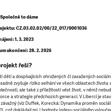
 Společně to dáme
projektu: CZ.03.02.02/00/22_017/0001036
jení: 1. 3. 2023
m ukončení: 28. 2. 2026
rojekt řeší?
sti dětí a dospívajících ohrožených či zasažených sociál
ásadně zvyšuje riziko selhání ve všech oblastech života a
olečnosti, ale také z příležitostí vést život, v němž neb
orce a strategie předchozích generací. V Liberci je stav
 závažný (viz Duffek, Korecká: Dynamika proměn sociál
 1), což dokládají mj. i hodnoty indexu sociálního vylouče