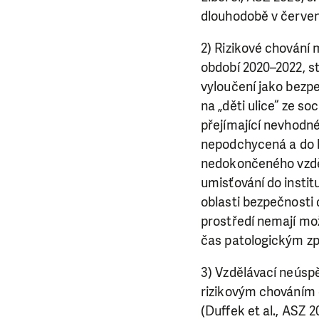
dlouhodobě v červené
2) Rizikové chování 
období 2020–2022, str
vyloučení jako bezpe
na „děti ulice“ ze s
přejímající nevhodné
nepodchycená a do b
nedokončeného vzděl
umisťování do institu
oblasti bezpečnosti 
prostředí nemají mož
čas patologickým z
3) Vzdělávací neúspě
rizikovým chováním d
(Duffek et al., ASZ 2