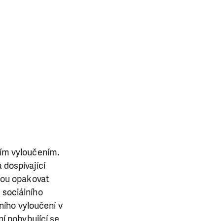
ním vyloučením.
 dospívající
udou opakovat
 sociálního
ního vyloučení v
ní pohybující se