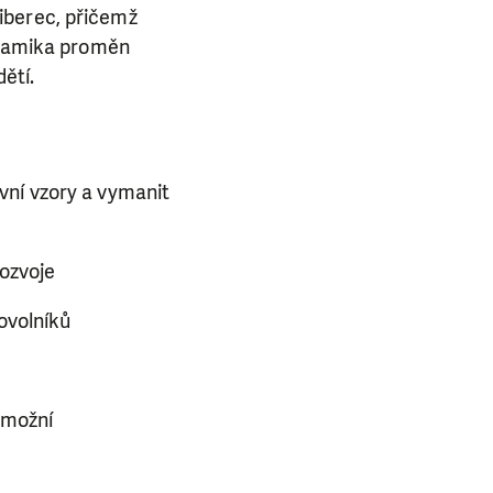
iberec, přičemž
Dynamika proměn
dětí.
tivní vzory a vymanit
rozvoje
ovolníků
umožní