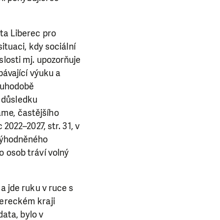
sta Liberec pro
ituaci, kdy sociální
slosti mj. upozorňuje
bávající výuku a
louhodobě
 důsledku
áme, častějšího
2022–2027, str. 31, v
evýhodněného
o osob tráví volný
a jde ruku v ruce s
bereckém kraji
data, bylo v