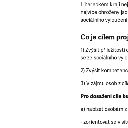
Libereckém kraji ne
nejvíce ohroženy jso
sociálního vyloučení 
Co je cílem pr
1) Zvýšit příležitosti
se ze sociálního vylo
2) Zvýšit kompetence
3) V zájmu osob z cí
Pro dosažení cíle 
a) nabízet osobám z 
- zorientovat se v si