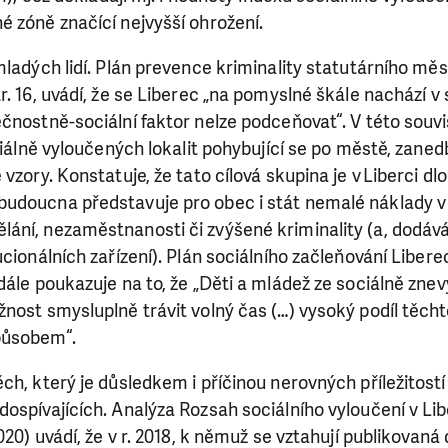
 zóně značící nejvyšší ohrožení.
mladých lidí. Plán prevence kriminality statutárního mě
. 16, uvádí, že se Liberec „na pomyslné škále nachází v s
čnostně-sociální faktor nelze podceňovat“. V této souvi
ociálně vyloučených lokalit pohybující se po městě, zaned
 vzory. Konstatuje, že tato cílová skupina je v Liberci d
udoucna představuje pro obec i stát nemalé náklady v
ání, nezaměstnanosti či zvýšené kriminality (a, dodáv
cionálních zařízení). Plán sociálního začleňování Liberec 
dále poukazuje na to, že „Děti a mládež ze sociálně zn
nost smysluplně trávit volný čas (…) vysoký podíl těcht
působem“.
ch, který je důsledkem i příčinou nerovných příležitostí 
ospívajících. Analýza Rozsah sociálního vyloučení v Li
020) uvádí, že v r. 2018, k němuž se vztahují publikovaná 