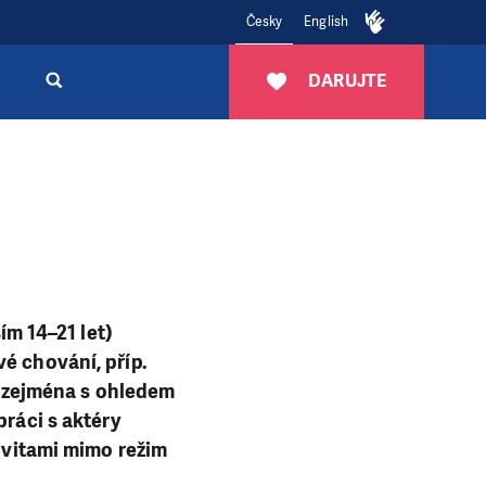
Česky
English
DARUJTE
ím 14–21 let)
é chování, příp.
če zejména s ohledem
práci s aktéry
tivitami mimo režim