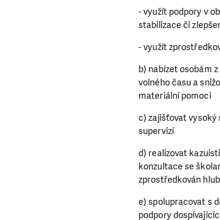
- využít podpory v o
stabilizace či zlepš
- využít zprostředkov
b) nabízet osobám z
volného času a sniž
materiální pomoci
c) zajišťovat vysok
supervizí
d) realizovat kazuis
konzultace se škola
zprostředkován hlubš
e) spolupracovat s d
podpory dospívajících