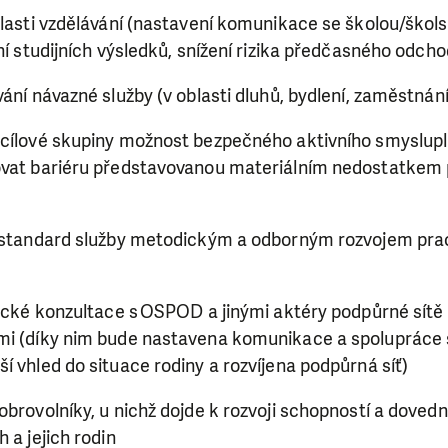
blasti vzdělávání (nastavení komunikace se školou/škols
ení studijních výsledků, snížení rizika předčasného odcho
ání návazné služby (v oblasti dluhů, bydlení, zaměstnání
 cílové skupiny možnost bezpečného aktivního smyslupl
ovat bariéru představovanou materiálním nedostatkem
ý standard služby metodickým a odborným rozvojem prac
tické konzultace s OSPOD a jinými aktéry podpůrné sítě
mi (díky nim bude nastavena komunikace a spolupráce 
í vhled do situace rodiny a rozvíjena podpůrná síť)
obrovolníky, u nichž dojde k rozvoji schopností a dovedno
 a jejich rodin