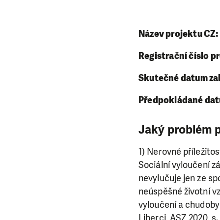
Název projektu CZ:
Registrační číslo 
Skutečné datum zahá
Předpokládané datu
Jaký problém p
1) Nerovné příležito
Sociální vyloučení z
nevylučuje jen ze sp
neúspěšné životní vz
vyloučení a chudoby
Liberci, ASZ 2020, s.