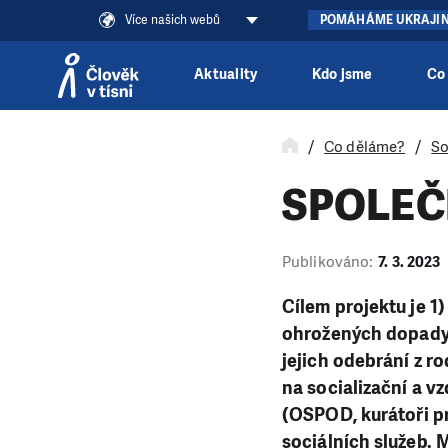
Více našich webů
POMÁHÁME UKRAJI
Aktuality
Kdo jsme
Co
Přeskočit na obsah
Co děláme?
So
SPOLEČ
Publikováno:
7. 3. 2023
Cílem projektu je 1)
ohrožených dopady s
jejich odebrání z r
na socializační a v
(OSPOD, kurátoři pr
sociálních služeb. M