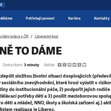
NĚ
 děláme
Potřebuji pomoci
Kariéra
Kontakty
ciální práce v ČR
Liberecký kraj
NĚ TO DÁME
Doba čtení:
3 minuty
Sdílet:
 zlepšit složitou životní situaci dospívajících (předevš
ociálního znevýhodnění, které hrozí vyústit v rizikov
odiny do institucionální péče, 2) podpořit jejich rodi
zdělávací potřeby dětí a 3) posílit mezioborovou spolu
o děti a mládež, NNO, školy a školská zařízení aj.) ak
ístem realizace je Liberec.