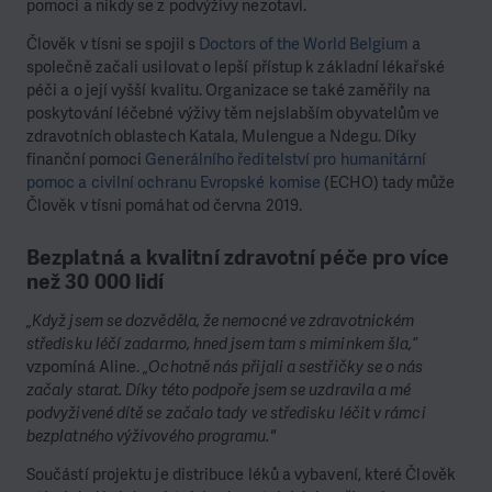
pomoci a nikdy se z podvýživy nezotaví.
Člověk v tísni se spojil s
Doctors of the World Belgium
a
společně začali usilovat o lepší přístup k základní lékařské
péči a o její vyšší kvalitu. Organizace se také zaměřily na
poskytování léčebné výživy těm nejslabším obyvatelům ve
zdravotních oblastech Katala, Mulengue a Ndegu. Díky
finanční pomoci
Generálního ředitelství pro humanitární
pomoc a civilní ochranu Evropské komise
(ECHO) tady může
Člověk v tísni pomáhat od června 2019.
Bezplatná a kvalitní zdravotní péče pro více
než 30 000 lidí
„Když jsem se dozvěděla, že nemocné ve zdravotnickém
středisku léčí zadarmo, hned jsem tam s miminkem šla,”
vzpomíná Aline.
„Ochotně nás přijali a sestřičky se o nás
začaly starat. Díky této podpoře jsem se uzdravila a mé
podvyživené dítě se začalo tady ve středisku léčit v rámci
bezplatného výživového programu."
Součástí projektu je distribuce léků a vybavení, které Člověk