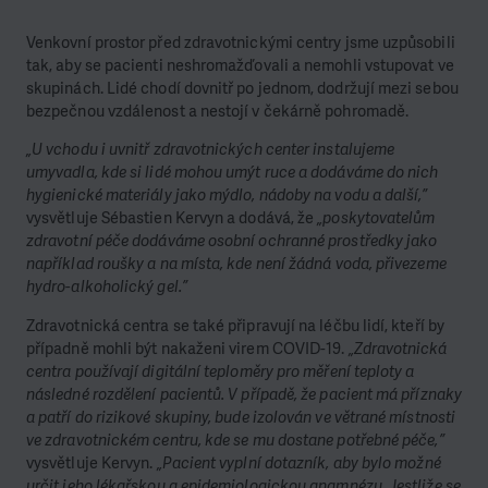
Venkovní prostor před zdravotnickými centry jsme uzpůsobili
tak, aby se pacienti neshromažďovali a nemohli vstupovat ve
skupinách. Lidé chodí dovnitř po jednom, dodržují mezi sebou
bezpečnou vzdálenost a nestojí v čekárně pohromadě.
„U vchodu i uvnitř zdravotnických center instalujeme
umyvadla, kde si lidé mohou umýt ruce a dodáváme do nich
hygienické materiály jako mýdlo, nádoby na vodu a další,”
vysvětluje Sébastien Kervyn a dodává, že
„poskytovatelům
zdravotní péče dodáváme osobní ochranné prostředky jako
například roušky a na místa, kde není žádná voda, přivezeme
hydro-alkoholický gel.”
Zdravotnická centra se také připravují na léčbu lidí, kteří by
případně mohli být nakaženi virem COVID-19.
„Zdravotnická
centra používají digitální teploměry pro měření teploty a
následné rozdělení pacientů. V případě, že pacient má příznaky
a patří do rizikové skupiny, bude izolován ve větrané místnosti
ve zdravotnickém centru, kde se mu dostane potřebné péče,”
vysvětluje Kervyn.
„Pacient vyplní dotazník, aby bylo možné
určit jeho lékařskou a epidemiologickou anamnézu. Jestliže se