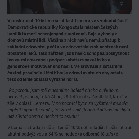
©
V posledních 10 letech se oblast Lemera ve východní části
Demokratické republiky Kongo stala místem četných
konfliktů mezi ozbrojenými skupinami. Boje vyhnaly z
domovů místní lidi. Většina z nich navíc nemá přístup k
základní zdravotní péči a ve zdravotnických centrech není
dostatek léků. Tato zařízení jsou navíc schopná poskytnout
jen velmi omezenou podporu obětem sexuálního a
genderově motivovaného násilí. Ve srovnání s ostatními
částmi provincie Jižní Kivu je zdraví místních obyvatel v
této odlehlé oblasti výrazně horší.
„Po porodu jsem měla nesmírné bolesti břicha a nikdo mi
nemohl pomoct,”
říká Aline, 29-letá matka šesti dětí, která v
žije v oblasti Lemera.
„V nemocnici bych za vyšetření musela
zaplatit spoustu peněz, takže mi v mé finanční situaci nezbylo,
než zůstat doma a nechat to osudu."
V Lemeře strádají i děti – téměř 10 % dětí mladších pěti let trpí
akutní podvýživou a 34 % se nedočká odborné lékařské