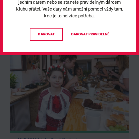
jedním darem nebo se stanete pravidelným dárcem
Autor: Zawadi Izabayo, Communication Officer ČvT DRK
Klubu přátel, Vaše dary nám umožní pomoci vždy tam,
kde je to nejvíce potřeba.
Sociální systém
Voda a hygiena
Klub přátel
COVID-19 ve světě
SOUVISEJÍCÍ ČLÁNKY
DAROVAT
DAROVAT PRAVIDELNĚ