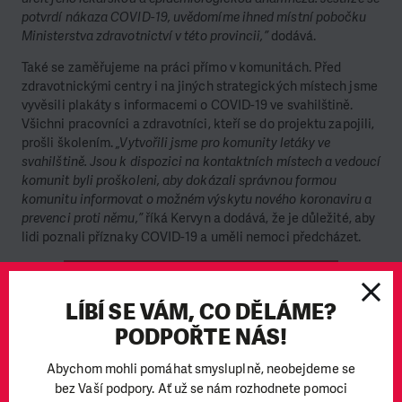
potvrdí nákaza COVID-19, uvědomíme ihned místní pobočku
Ministerstva zdravotnictví v této provincii,”
dodává.
Také se zaměřujeme na práci přímo v komunitách. Před
zdravotnickými centry i na jiných strategických místech jsme
vyvěsili plakáty s informacemi o COVID-19 ve svahilštině.
Všichni pracovníci a zdravotníci, kteří se do projektu zapojili,
prošli školením.
„Vytvořili jsme pro komunity letáky ve
svahilštině. Jsou k dispozici na kontaktních místech a vedoucí
komunit byli proškoleni, aby dokázali správnou formou
komunitu informovat o možném výskytu nového koronaviru a
prevenci proti němu,”
říká Kervyn a dodává, že je důležité, aby
lidi poznali příznaky COVID-19 a uměli nemoci předcházet.
CHCI DAROVAT ČLOVĚKU V TÍSNI
LÍBÍ SE VÁM, CO DĚLÁME?
PODPOŘTE NÁS!
Abychom mohli pomáhat smysluplně, neobejdeme se
bez Vaší podpory. Ať už se nám rozhodnete pomoci