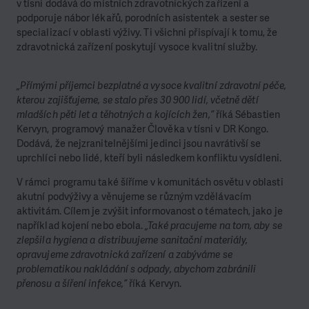
v tísni dodává do místních zdravotnických zařízení a
podporuje nábor lékařů, porodních asistentek a sester se
specializací v oblasti výživy. Ti všichni přispívají k tomu, že
zdravotnická zařízení poskytují vysoce kvalitní služby.
„Přímými příjemci bezplatné a vysoce kvalitní zdravotní péče,
kterou zajišťujeme, se stalo přes 30 900 lidí, včetně dětí
mladších pěti let a těhotných a kojících žen,”
říká Sébastien
Kervyn, programový manažer Člověka v tísni v DR Kongo.
Dodává, že nejzranitelnějšími jedinci jsou navrátivší se
uprchlíci nebo lidé, kteří byli následkem konfliktu vysídleni.
V rámci programu také šíříme v komunitách osvětu v oblasti
akutní podvýživy a věnujeme se různým vzdělávacím
aktivitám. Cílem je zvýšit informovanost o tématech, jako je
například kojení nebo ebola.
„Také pracujeme na tom, aby se
zlepšila hygiena a distribuujeme sanitační materiály,
opravujeme zdravotnická zařízení a zabýváme se
problematikou nakládání s odpady, abychom zabránili
přenosu a šíření infekce,”
říká Kervyn.