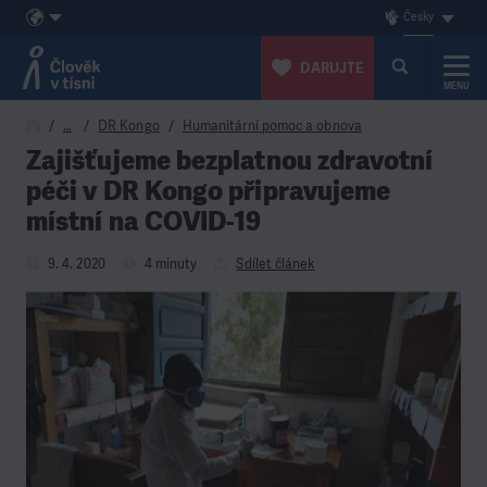
Česky
DARUJTE
MENU
Přeskočit na obsah
…
DR Kongo
Humanitární pomoc a obnova
Zajišťujeme bezplatnou zdravotní
péči v DR Kongo připravujeme
místní na COVID-19
9. 4. 2020
4 minuty
Sdílet článek