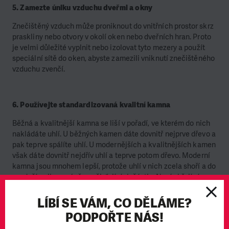
5. Zamezte úniku vzduchu dveřmi a okny
Znečištěný vzduch může proniknout do vnitřních prostor skrz
praskliny nebo otvory v okolí oken nebo dveřních hran. Proto
je velmi důležité vyplnit nebo izolovat tyto mezery a použít
speciální sítě do oken, abyste zamezili vniknutí znečištěného
vzduchu zvenčí.
6. Používejte standardizovaná kvalitní kamna
Běžná a kvalitnější kamna se liší v pořadí, ve kterém do nich
nakládáte uhlí. U běžných kamen dáte dovnitř nejprve dřevo a
pak teprve spálíte uhlí. U modernějších a kvalitnějších kamen
však dáte dovnitř nejdřív uhlí a teprve potom dřevo. Moderní
kamna jsou mnohem lepší, protože uhlí v nich zcela shoří a do
ovzduší unikne méně znečisťujících částic. Navíc hřejí víc a
delší dobu. Nejen že vám moderní kamna pomohou ušetřit 30
% paliva, ale také sníží množství uvolněných toxických částic
LÍBÍ SE VÁM, CO DĚLÁME?
o 20-80 %.
PODPOŘTE NÁS!