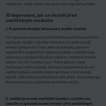
veřejnosti – nikdy nevíte, kdy se vám tyto tipy mohou hodit:
10 doporučení, jak se chránit před
znečištěným ovzduším
1. Pravidelně sledujte informace o kvalitě ovzduší
Oči nejsou pro rozpoznání znečištěného ovzduší spolehlivým
nástrojem. Raději si zjistěte informace o kvalitě ovzduší
pomocí aplikace
AirVisual
, která je dostupná zdarma v
angličtině a mongolštině. Aplikace podává v reálném čase
informace o předpovědi počasí získané z monitorů řízených
státem i ze sítě Člověka v tísni "Právo dýchat", která
monitoruje kvalitu ovzduší. Aplikace zaznamenává úroveň
kvality ovzduší s použitím barevných ikon, které ukazují,
nakolik může daná úroveň ohrozit vaše zdraví. Také poskytuje
doporučení, jakým způsobem se můžete chránit.
2. Jestliže je úroveň znečištění vysoká a vy jdete ven,
nasaďte si speciální masku chránící před znečištěným