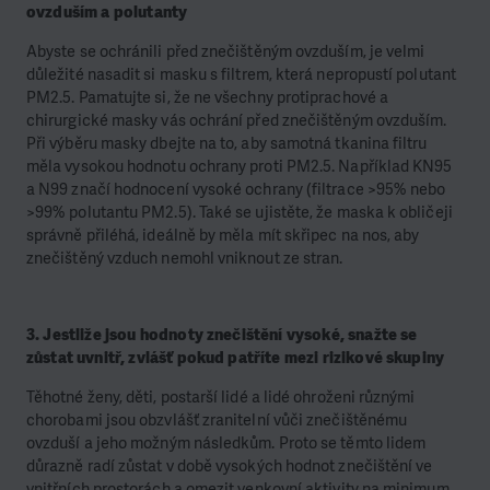
ovzduším a polutanty
Abyste se ochránili před znečištěným ovzduším, je velmi
důležité nasadit si masku s filtrem, která nepropustí polutant
PM2.5. Pamatujte si, že ne všechny protiprachové a
chirurgické masky vás ochrání před znečištěným ovzduším.
Při výběru masky dbejte na to, aby samotná tkanina filtru
měla vysokou hodnotu ochrany proti PM2.5. Například KN95
a N99 značí hodnocení vysoké ochrany (filtrace >95% nebo
>99% polutantu PM2.5). Také se ujistěte, že maska k obličeji
správně přiléhá, ideálně by měla mít skřipec na nos, aby
znečištěný vzduch nemohl vniknout ze stran.
3. Jestliže jsou hodnoty znečištění vysoké, snažte se
zůstat uvnitř, zvlášť pokud patříte mezi rizikové skupiny
Těhotné ženy, děti, postarší lidé a lidé ohroženi různými
chorobami jsou obzvlášť zranitelní vůči znečištěnému
ovzduší a jeho možným následkům. Proto se těmto lidem
důrazně radí zůstat v době vysokých hodnot znečištění ve
vnitřních prostorách a omezit venkovní aktivity na minimum.