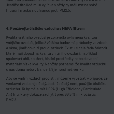
Jestliže tito lidé musí vyjít ven, vždy by měli mít na sobě
filtrační masku s ochranou proti PM2.5.
4. Používejte čističku vzduchu s HEPA filtrem
Kvalita vnitřního ovzduší je zpravidla ovlivněna kvalitou
vnějšího ovzduší, jelikož většina budov má průduchy ve zdech
a okna, jimiž dovnitř proudí vzduch. Existuje celá řada faktorů,
které mají dopad na kvalitu vnitřního ovzduší, například
spalování uhlí, kouření, čisticí prostředky nebo stavební
materiály nízké kvality. Ne vždy poznáme, že kvalita vzduchu
u nás doma nebo v kanceláři je horší než venku.
Aby se vnitřní vzduch pročistil, můžeme vyvětrat, v případě, že
venkovní vzduch je čistý. Jestliže čistý není, použijte čističku
vzduchu. Ta by měla mít HEPA (High Efficiency Particulate
Air) filtr, který dokáže zachytit přes 99.9 % mikročástic
PM2.5.