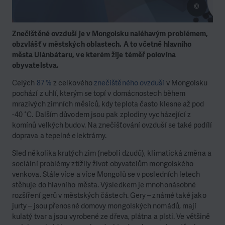
©
Znečištěné ovzduší je v Mongolsku naléhavým problémem,
obzvlášť v městských oblastech. A to včetně hlavního
města Ulánbátaru, ve kterém žije téměř polovina
obyvatelstva.
Celých
87 %
z celkového
znečištěného ovzduší
v Mongolsku
pochází z uhlí, kterým se topí v domácnostech během
mrazivých zimních měsíců, kdy teplota často klesne až pod
-40 °C. Dalším důvodem jsou pak zplodiny vycházející z
komínů velkých budov. Na znečišťování ovzduší se také podílí
doprava a tepelné elektrárny.
Sled několika krutých zim (neboli dzudů), klimatická změna a
sociální problémy ztížily život obyvatelům mongolského
venkova. Stále více a více Mongolů se v posledních letech
stěhuje do hlavního města. Výsledkem je mnohonásobné
rozšíření gerů v městských částech. Gery – známé také jako
jurty – jsou přenosné domovy mongolských nomádů, mají
kulatý tvar a jsou vyrobené ze dřeva, plátna a plsti. Ve většině