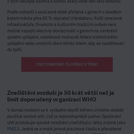
z nich nechybí kamna a komín, který vede ven skrz střechu.
Podle odhadů v současné době přebývá v gerech v osadách
kolem města přes
60 % obyvatel Ulánbátaru
. Kvůli omezené
infrastruktuře, financím a kulturním tradicím ovšem není
možné napojit všechny domácnosti v gerech na centrální
systém vytápění, nabídnout možnosti řešení elektrického
vytápění nebo umožnit všem těmto lidem, aby se nastěhovali
do bytů.
CHCI DAROVAT ČLOVĚKU V TÍSNI
Znečištění ovzduší je 50 krát větší než je
limit doporučený organizací WHO
V domácnostech se k vytápění obydlí během zimního období
používá surové uhlí, což je nejdostupnější palivo. Spalování
uhlí produkuje vysoké množství znečišťující látky známé jako
PM2.5
. Jedná se o malé jemné prachové částice přenášené