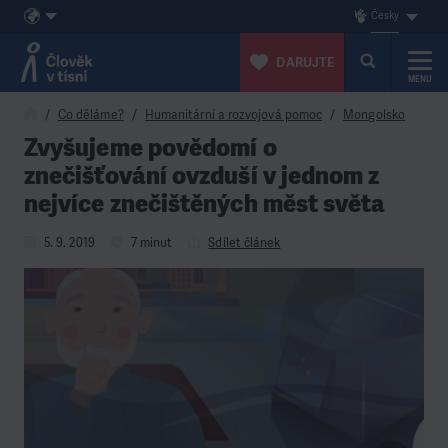
Česky
DARUJTE
MENU
Přeskočit na obsah
Co děláme?
Humanitární a rozvojová pomoc
Mongolsko
Zvyšujeme povědomí o
znečišťování ovzduší v jednom z
nejvíce znečištěných měst světa
5. 9. 2019
7 minut
Sdílet článek