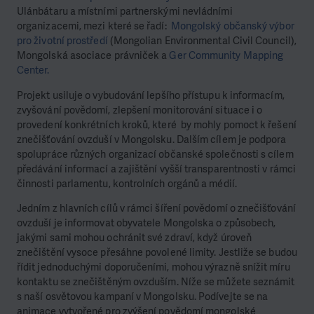
Ulánbátaru a místními partnerskými nevládními
organizacemi, mezi které se řadí:
Mongolský občanský výbor
pro životní prostředí
(Mongolian Environmental Civil Council),
Mongolská asociace právniček a
Ger Community Mapping
Center.
Projekt usiluje o vybudování lepšího přístupu k informacím,
zvyšování povědomí, zlepšení monitorování situace i o
provedení konkrétních kroků, které by mohly pomoct k řešení
znečišťování ovzduší v Mongolsku. Dalším cílem je podpora
spolupráce různých organizací občanské společnosti s cílem
předávání informací a zajištění vyšší transparentnosti v rámci
činnosti parlamentu, kontrolních orgánů a médií.
Jedním z hlavních cílů v rámci šíření povědomí o znečišťování
ovzduší je informovat obyvatele Mongolska o způsobech,
jakými sami mohou ochránit své zdraví, když úroveň
znečištění vysoce přesáhne povolené limity. Jestliže se budou
řídit jednoduchými doporučeními, mohou výrazně snížit míru
kontaktu se znečištěným ovzduším. Níže se můžete seznámit
s naší osvětovou kampaní v Mongolsku. Podívejte se na
animace vytvořené pro zvýšení povědomí mongolské