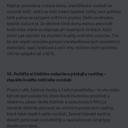
Když je provedena izolace domu, znečišťování ovzduší se
výrazně sníží. Jestli se totiž omezí tepelné ztráty, není potřeba
tolik paliva na vytopení vnitřních prostor.
Další nevýhodou
špatné izolace je, že některé části domu mohou plesnivět
kvůli mlze, která se objevuje při tepelných ztrátách. Kvůli
plísni pak dochází ke zhoršení kvality vnitřního vzduchu. Tím,
že své obydlí izolujete pomocí standardizovaných stavebních
materiálů, např. čedičové a ovčí vlny, můžete snížit spotřebu
uhlí na vytápění až o 50 %.
10. Pořiďte si čističku vzduchu a pěstujte rostliny –
zlepšíte kvalitu vnitřního ovzduší
Prach z uhlí, částice, houby a čisticí prostředky – to vše může
být zdrojem polutantů, které škodí životnímu prostředí a
lidskému zdraví. Vedle čističek a vzduchových filtrů je
neméně důležité pěstovat ve vnitřních prostorách rostliny,
které také zlepší kvalitu ovzduší. Zelené listnaté rostliny
dokáží pohlcovat oxid uhličitý a neutralizovat různé typy
škodlivých látek.