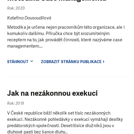
Rok: 2020
Kateřina Dousoudilová
Metodika je určena nejen pracovníkům této organizace, ale i
komukoliv dalšímu. Příručka chce být srozumitelným
receptem na to, jak provádět činnosti, které nazýváme case
managementem....
STÁHNOUT
ZOBRAZIT STRÁNKU PUBLIKACE
Jak na nezákonnou exekuci
Rok: 2019
V České republice běží několik set tisíc nezákonných
exekucí. Nezákonné pohledávky v exekuci vymáhají desítky
predátorských společností. Desetitísíce dlužníků jsou v
dluhové pasti bez šance dluhy...