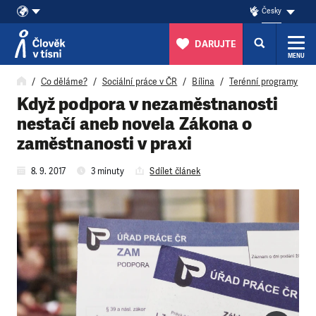
Česky
DARUJTE
MENU
Přeskočit na obsah
Co děláme?
Sociální práce v ČR
Bílina
Terénní programy
Když podpora v nezaměstnanosti
nestačí aneb novela Zákona o
zaměstnanosti v praxi
8. 9. 2017
3 minuty
Sdílet článek