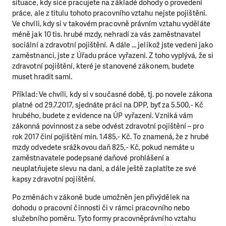
situace, kdy sice pracujete na základě dohody o provedení
práce, ale z titulu tohoto pracovního vztahu nejste pojištěni.
Ve chvíli, kdy si v takovém pracovně právním vztahu vyděláte
méně jak 10 tis. hrubé mzdy, nehradí za vás zaměstnavatel
sociální a zdravotní pojištění. A dále … jelikož jste vedeni jako
zaměstnanci, jste z Úřadu práce vyřazeni. Z toho vyplývá, že si
zdravotní pojištění, které je stanovené zákonem, budete
muset hradit sami.
Příklad: Ve chvíli, kdy si v současné době, tj. po novele zákona
platné od 29.7.2017, sjednáte práci na DPP, byť za 5.500,- Kč
hrubého, budete z evidence na ÚP vyřazeni. Vzniká vám
zákonná povinnost za sebe odvést zdravotní pojištění – pro
rok 2017 činí pojištění min. 1.485,- Kč. To znamená, že z hrubé
mzdy odvedete srážkovou daň 825,- Kč, pokud nemáte u
zaměstnavatele podepsané daňové prohlášení a
neuplatňujete slevu na dani, a dále ještě zaplatíte ze své
kapsy zdravotní pojištění.
Po změnách v zákoně bude umožněn jen přivýdělek na
dohodu o pracovní činnosti či v rámci pracovního nebo
služebního poměru. Tyto formy pracovněprávního vztahu