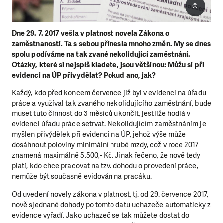
©
Dne 29. 7. 2017 vešla v platnost novela Zákona o
zaměstnanosti. Ta s sebou přinesla mnoho změn. My se dnes
spolu podíváme na tak zvané nekolidující zaměstnání.
Otázky, které si nejspíš kladete, jsou většinou: Můžu si při
evidenci na ÚP přivydělat? Pokud ano, jak?
Každý, kdo před koncem července již byl v evidenci na úřadu
práce a využíval tak zvaného nekolidujícího zaměstnání, bude
muset tuto činnost do 3 měsíců ukončit, jestliže hodlá v
evidenci úřadu práce setrvat. Nekolidujícím zaměstnáním je
myšlen přivýdělek při evidenci na ÚP, jehož výše může
dosáhnout poloviny minimální hrubé mzdy, což v roce 2017
znamená maximálně 5.500,- Kč. Jinak řečeno, že nově tedy
platí, kdo chce pracovat na tzv. dohodu o provedení práce,
nemůže být současně evidován na pracáku.
Od uvedení novely zákona v platnost, tj. od 29. července 2017,
nově sjednané dohody po tomto datu uchazeče automaticky z
evidence vyřadí. Jako uchazeč se tak můžete dostat do