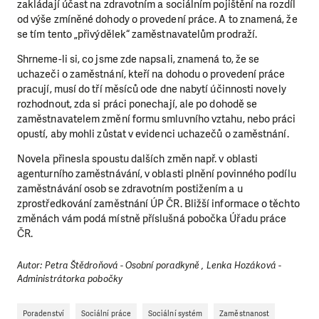
zakládají účast na zdravotním a sociálním pojištění na rozdíl
od výše zmíněné dohody o provedení práce. A to znamená, že
se tím tento „přivýdělek“ zaměstnavatelům prodraží.
Shrneme-li si, co jsme zde napsali, znamená to, že se
uchazeči o zaměstnání, kteří na dohodu o provedení práce
pracují, musí do tří měsíců ode dne nabytí účinnosti novely
rozhodnout, zda si práci ponechají, ale po dohodě se
zaměstnavatelem změní formu smluvního vztahu, nebo práci
opustí, aby mohli zůstat v evidenci uchazečů o zaměstnání.
Novela přinesla spoustu dalších změn např. v oblasti
agenturního zaměstnávání, v oblasti plnění povinného podílu
zaměstnávání osob se zdravotním postižením a u
zprostředkování zaměstnání ÚP ČR. Bližší informace o těchto
změnách vám podá místně příslušná pobočka Úřadu práce
ČR.
Autor: Petra Štědroňová - Osobní poradkyně , Lenka Hozáková -
Administrátorka pobočky
Poradenství
Sociální práce
Sociální systém
Zaměstnanost