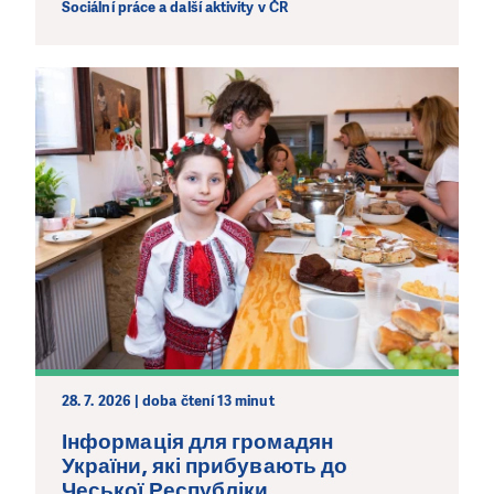
Sociální práce a další aktivity v ČR
LÍBÍ SE VÁM, CO DĚLÁME?
PODPOŘTE NÁS!
Abychom mohli pomáhat smysluplně, neobejdeme se
bez Vaší podpory. Ať už se nám rozhodnete pomoci
jedním darem nebo se stanete pravidelným dárcem
Klubu přátel, Vaše dary nám umožní pomoci vždy tam,
kde je to nejvíce potřeba.
DAROVAT
DAROVAT PRAVIDELNĚ
28. 7. 2026 | doba čtení 13 minut
Інформація для громадян
України, які прибувають до
Чеської Республіки