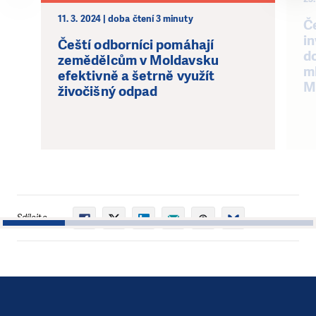
11. 3. 2024 | doba čtení 3 minuty
Č
in
Čeští odborníci pomáhají
d
zemědělcům v Moldavsku
m
efektivně a šetrně využít
M
živočišný odpad
Sdílejte
1
2
3
4
5