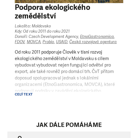
Podpora ekologického
zemědělství
Lokalita: Moldavsko
Kdy: Od roku 2011 do roku 2021
Donoři: Czech Development Agency,
EtnoGastronomica
,
FDOV
,
MOVCA
,
Probio
,
USAID
,
Česká rozvojová agentura
Od roku 2011 podporuje Člověk v tísni rozvoj
ekologického zemědělství v Moldavsku s cílem
vybudovat vybudovat nejen fungující odvětví pro
export, ale také rovněž pro domácí trh. ČvT přitom
doposud spolupracoval jednak s lokálními
organizacemi (EtnoGastronomica, MOVCA), které
podporují podniky v zavádění ekologického
CELÝ TEXT
zemědělství, a jednak se soukromými organizacemi
(PROBIO and PROGRAIN Organic), s nimiž jsme
pracovali na rozvoji znalostí o ekologickém
zemědělství a zajišťovali jejich farmářům intenzivní
školení o ekologickém zemědělství, technikách a
JAK DÁLE POMÁHÁME
principech certifikace a postupů.