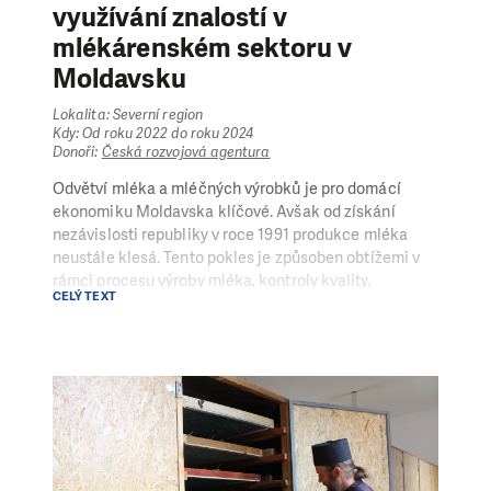
využívání znalostí v
mlékárenském sektoru v
Moldavsku
Lokalita: Severní region
Kdy: Od roku 2022 do roku 2024
Donoři:
Česká rozvojová agentura
Odvětví mléka a mléčných výrobků je pro domácí
ekonomiku Moldavska klíčové. Avšak od získání
nezávislosti republiky v roce 1991 produkce mléka
neustále klesá. Tento pokles je způsoben obtížemi v
rámci procesu výroby mléka, kontroly kvality,
CELÝ TEXT
veterinárních služeb pro zvířata a koordinací
účastníků trhu. Člověk v tísni (ČvT) s finanční
podporou České rozvojové agentury spustil projekt
MILK, který má zajistit příznivé podmínky pro
strategický sektor domácí ekonomiky.
Prostřednictvím posílení efektivity hodnotového
řetězce v odvětví mléčného průmyslu se snaží zlepšit
ekonomické postavení malých a středních chovatelů
skotu v Moldavsku. Zaměřuje se také na uplatnění