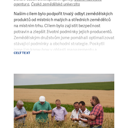
agentura
,
Česká zemědělská univerzita
Naším cílem bylo podpořit trvalý odbyt zemědělských
produktů od místních malých a středních zemědělců
na místním trhu. Cílem bylo zajistit bezpečnost
potravin a zlepšit životní podmínky jejich producentů.
Zemědělským družstvům jsme pomáhali optimalizovat
stávající podmínky a obchodní strategie. Poskytli
jsme jim know-how v oblasti managementu a
CELÝ TEXT
marketingu zemědělských produktů.