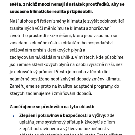
světa, z nichž mnozí nemají dostatek prostředků, aby se
současné klimatické realitě přizpůsobili.
Naší úlohou při řešení změny klimatu je zvýšit odolnost lidí
zranitelných vůči měnícímu se klimatu a zhoršování
životního prostředí skrze řešení, která jsou v souladu se
zásadami zeleného růstu a cirkulárního hospodářství,
snižováním emisí skleníkových plynů a
zachycováním/ukládáním uhlíku. V místech, kde působíme,
jsou emise skleníkových plynů na osobu výrazně nižší, než
je celosvětový průměr. Přesto je mnoho z těchto lidí
neúměrně postiženo nepříznivými dopady změny klimatu.
Zaměřujeme se proto na kvalitní adaptační programy, do
kterých začleňujeme i zmírňování dopadů.
Zaměřujeme se především na tyto oblasti:
Zlepšení potravinové bezpečnosti a výživy:
zde
uplatňujeme systémový přístup k živobytí s cílem
zlepšit potravinovou a výživovou bezpečnost v