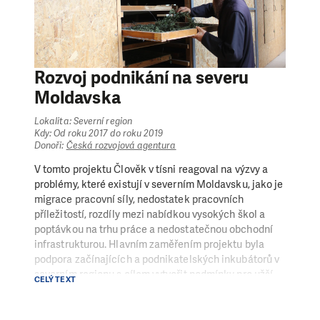
moderních přístupů k rozvoji tržních systémů a využití
znalostí a potenciálu odborníků z České republiky i
Moldavska. Projekt MILK bude realizován v severních
okresech, jelikož se zde vyrábí až 50 % veškeré
produkce mléka v zemi. Mimo to je cílem projektu
Rozvoj podnikání na severu
usnadnit zemědělcům přístup k veterinární pomoci,
Moldavska
pastvinám a kvalitním krmivům, školicím platformám
a pilotnímu projektu sdílení dobré praxe ve výživě
Lokalita: Severní region
skotu. V rámci projektu bude rovněž probíhat
Kdy: Od roku 2017 do roku 2019
Donoři:
Česká rozvojová agentura
informační kampaň zaměřená na chovatele skotu o
správných postupech chovu dojnic.
V tomto projektu Člověk v tísni reagoval na výzvy a
problémy, které existují v severním Moldavsku, jako je
migrace pracovní síly, nedostatek pracovních
příležitostí, rozdíly mezi nabídkou vysokých škol a
poptávkou na trhu práce a nedostatečnou obchodní
infrastrukturou. Hlavním zaměřením projektu byla
podpora začínajících a podnikatelských inkubátorů v
severním regionu s cílem vytvořit podmínky pro užší
CELÝ TEXT
spolupráci malých a středních podniků a rozšíření
tohoto sektoru v regionu.