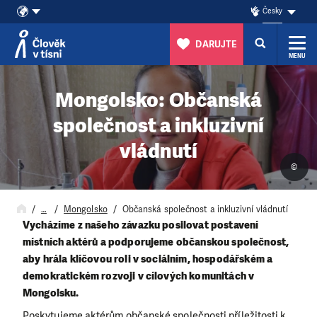
Česky
DARUJTE
MENU
Přeskočit na obsah
Mongolsko: Občanská
společnost a inkluzivní
vládnutí
©
…
Mongolsko
Občanská společnost a inkluzivní vládnutí
Vycházíme z našeho závazku posilovat postavení
místních aktérů a podporujeme občanskou společnost,
aby hrála klíčovou roli v sociálním, hospodářském a
demokratickém rozvoji v cílových komunitách v
Mongolsku.
Poskytujeme aktérům občanské společnosti příležitosti k