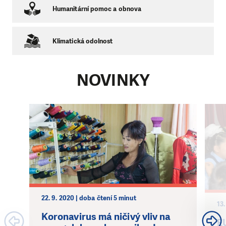
Humanitární pomoc a obnova
Klimatická odolnost
NOVINKY
22. 9. 2020 | doba čtení 5 minut
13.
Koronavirus má ničivý vliv na
E