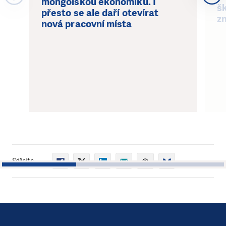
mongolskou ekonomiku. I
š
přesto se ale daří otevírat
z
nová pracovní místa
Sdílejte
1
2
3