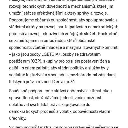
rozvoji technických dovedností a mechanismů, které jim
umožní stát se efektivnějšími aktéry správy a rozvoje.
Podporujeme občanskou společnost, aby spolupracovala s
vládními aktéry na rozvoji participativních demokratických
procesů a rozvoji inkluzivních veřejných služeb. Konkrétně
se zaměřujeme na celou řadu aktérů občanské
společnosti, včetně mládeže a marginalizovaných komunit
– jako jsou osoby LGBTQIA+, osoby se zdravotním
postižením (OZP), skupiny pro posílení postavení žen a
další – s cílem zajistit, aby vládní politiky a služby byly
sociálně inkluzivní a v souladu s mezinárodními zásadami
lidských práv a rovnosti žen a mužů.
Současně podporujeme aktivní občanství a klimatickou
spravedlnost, čímž dáváme jednotlivcům možnost
uplatňovat svá lidská práva, zapojovat se do
demokratických procesů a volat k odpovědnosti vládní
úředníky.
S cílem podpořit inkluzivní dobrou správu věcí veřejných se