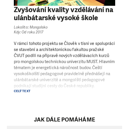
Zvyšování kvality vzdělávání na
ulánbátarské vysoké škole
Lokalita: Mongolsko
Kdy: Od roku 2017
V rámci tohoto projektu se Člověk v tísni ve spolupráci
se stavební a architektonickou fakultou pražské
ČVUT podílí na přípravě nových vzdělávacích kurzů
pro mongolskou technickou univerzitu MUST. Hlavním
tématem je energetická náročnost budov. Čeští
vysokoškolští pedagogové pravidelně přednášejí na
ulánbátarské univerzitě a mongolští pedagogové
podnikají studijní cesty do České republiky.
CELÝ TEXT
Podporujeme i další spolupráci studentů MUST a
ČVUT, například formou konzultací studijních prací s
českými pedagogy.
JAK DÁLE POMÁHÁME