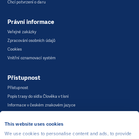
Chci potvrzení o daru
Právní informace
Veřejné zakázky
Zpracování osobních údajů
Cookies
Vnitřní oznamovací systém
Přístupnost
Přístupnost
Popis trasy do sídla Člověka v tísni
Informace v českém znakovém jazyce
This website uses cookies
©
Člověk v tísni, o.p.s.
, Šafaříkova 635/24, 120 00 Praha 2
We use cookies to personalise content and ads, to provide
Webová stránka běží na bezplatně poskytnutém server hostingu od