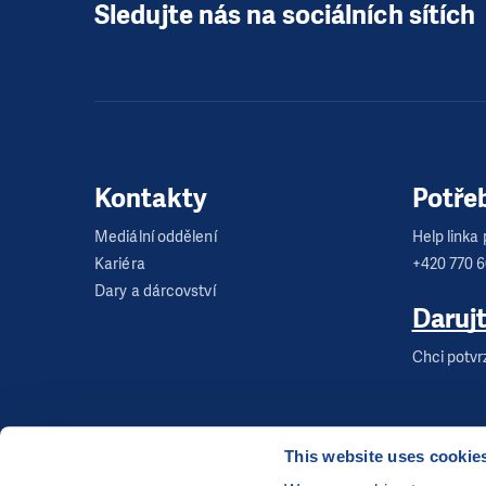
Sledujte nás na sociálních sítích
Vídeňská 9/4,
Kl
Šůlova 409,
Nýřa
Svaz bojovníků z
Mánesova 1522,
Kontakty
Potře
Masarykovo námě
Mediální oddělení
Help linka p
Kariéra
+420 770 
Dary a dárcovství
Daruj
Chci potvr
This website uses cookie