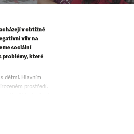
acházejí v obtížné
egativní vliv na
jeme sociální
s problémy, které
 s dětmi. Hlavním
přirozeném prostředí.
e přispět k zlepšení
 určena rodinám s
i) z těchto znaků: