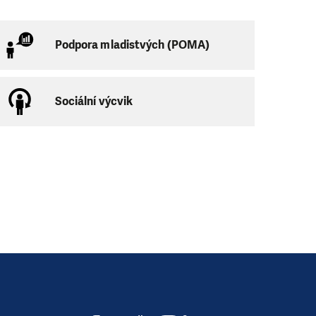
Podpora mladistvých (POMA)
Sociální výcvik
 Služba je
na úřady a do