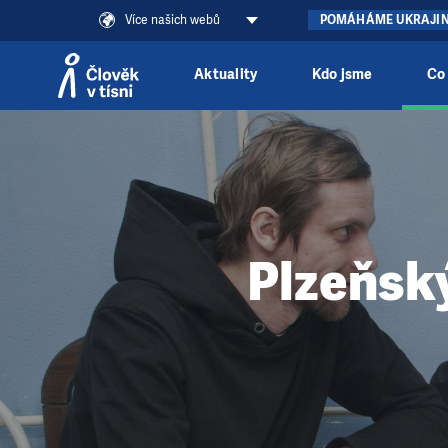
Více našich webů
POMÁHÁME UKRAJI
Aktuality
Kdo jsme
Co
Přeskočit na obsah
Plzeňský