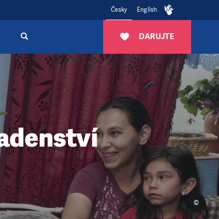
Česky
English
DARUJTE
radenství
©