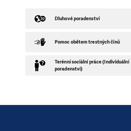
s
naha o vytvoře
Dluhové poradenství
p
otíže s hospo
p
roblémy spoje
Pomoc obětem trestných činů
s
ociálně patolog
Terénní sociální práce (Individuální
Sociálně aktiviza
poradenství)
Pracovníci dochá
poskytována v do
dalších institucí.
Kapacita:
max. 1
Službu poskytuj
Náměstí míru 40