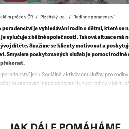
ciální práce v ČR
Plzeňský kraj
Rodinné poradenství
poradenství je vyhledávání rodin s dětmi, které se n
ž je vylučuje z běžné společnosti. Taková situace má n
vývoj dítěte. Snažíme se klienty motivovat a poskytu
í. Smyslem poskytovaných služeb je pomoci rodině 
 překonat.
oradenství jsou Sociálně aktivizační služby pro rodiny
služby je zachování nebo obnovení funkcí rodiny v jejím 
avit zhoršování sociální situace rodiny, poté se snažím
í, životní úrovně a spokojenosti členů rodiny. Služba je
teré se nacházejí v situaci, která se vyznačuje některým(
vě a péči o děti,
JAK DÁLE POMÁHÁME