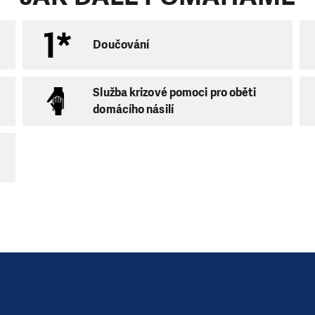
ní podmínek pro návrat dětí do rodiny,
Doučování
dařením, s rodinným rozpočtem a vedením domácnosti,
né se školní docházkou dětí,
Služba krizové pomoci pro oběti
domácího násilí
ické jevy v rodině (trestná činnost, závislosti, …).
ční služby pro rodiny s dětmi
zejí též do bydliště klientů v předem domluveném čase.
bě od 8 do 16.00 hod. Součástí služby jsou i doprovody 
0 klientů na 1 pracovníka,
věk:
18 a více let
eme na těchto adresách:
,
Domažlice