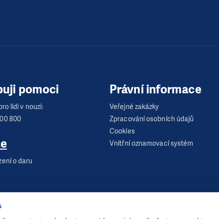
atovy
ny
a svobodu 68,
Rokycany
Stříbro
buji pomoci
Právní informace
stí 1,
Kralovice
ro lidi v nouzi:
Veřejné zakázky
600 800
Zpracování osobních údajů
Cookies
te
Vnitřní oznamovací systém
Kontakt
zení o daru
s