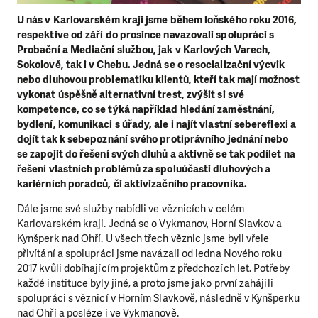
U nás v Karlovarském kraji jsme během loňského roku 2016,
respektive od září do prosince navazovali spolupráci s
Probační a Mediační službou, jak v Karlových Varech,
Sokolově, tak i v Chebu. Jedná se o resocializační výcvik
nebo dluhovou problematiku klientů, kteří tak mají možnost
vykonat úspěšně alternativní trest, zvýšit si své
kompetence, co se týká například hledání zaměstnání,
bydlení, komunikaci s úřady, ale i najít vlastní sebereflexi a
dojít tak k sebepoznání svého protiprávního jednání nebo
se zapojit do řešení svých dluhů a aktivně se tak podílet na
řešení vlastních problémů za spoluúčasti dluhových a
kariérních poradců, či aktivizačního pracovníka.
Dále jsme své služby nabídli ve věznicích v celém
Karlovarském kraji. Jedná se o Vykmanov, Horní Slavkov a
Kynšperk nad Ohří. U všech třech věznic jsme byli vřele
přivítání a spolupráci jsme navázali od ledna Nového roku
2017 kvůli dobíhajícím projektům z předchozích let. Potřeby
každé instituce byly jiné, a proto jsme jako první zahájili
spolupráci s věznicí v Horním Slavkově, následně v Kynšperku
nad Ohří a posléze i ve Vykmanově.