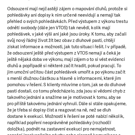
Odsouzení mají nejčastěji zájem o mapování dluhů, protože si
pohledávky ani dopisy k nim určené neevidují a nemají tak
přehled o svých pohledávkách. Před výstupem z výkonu trestu
odnětí svobody (dále jen VTOS) tak nevědí, kolik mají
pohledávek, v jaké výši ani jaké jsou úroky. K tomu, aby začali
svůj nový řádný život žít bez obav z dluhové pasti, chtějí
získat informace a možnosti, jak tuto situaci řešit. I v případě,
že odsouzení ještě před výstupem z VTOS nemají a čeká je
ještě nějaká doba ve výkonu, mají zájem o to si vést evidenci
dluhů a popřípadě si některé začít hradit, pokud pracují. To
jim umožní určitou část pohledávek umořit a po výkonu začít
s menší dlužnou částkou a hlavně s informacemi, které jim
pomohou v řešení. S klienty mluvíme o tom, jak se do dluhové
pasti dostali, co tomu předcházelo, zda jsou si vědomi chyb z
takového jednání a snažíme se je motivovat k tomu, aby se
pro příště takovému jednání vyhnuli. Dále si stále opakujeme,
že je třeba si dopisy číst a reagovat na ně, než se dluh
dostane k exekuci. Možností k řešení se poté nabízí několik,
například popření neoprávněné pohledávky (rozhodčí
doložka), podnět na zastavení exekucí pro nemajetnost,