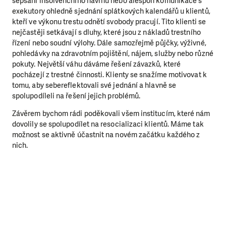
sepsání insolvenčního návrhu nebo alespoň komunikace s
exekutory ohledně sjednání splátkových kalendářů u klientů,
kteří ve výkonu trestu odnětí svobody pracují. Tito klienti se
nejčastěji setkávají s dluhy, které jsou z nákladů trestního
řízení nebo soudní výlohy. Dále samozřejmě půjčky, výživné,
pohledávky na zdravotním pojištění, nájem, služby nebo různé
pokuty. Největší váhu dáváme řešení závazků, které
pocházejí z trestné činnosti. Klienty se snažíme motivovat k
tomu, aby sebereflektovali své jednání a hlavně se
spolupodíleli na řešení jejich problémů.
Závěrem bychom rádi poděkovali všem institucím, které nám
dovolily se spolupodílet na resocializaci klientů. Máme tak
možnost se aktivně účastnit na novém začátku každého z
nich.