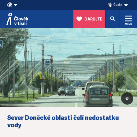
Česky
DARUJTE
MENU
POMÁHEJTE
Přeskočit na obsah
S
NÁMI
-
ČLOVĚK
V
TÍSNI
©
Sever Doněcké oblasti čelí nedostatku
vody