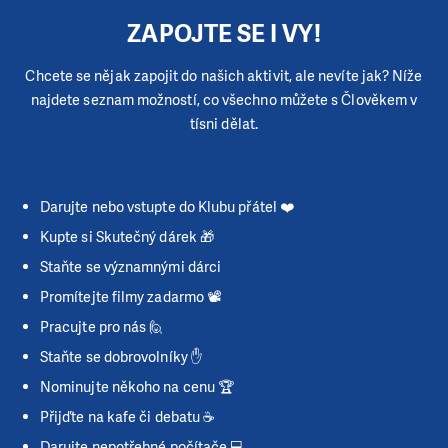
ZAPOJTE SE I VY!
Chcete se nějak zapojit do našich aktivit, ale nevíte jak? Níže
najdete seznam možností, co všechno můžete s Člověkem v
tísni dělat.
Darujte nebo vstupte do Klubu přátel ❤️
Kupte si Skutečný dárek 🎁
Staňte se významnými dárci
Promítejte filmy zadarmo 📽️
Pracujte pro nás 🙋
Staňte se dobrovolníky ✋
Nominujte někoho na cenu 🏆
Přijďte na kafe či debatu ☕
Darujte nepotřebné počítače 💻