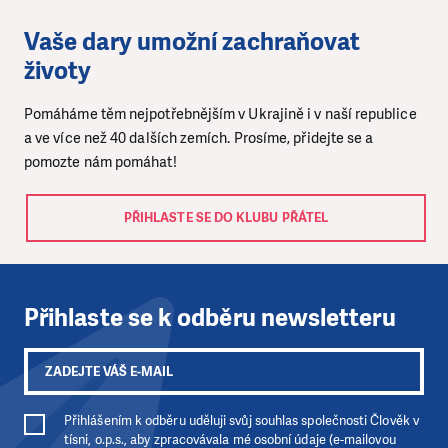
Vaše dary umožní zachraňovat
životy
Pomáháme těm nejpotřebnějším v Ukrajině i v naší republice
a ve více než 40 dalších zemích. Prosíme, přidejte se a
pomozte nám pomáhat!
PŘIHLASTE SE DO KLUBU PŘÁTEL
Přihlaste se k odběru newsletteru
Přihlášením k odběru uděluji svůj souhlas společnosti Člověk v
tísni, o.p.s., aby zpracovávala mé osobní údaje (e-mailovou